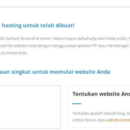
 hosting untuk
telah dibuat!
ah berhasil di-install di server. Silakan hapus default.php dari folder public
oad file website Anda dengan menggunakan aplikasi FTP atau File Manager
a di cPanel Anda.
uan singkat untuk memulai website Anda
Tentukan website An
Tentukan apakah sebuah blog, t
online, forum, atau
website bisni