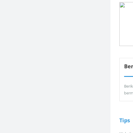
Be
Berik
berm
Tips