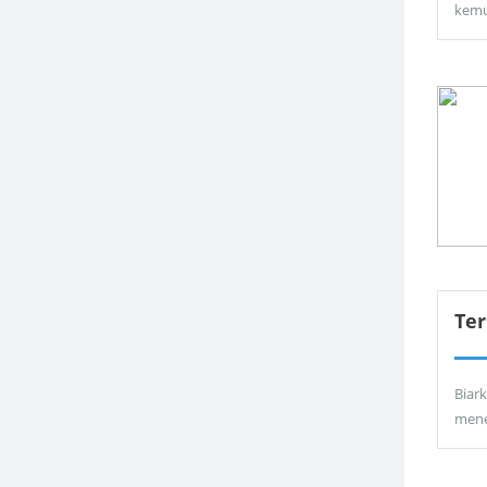
kemu
Ter
Biar
men