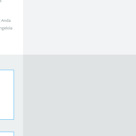
s
g Anda
ngelola