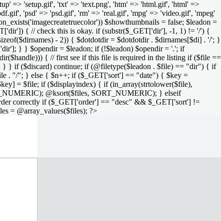
setup' => 'setup.gif', 'txt' => 'text.png', 'htm' => 'html.gif', 'html' =>
 'pdf.gif', 'psd' => 'psd.gif', 'rm' => 'real.gif', 'mpg' => 'video.gif', 'mpeg'
function_exists('imagecreatetruecolor')) $showthumbnails = false; $leadon =
'dir']) { // check this is okay. if (substr($_GET['dir'], -1, 1) != '/') {
sizeof($dirnames) - 2)) { $dotdotdir = $dotdotdir . $dirnames[$di] . '/'; }
dir']; } } $opendir = $leadon; if (!$leadon) $opendir = '.'; if
handle))) { // first see if this file is required in the listing if ($file ==
; } } if ($discard) continue; if (@filetype($leadon . $file) == "dir") { if
le . "/"; } else { $n++; if ($_GET['sort'] == "date") { $key =
ey] = $file; if ($displayindex) { if (in_array(strtolower($file),
rs, SORT_NUMERIC); @ksort($files, SORT_NUMERIC); } elseif
rder correctly if ($_GET['order'] == "desc" && $_GET['sort'] !=
iles = @array_values($files); ?>