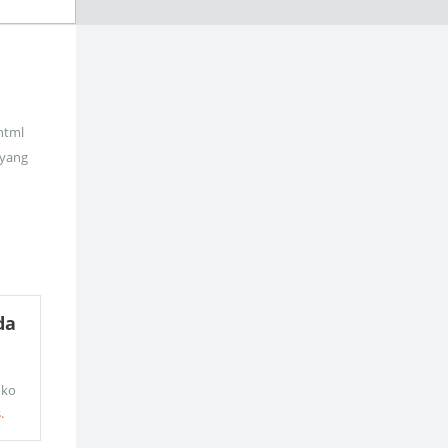
_html
 yang
da
oko
s
.