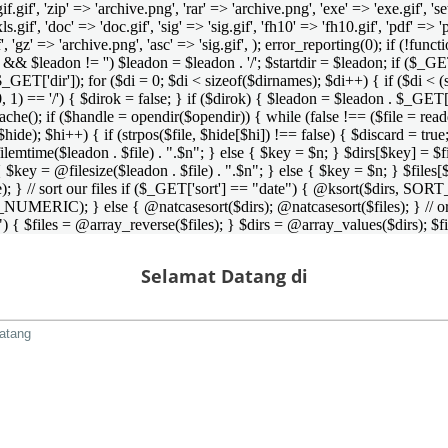
 'gif.gif', 'zip' => 'archive.png', 'rar' => 'archive.png', 'exe' => 'exe.gif', '
'xls.gif', 'doc' => 'doc.gif', 'sig' => 'sig.gif', 'fh10' => 'fh10.gif', 'pdf' =>
if', 'gz' => 'archive.png', 'asc' => 'sig.gif', ); error_reporting(0); if (!
/') && $leadon != '') $leadon = $leadon . '/'; $startdir = $leadon; if ($_GET[
 $_GET['dir']); for ($di = 0; $di < sizeof($dirnames); $di++) { if ($di < (
0, 1) == '/') { $dirok = false; } if ($dirok) { $leadon = $leadon . $_GET['
che(); if ($handle = opendir($opendir)) { while (false !== ($file = readdir($
($hide); $hi++) { if (strpos($file, $hide[$hi]) !== false) { $discard = true
emtime($leadon . $file) . ".$n"; } else { $key = $n; } $dirs[$key] = $fi
$key = @filesize($leadon . $file) . ".$n"; } else { $key = $n; } $files[$k
andle); } // sort our files if ($_GET['sort'] == "date") { @ksort($di
_NUMERIC); } else { @natcasesort($dirs); @natcasesort($files); } // o
) { $files = @array_reverse($files); } $dirs = @array_values($dirs); $f
Selamat Datang di