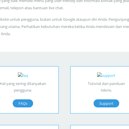
 yang baik memiliki menu yang user friendly dan informasi kontak yang jela
 email, telepon atau bantuan live chat.
bsite untuk pengguna, bukan untuk Google ataupun diri Anda. Pengunjun
yang utama. Perhatikan kebutuhan mereka ketika Anda mendesain dan me
 Anda.
Hal yang sering ditanyakan
Tutorial dan panduan
pengguna.
teknis.
FAQs
Support