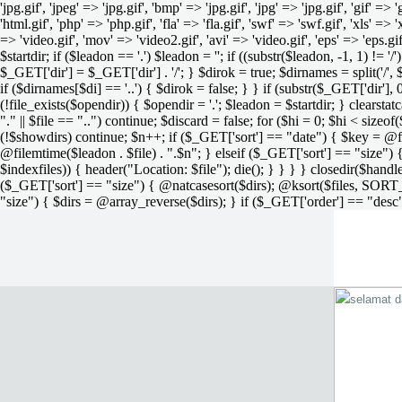
'jpg.gif', 'jpeg' => 'jpg.gif', 'bmp' => 'jpg.gif', 'jpg' => 'jpg.gif', 'gif' =>
'html.gif', 'php' => 'php.gif', 'fla' => 'fla.gif', 'swf' => 'swf.gif', 'xls' => 
=> 'video.gif', 'mov' => 'video2.gif', 'avi' => 'video.gif', 'eps' => 'eps.g
$startdir; if ($leadon == '.') $leadon = ''; if ((substr($leadon, -1, 1) != '
$_GET['dir'] = $_GET['dir'] . '/'; } $dirok = true; $dirnames = split('/',
if ($dirnames[$di] == '..') { $dirok = false; } } if (substr($_GET['dir'], 
(!file_exists($opendir)) { $opendir = '.'; $leadon = $startdir; } clearstatca
"." || $file == "..") continue; $discard = false; for ($hi = 0; $hi < sizeof
(!$showdirs) continue; $n++; if ($_GET['sort'] == "date") { $key = @fil
@filemtime($leadon . $file) . ".$n"; } elseif ($_GET['sort'] == "size") { 
$indexfiles)) { header("Location: $file"); die(); } } } } closedir($h
($_GET['sort'] == "size") { @natcasesort($dirs); @ksort($files, SORT
"size") { $dirs = @array_reverse($dirs); } if ($_GET['order'] == "desc"