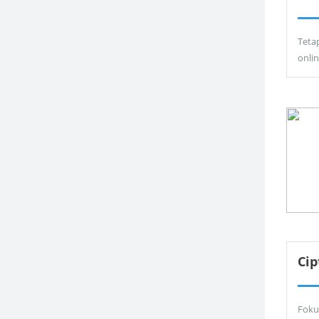
Teta
onli
Ci
Foku