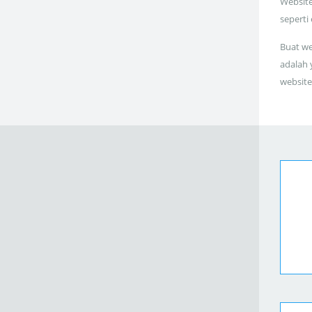
Website
seperti
Buat we
adalah 
website