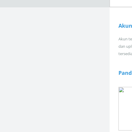
Akun
Akun tel
dan upl
tersedi
Pand