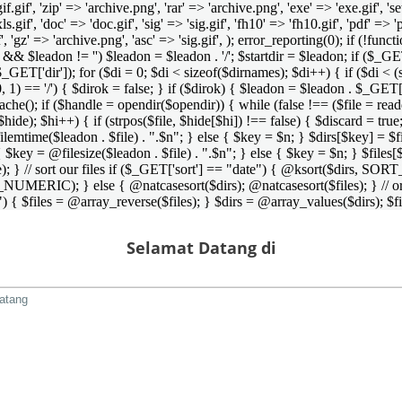
 'gif.gif', 'zip' => 'archive.png', 'rar' => 'archive.png', 'exe' => 'exe.gif', '
'xls.gif', 'doc' => 'doc.gif', 'sig' => 'sig.gif', 'fh10' => 'fh10.gif', 'pdf' =>
if', 'gz' => 'archive.png', 'asc' => 'sig.gif', ); error_reporting(0); if (!
/') && $leadon != '') $leadon = $leadon . '/'; $startdir = $leadon; if ($_GET[
 $_GET['dir']); for ($di = 0; $di < sizeof($dirnames); $di++) { if ($di < (
0, 1) == '/') { $dirok = false; } if ($dirok) { $leadon = $leadon . $_GET['
che(); if ($handle = opendir($opendir)) { while (false !== ($file = readdir($
($hide); $hi++) { if (strpos($file, $hide[$hi]) !== false) { $discard = true
emtime($leadon . $file) . ".$n"; } else { $key = $n; } $dirs[$key] = $fi
$key = @filesize($leadon . $file) . ".$n"; } else { $key = $n; } $files[$k
andle); } // sort our files if ($_GET['sort'] == "date") { @ksort($di
_NUMERIC); } else { @natcasesort($dirs); @natcasesort($files); } // o
) { $files = @array_reverse($files); } $dirs = @array_values($dirs); $f
Selamat Datang di