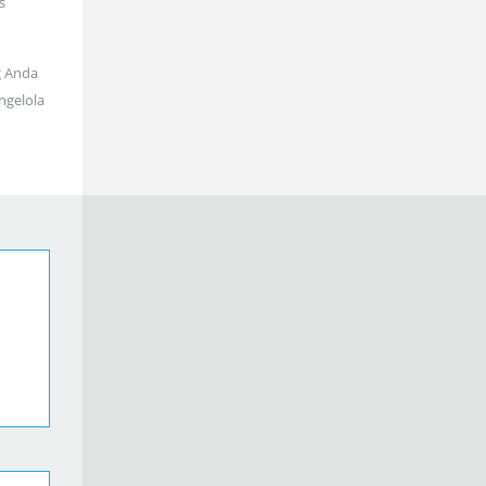
s
g Anda
ngelola