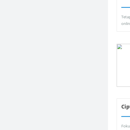
Teta
onli
Ci
Foku