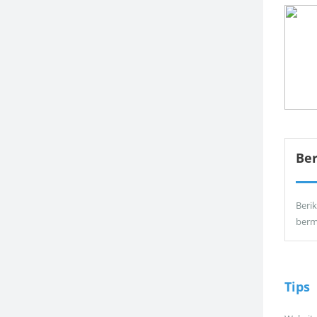
Be
Berik
berm
Tips