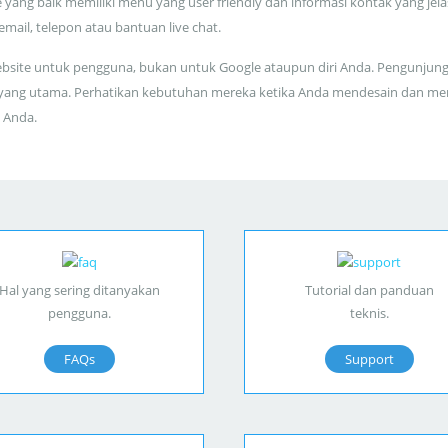
 yang baik memiliki menu yang user friendly dan informasi kontak yang jela
 email, telepon atau bantuan live chat.
bsite untuk pengguna, bukan untuk Google ataupun diri Anda. Pengunjun
yang utama. Perhatikan kebutuhan mereka ketika Anda mendesain dan me
 Anda.
Hal yang sering ditanyakan
Tutorial dan panduan
pengguna.
teknis.
FAQs
Support