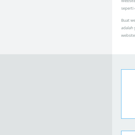
Website
seperti
Buat we
adalah 
website