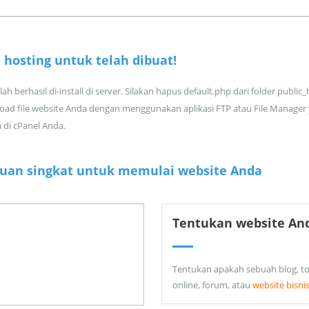
 hosting untuk
telah dibuat!
ah berhasil di-install di server. Silakan hapus default.php dari folder public
oad file website Anda dengan menggunakan aplikasi FTP atau File Manager
a di cPanel Anda.
uan singkat untuk memulai website Anda
Tentukan website An
Tentukan apakah sebuah blog, t
online, forum, atau
website bisni