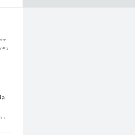
_html
 yang
da
oko
s
.