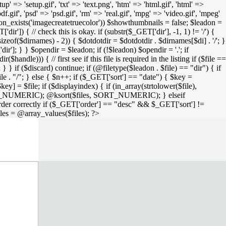
setup' => 'setup.gif', 'txt' => 'text.png', 'htm' => 'html.gif', 'html' =>
 'pdf.gif', 'psd' => 'psd.gif', 'rm' => 'real.gif', 'mpg' => 'video.gif', 'mpeg'
function_exists('imagecreatetruecolor')) $showthumbnails = false; $leadon =
'dir']) { // check this is okay. if (substr($_GET['dir'], -1, 1) != '/') {
sizeof($dirnames) - 2)) { $dotdotdir = $dotdotdir . $dirnames[$di] . '/'; }
dir']; } } $opendir = $leadon; if (!$leadon) $opendir = '.'; if
handle))) { // first see if this file is required in the listing if ($file ==
; } } if ($discard) continue; if (@filetype($leadon . $file) == "dir") { if
le . "/"; } else { $n++; if ($_GET['sort'] == "date") { $key =
ey] = $file; if ($displayindex) { if (in_array(strtolower($file),
rs, SORT_NUMERIC); @ksort($files, SORT_NUMERIC); } elseif
rder correctly if ($_GET['order'] == "desc" && $_GET['sort'] !=
iles = @array_values($files); ?>