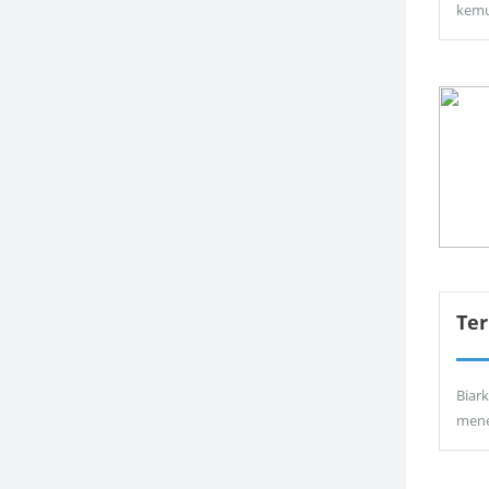
kemu
Ter
Biar
men