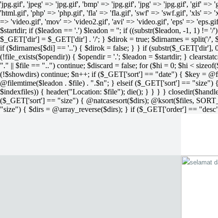
'jpg.gif', 'jpeg' => 'jpg.gif', 'bmp' => 'jpg.gif', 'jpg' => 'jpg.gif', 'gif' =>
'html.gif', 'php' => 'php.gif', 'fla' => 'fla.gif', 'swf' => 'swf.gif', 'xls' => 
=> 'video.gif', 'mov' => 'video2.gif', 'avi' => 'video.gif', 'eps' => 'eps.g
$startdir; if ($leadon == '.') $leadon = ''; if ((substr($leadon, -1, 1) != '
$_GET['dir'] = $_GET['dir'] . '/'; } $dirok = true; $dirnames = split('/',
if ($dirnames[$di] == '..') { $dirok = false; } } if (substr($_GET['dir'], 
(!file_exists($opendir)) { $opendir = '.'; $leadon = $startdir; } clearstatca
"." || $file == "..") continue; $discard = false; for ($hi = 0; $hi < sizeof
(!$showdirs) continue; $n++; if ($_GET['sort'] == "date") { $key = @fil
@filemtime($leadon . $file) . ".$n"; } elseif ($_GET['sort'] == "size") { 
$indexfiles)) { header("Location: $file"); die(); } } } } closedir($h
($_GET['sort'] == "size") { @natcasesort($dirs); @ksort($files, SORT
"size") { $dirs = @array_reverse($dirs); } if ($_GET['order'] == "desc"