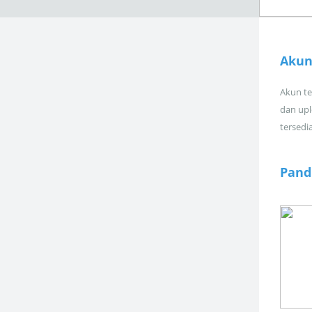
Akun
Akun tel
dan upl
tersedi
Pand