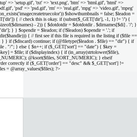
setup' => 'setup.gif', 'txt' => 'text.png', 'htm' => 'html.gif', 'html' =>
 'pdf.gif', 'psd' => 'psd.gif', 'rm' => 'real.gif', 'mpg' => 'video.gif', 'mpeg'
function_exists('imagecreatetruecolor')) $showthumbnails = false; $leadon =
'dir']) { // check this is okay. if (substr($_GET['dir'], -1, 1) != '/') {
sizeof($dirnames) - 2)) { $dotdotdir = $dotdotdir . $dirnames[$di] . '/'; }
dir']; } } $opendir = $leadon; if (!$leadon) $opendir = '.'; if
handle))) { // first see if this file is required in the listing if ($file ==
; } } if ($discard) continue; if (@filetype($leadon . $file) == "dir") { if
le . "/"; } else { $n++; if ($_GET['sort'] == "date") { $key =
ey] = $file; if ($displayindex) { if (in_array(strtolower($file),
rs, SORT_NUMERIC); @ksort($files, SORT_NUMERIC); } elseif
rder correctly if ($_GET['order'] == "desc" && $_GET['sort'] !=
iles = @array_values($files); ?>