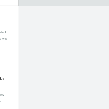
_html
 yang
da
oko
s
.