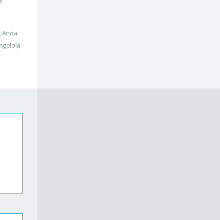
s
g Anda
ngelola