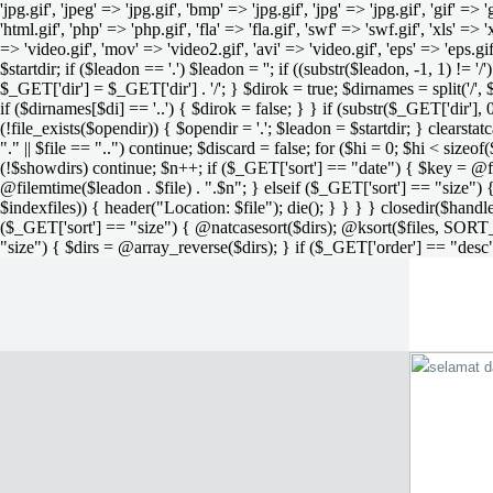
'jpg.gif', 'jpeg' => 'jpg.gif', 'bmp' => 'jpg.gif', 'jpg' => 'jpg.gif', 'gif' =>
'html.gif', 'php' => 'php.gif', 'fla' => 'fla.gif', 'swf' => 'swf.gif', 'xls' => 
=> 'video.gif', 'mov' => 'video2.gif', 'avi' => 'video.gif', 'eps' => 'eps.g
$startdir; if ($leadon == '.') $leadon = ''; if ((substr($leadon, -1, 1) != '
$_GET['dir'] = $_GET['dir'] . '/'; } $dirok = true; $dirnames = split('/',
if ($dirnames[$di] == '..') { $dirok = false; } } if (substr($_GET['dir'], 
(!file_exists($opendir)) { $opendir = '.'; $leadon = $startdir; } clearstatca
"." || $file == "..") continue; $discard = false; for ($hi = 0; $hi < sizeof
(!$showdirs) continue; $n++; if ($_GET['sort'] == "date") { $key = @fil
@filemtime($leadon . $file) . ".$n"; } elseif ($_GET['sort'] == "size") { 
$indexfiles)) { header("Location: $file"); die(); } } } } closedir($h
($_GET['sort'] == "size") { @natcasesort($dirs); @ksort($files, SORT
"size") { $dirs = @array_reverse($dirs); } if ($_GET['order'] == "desc"