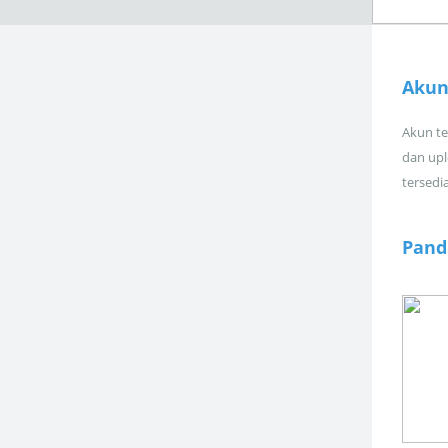
Akun
Akun tel
dan upl
tersedi
Pand