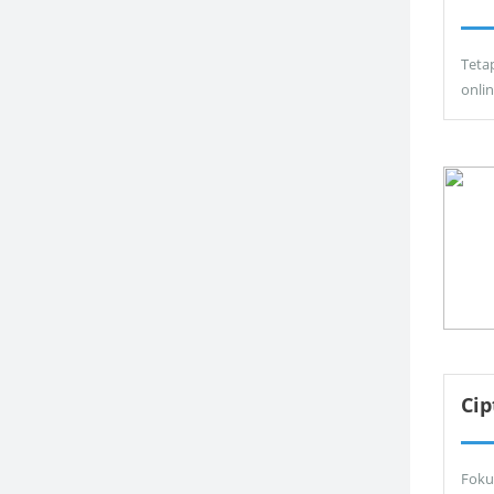
Teta
onli
Ci
Foku