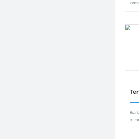
kemu
Ter
Biar
men