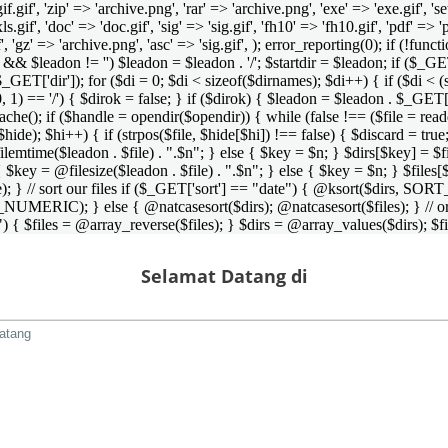
 'gif.gif', 'zip' => 'archive.png', 'rar' => 'archive.png', 'exe' => 'exe.gif', '
'xls.gif', 'doc' => 'doc.gif', 'sig' => 'sig.gif', 'fh10' => 'fh10.gif', 'pdf' =>
if', 'gz' => 'archive.png', 'asc' => 'sig.gif', ); error_reporting(0); if (!
/') && $leadon != '') $leadon = $leadon . '/'; $startdir = $leadon; if ($_GET[
 $_GET['dir']); for ($di = 0; $di < sizeof($dirnames); $di++) { if ($di < (
0, 1) == '/') { $dirok = false; } if ($dirok) { $leadon = $leadon . $_GET['
che(); if ($handle = opendir($opendir)) { while (false !== ($file = readdir($
($hide); $hi++) { if (strpos($file, $hide[$hi]) !== false) { $discard = true
emtime($leadon . $file) . ".$n"; } else { $key = $n; } $dirs[$key] = $fi
$key = @filesize($leadon . $file) . ".$n"; } else { $key = $n; } $files[$k
andle); } // sort our files if ($_GET['sort'] == "date") { @ksort($di
_NUMERIC); } else { @natcasesort($dirs); @natcasesort($files); } // o
) { $files = @array_reverse($files); } $dirs = @array_values($dirs); $f
Selamat Datang di