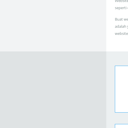
Website
seperti
Buat we
adalah 
website