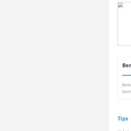
Be
Berik
berm
Tips