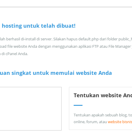
 hosting untuk
telah dibuat!
ah berhasil di-install di server. Silakan hapus default.php dari folder public
oad file website Anda dengan menggunakan aplikasi FTP atau File Manager
a di cPanel Anda.
uan singkat untuk memulai website Anda
Tentukan website An
Tentukan apakah sebuah blog, t
online, forum, atau
website bisni