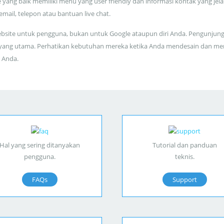
 yang baik memiliki menu yang user friendly dan informasi kontak yang jela
 email, telepon atau bantuan live chat.
bsite untuk pengguna, bukan untuk Google ataupun diri Anda. Pengunjun
yang utama. Perhatikan kebutuhan mereka ketika Anda mendesain dan me
 Anda.
Hal yang sering ditanyakan
Tutorial dan panduan
pengguna.
teknis.
FAQs
Support