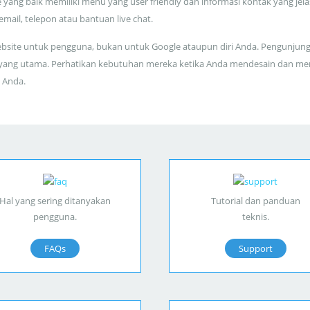
 yang baik memiliki menu yang user friendly dan informasi kontak yang jela
 email, telepon atau bantuan live chat.
bsite untuk pengguna, bukan untuk Google ataupun diri Anda. Pengunjun
yang utama. Perhatikan kebutuhan mereka ketika Anda mendesain dan me
 Anda.
Hal yang sering ditanyakan
Tutorial dan panduan
pengguna.
teknis.
FAQs
Support