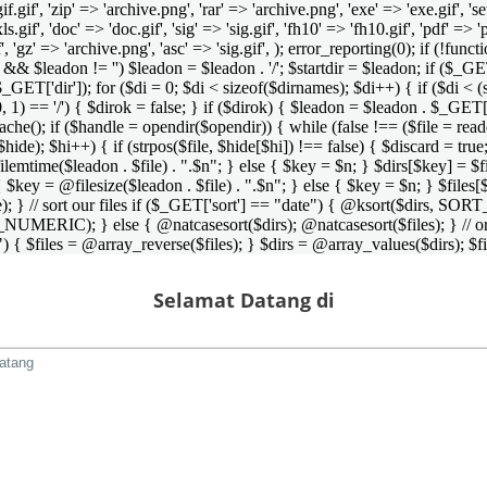
 'gif.gif', 'zip' => 'archive.png', 'rar' => 'archive.png', 'exe' => 'exe.gif', '
'xls.gif', 'doc' => 'doc.gif', 'sig' => 'sig.gif', 'fh10' => 'fh10.gif', 'pdf' =>
if', 'gz' => 'archive.png', 'asc' => 'sig.gif', ); error_reporting(0); if (!
/') && $leadon != '') $leadon = $leadon . '/'; $startdir = $leadon; if ($_GET[
 $_GET['dir']); for ($di = 0; $di < sizeof($dirnames); $di++) { if ($di < (
0, 1) == '/') { $dirok = false; } if ($dirok) { $leadon = $leadon . $_GET['
che(); if ($handle = opendir($opendir)) { while (false !== ($file = readdir($
($hide); $hi++) { if (strpos($file, $hide[$hi]) !== false) { $discard = true
emtime($leadon . $file) . ".$n"; } else { $key = $n; } $dirs[$key] = $fi
$key = @filesize($leadon . $file) . ".$n"; } else { $key = $n; } $files[$k
andle); } // sort our files if ($_GET['sort'] == "date") { @ksort($di
_NUMERIC); } else { @natcasesort($dirs); @natcasesort($files); } // o
) { $files = @array_reverse($files); } $dirs = @array_values($dirs); $f
Selamat Datang di