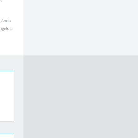
s
g Anda
ngelola