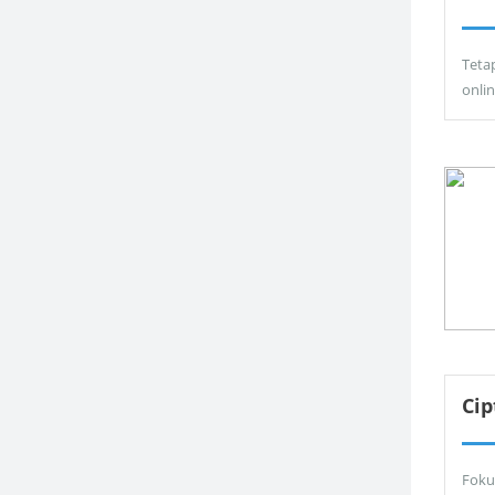
Teta
onli
Ci
Foku