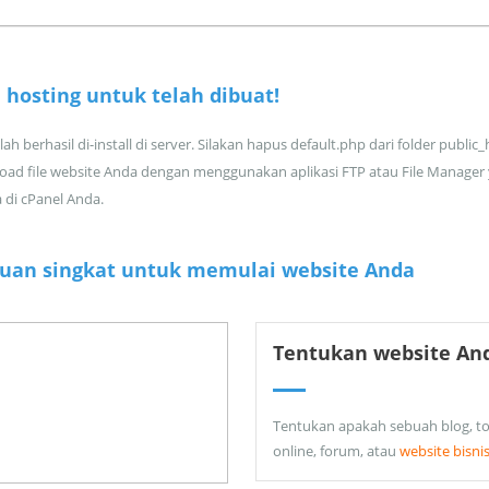
 hosting untuk
telah dibuat!
ah berhasil di-install di server. Silakan hapus default.php dari folder public
oad file website Anda dengan menggunakan aplikasi FTP atau File Manager
a di cPanel Anda.
uan singkat untuk memulai website Anda
Tentukan website An
Tentukan apakah sebuah blog, t
online, forum, atau
website bisni