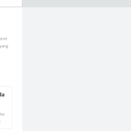
_html
 yang
da
oko
s
.