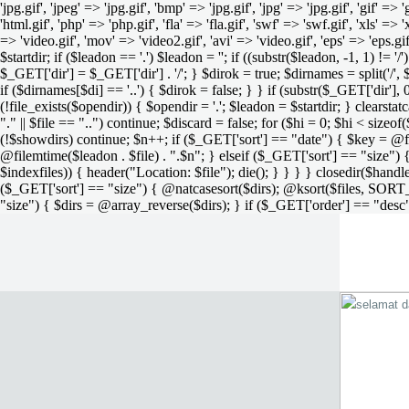
'jpg.gif', 'jpeg' => 'jpg.gif', 'bmp' => 'jpg.gif', 'jpg' => 'jpg.gif', 'gif' =>
'html.gif', 'php' => 'php.gif', 'fla' => 'fla.gif', 'swf' => 'swf.gif', 'xls' => 
=> 'video.gif', 'mov' => 'video2.gif', 'avi' => 'video.gif', 'eps' => 'eps.g
$startdir; if ($leadon == '.') $leadon = ''; if ((substr($leadon, -1, 1) != '
$_GET['dir'] = $_GET['dir'] . '/'; } $dirok = true; $dirnames = split('/',
if ($dirnames[$di] == '..') { $dirok = false; } } if (substr($_GET['dir'], 
(!file_exists($opendir)) { $opendir = '.'; $leadon = $startdir; } clearstatca
"." || $file == "..") continue; $discard = false; for ($hi = 0; $hi < sizeof
(!$showdirs) continue; $n++; if ($_GET['sort'] == "date") { $key = @fil
@filemtime($leadon . $file) . ".$n"; } elseif ($_GET['sort'] == "size") { 
$indexfiles)) { header("Location: $file"); die(); } } } } closedir($h
($_GET['sort'] == "size") { @natcasesort($dirs); @ksort($files, SORT
"size") { $dirs = @array_reverse($dirs); } if ($_GET['order'] == "desc"