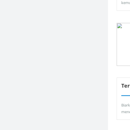
kemu
Ter
Biar
men