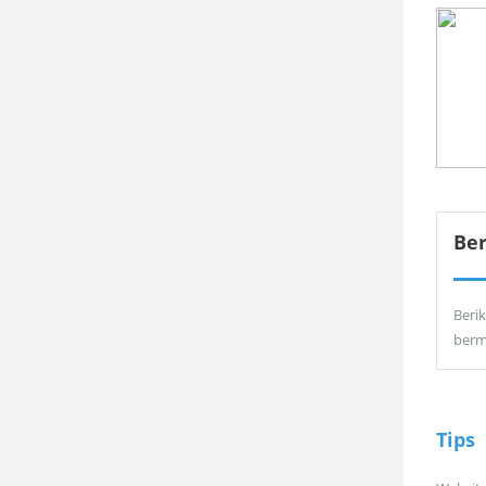
Be
Berik
berm
Tips