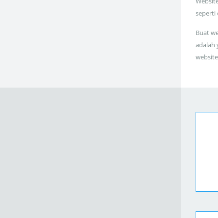
Website
seperti
Buat we
adalah 
website