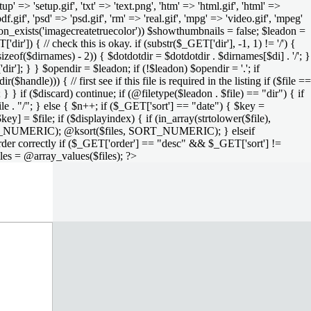
setup' => 'setup.gif', 'txt' => 'text.png', 'htm' => 'html.gif', 'html' =>
 'pdf.gif', 'psd' => 'psd.gif', 'rm' => 'real.gif', 'mpg' => 'video.gif', 'mpeg'
function_exists('imagecreatetruecolor')) $showthumbnails = false; $leadon =
'dir']) { // check this is okay. if (substr($_GET['dir'], -1, 1) != '/') {
sizeof($dirnames) - 2)) { $dotdotdir = $dotdotdir . $dirnames[$di] . '/'; }
dir']; } } $opendir = $leadon; if (!$leadon) $opendir = '.'; if
handle))) { // first see if this file is required in the listing if ($file ==
; } } if ($discard) continue; if (@filetype($leadon . $file) == "dir") { if
le . "/"; } else { $n++; if ($_GET['sort'] == "date") { $key =
ey] = $file; if ($displayindex) { if (in_array(strtolower($file),
rs, SORT_NUMERIC); @ksort($files, SORT_NUMERIC); } elseif
rder correctly if ($_GET['order'] == "desc" && $_GET['sort'] !=
iles = @array_values($files); ?>