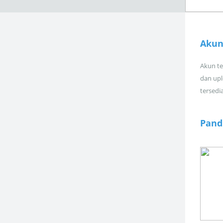
Akun
Akun tel
dan upl
tersedi
Pand