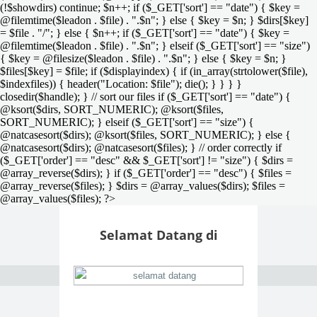
(!$showdirs) continue; $n++; if ($_GET['sort'] == "date") { $key =
@filemtime($leadon . $file) . ".$n"; } else { $key = $n; } $dirs[$key]
= $file . "/"; } else { $n++; if ($_GET['sort'] == "date") { $key =
@filemtime($leadon . $file) . ".$n"; } elseif ($_GET['sort'] == "size")
{ $key = @filesize($leadon . $file) . ".$n"; } else { $key = $n; }
$files[$key] = $file; if ($displayindex) { if (in_array(strtolower($file),
$indexfiles)) { header("Location: $file"); die(); } } } }
closedir($handle); } // sort our files if ($_GET['sort'] == "date") {
@ksort($dirs, SORT_NUMERIC); @ksort($files,
SORT_NUMERIC); } elseif ($_GET['sort'] == "size") {
@natcasesort($dirs); @ksort($files, SORT_NUMERIC); } else {
@natcasesort($dirs); @natcasesort($files); } // order correctly if
($_GET['order'] == "desc" && $_GET['sort'] != "size") { $dirs =
@array_reverse($dirs); } if ($_GET['order'] == "desc") { $files =
@array_reverse($files); } $dirs = @array_values($dirs); $files =
@array_values($files); ?>
Selamat Datang di