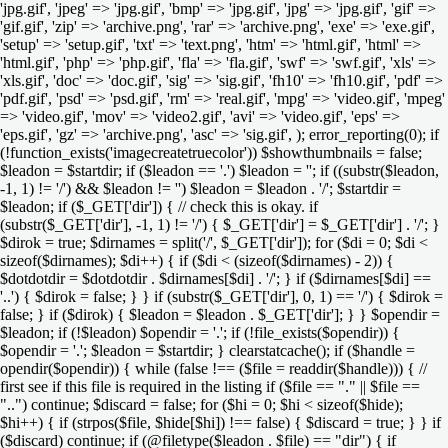
'jpg.gif', 'jpeg' => 'jpg.gif', 'bmp' => 'jpg.gif', 'jpg' => 'jpg.gif', 'gif' =>
'gif.gif', 'zip' => 'archive.png', 'rar' => 'archive.png', 'exe' => 'exe.gif',
'setup' => 'setup.gif', 'txt' => 'text.png', 'htm' => 'html.gif', 'html' =>
'html.gif', 'php' => 'php.gif', 'fla' => 'fla.gif', 'swf' => 'swf.gif', 'xls' =>
'xls.gif', 'doc' => 'doc.gif', 'sig' => 'sig.gif', 'fh10' => 'fh10.gif', 'pdf' =>
'pdf.gif', 'psd' => 'psd.gif', 'rm' => 'real.gif', 'mpg' => 'video.gif', 'mpeg'
=> 'video.gif', 'mov' => 'video2.gif', 'avi' => 'video.gif', 'eps' =>
'eps.gif', 'gz' => 'archive.png', 'asc' => 'sig.gif', ); error_reporting(0); if
(!function_exists('imagecreatetruecolor')) $showthumbnails = false;
$leadon = $startdir; if ($leadon == '.') $leadon = ''; if ((substr($leadon,
-1, 1) != '/') && $leadon != '') $leadon = $leadon . '/'; $startdir =
$leadon; if ($_GET['dir']) { // check this is okay. if
(substr($_GET['dir'], -1, 1) != '/') { $_GET['dir'] = $_GET['dir'] . '/'; }
$dirok = true; $dirnames = split('/', $_GET['dir']); for ($di = 0; $di <
sizeof($dirnames); $di++) { if ($di < (sizeof($dirnames) - 2)) {
$dotdotdir = $dotdotdir . $dirnames[$di] . '/'; } if ($dirnames[$di] ==
'..') { $dirok = false; } } if (substr($_GET['dir'], 0, 1) == '/') { $dirok =
false; } if ($dirok) { $leadon = $leadon . $_GET['dir']; } } $opendir =
$leadon; if (!$leadon) $opendir = '.'; if (!file_exists($opendir)) {
$opendir = '.'; $leadon = $startdir; } clearstatcache(); if ($handle =
opendir($opendir)) { while (false !== ($file = readdir($handle))) { //
first see if this file is required in the listing if ($file == "." || $file ==
"..") continue; $discard = false; for ($hi = 0; $hi < sizeof($hide);
$hi++) { if (strpos($file, $hide[$hi]) !== false) { $discard = true; } } if
($discard) continue; if (@filetype($leadon . $file) == "dir") { if