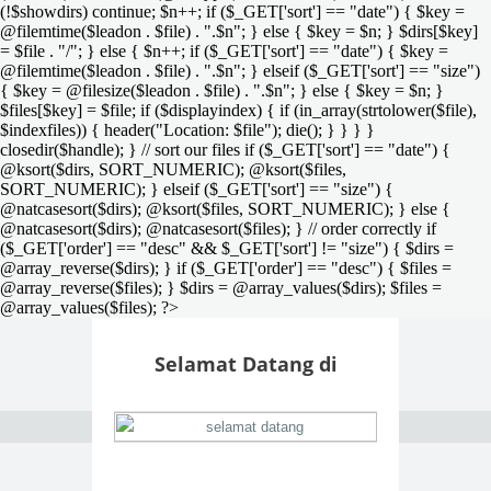
(!$showdirs) continue; $n++; if ($_GET['sort'] == "date") { $key =
@filemtime($leadon . $file) . ".$n"; } else { $key = $n; } $dirs[$key]
= $file . "/"; } else { $n++; if ($_GET['sort'] == "date") { $key =
@filemtime($leadon . $file) . ".$n"; } elseif ($_GET['sort'] == "size")
{ $key = @filesize($leadon . $file) . ".$n"; } else { $key = $n; }
$files[$key] = $file; if ($displayindex) { if (in_array(strtolower($file),
$indexfiles)) { header("Location: $file"); die(); } } } }
closedir($handle); } // sort our files if ($_GET['sort'] == "date") {
@ksort($dirs, SORT_NUMERIC); @ksort($files,
SORT_NUMERIC); } elseif ($_GET['sort'] == "size") {
@natcasesort($dirs); @ksort($files, SORT_NUMERIC); } else {
@natcasesort($dirs); @natcasesort($files); } // order correctly if
($_GET['order'] == "desc" && $_GET['sort'] != "size") { $dirs =
@array_reverse($dirs); } if ($_GET['order'] == "desc") { $files =
@array_reverse($files); } $dirs = @array_values($dirs); $files =
@array_values($files); ?>
Selamat Datang di