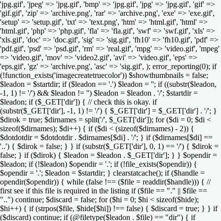
'jpg.gif', 'jpeg' => 'jpg.gif', 'bmp' => 'jpg.gif', 'jpg' => 'jpg.gif', 'gif' =>
'gif.gif', 'zip' => 'archive.png', 'rar' => 'archive.png', 'exe' => 'exe.gif',
'setup' => 'setup.gif', 'txt' => 'text.png', 'htm' => 'html.gif', 'html' =>
'html.gif', 'php' => 'php.gif', 'fla' => 'fla.gif', 'swf' => 'swf.gif', 'xls' =>
'xls.gif', 'doc' => 'doc.gif', 'sig' => 'sig.gif', 'fh10' => 'fh10.gif', 'pdf' =>
'pdf.gif', 'psd' => 'psd.gif', 'rm' => 'real.gif', 'mpg' => 'video.gif', 'mpeg'
=> 'video.gif', 'mov' => 'video2.gif', 'avi' => 'video.gif', 'eps' =>
'eps.gif', 'gz' => 'archive.png', 'asc' => 'sig.gif', ); error_reporting(0); if
(!function_exists('imagecreatetruecolor')) $showthumbnails = false;
$leadon = $startdir; if ($leadon == '.') $leadon = ''; if ((substr($leadon,
-1, 1) != '/') && $leadon != '') $leadon = $leadon . '/'; $startdir =
$leadon; if ($_GET['dir']) { // check this is okay. if
(substr($_GET['dir'], -1, 1) != '/') { $_GET['dir'] = $_GET['dir'] . '/'; }
$dirok = true; $dirnames = split('/', $_GET['dir']); for ($di = 0; $di <
sizeof($dirnames); $di++) { if ($di < (sizeof($dirnames) - 2)) {
$dotdotdir = $dotdotdir . $dirnames[$di] . '/'; } if ($dirnames[$di] ==
'..') { $dirok = false; } } if (substr($_GET['dir'], 0, 1) == '/') { $dirok =
false; } if ($dirok) { $leadon = $leadon . $_GET['dir']; } } $opendir =
$leadon; if (!$leadon) $opendir = '.'; if (!file_exists($opendir)) {
$opendir = '.'; $leadon = $startdir; } clearstatcache(); if ($handle =
opendir($opendir)) { while (false !== ($file = readdir($handle))) { //
first see if this file is required in the listing if ($file == "." || $file ==
"..") continue; $discard = false; for ($hi = 0; $hi < sizeof($hide);
$hi++) { if (strpos($file, $hide[$hi]) !== false) { $discard = true; } } if
($discard) continue; if (@filetype($leadon . $file) == "dir") { if