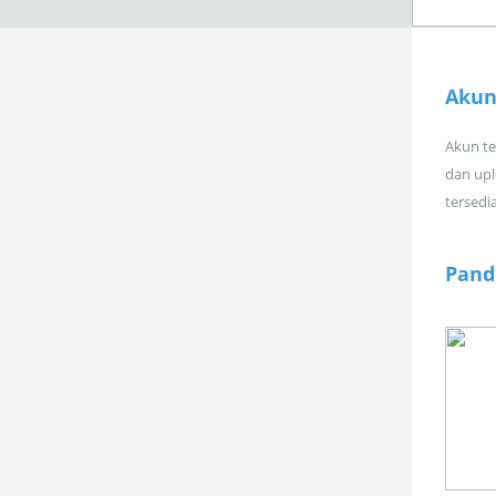
Akun
Akun tel
dan upl
tersedi
Pand