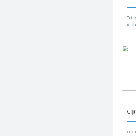
Teta
onli
Ci
Foku