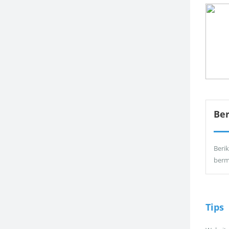
Be
Berik
berm
Tips