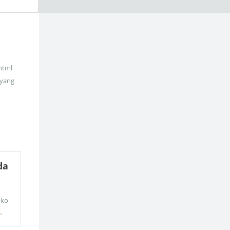
_html
 yang
da
oko
s
.