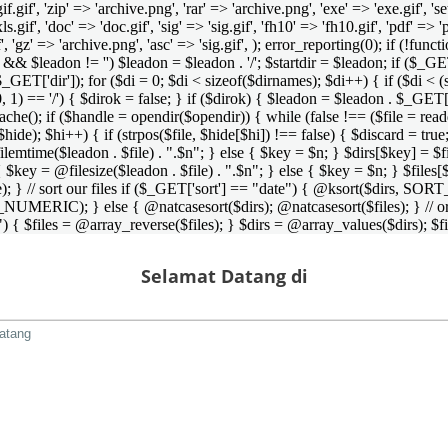
 'gif.gif', 'zip' => 'archive.png', 'rar' => 'archive.png', 'exe' => 'exe.gif', '
'xls.gif', 'doc' => 'doc.gif', 'sig' => 'sig.gif', 'fh10' => 'fh10.gif', 'pdf' =>
if', 'gz' => 'archive.png', 'asc' => 'sig.gif', ); error_reporting(0); if (!
/') && $leadon != '') $leadon = $leadon . '/'; $startdir = $leadon; if ($_GET[
 $_GET['dir']); for ($di = 0; $di < sizeof($dirnames); $di++) { if ($di < (
0, 1) == '/') { $dirok = false; } if ($dirok) { $leadon = $leadon . $_GET['
che(); if ($handle = opendir($opendir)) { while (false !== ($file = readdir($
($hide); $hi++) { if (strpos($file, $hide[$hi]) !== false) { $discard = true
emtime($leadon . $file) . ".$n"; } else { $key = $n; } $dirs[$key] = $fi
$key = @filesize($leadon . $file) . ".$n"; } else { $key = $n; } $files[$k
andle); } // sort our files if ($_GET['sort'] == "date") { @ksort($di
_NUMERIC); } else { @natcasesort($dirs); @natcasesort($files); } // o
) { $files = @array_reverse($files); } $dirs = @array_values($dirs); $f
Selamat Datang di