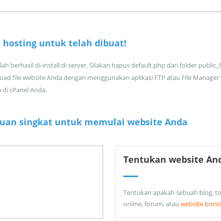
 hosting untuk
telah dibuat!
ah berhasil di-install di server. Silakan hapus default.php dari folder public
oad file website Anda dengan menggunakan aplikasi FTP atau File Manager
a di cPanel Anda.
uan singkat untuk memulai website Anda
Tentukan website An
Tentukan apakah sebuah blog, t
online, forum, atau
website bisni