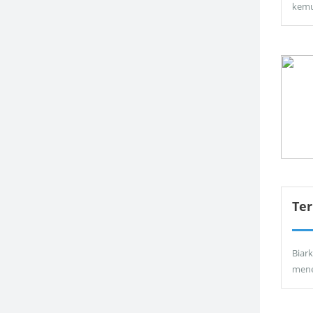
kemu
Ter
Biar
men