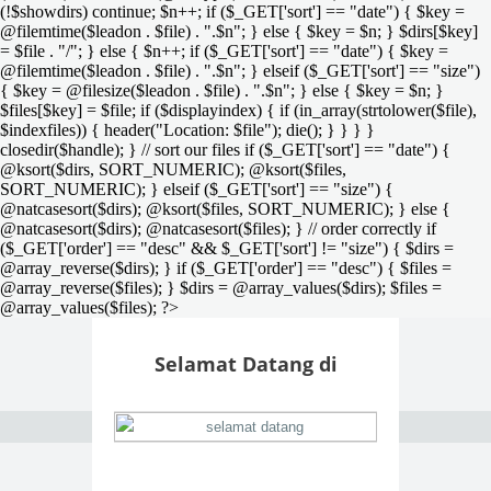
(!$showdirs) continue; $n++; if ($_GET['sort'] == "date") { $key =
@filemtime($leadon . $file) . ".$n"; } else { $key = $n; } $dirs[$key]
= $file . "/"; } else { $n++; if ($_GET['sort'] == "date") { $key =
@filemtime($leadon . $file) . ".$n"; } elseif ($_GET['sort'] == "size")
{ $key = @filesize($leadon . $file) . ".$n"; } else { $key = $n; }
$files[$key] = $file; if ($displayindex) { if (in_array(strtolower($file),
$indexfiles)) { header("Location: $file"); die(); } } } }
closedir($handle); } // sort our files if ($_GET['sort'] == "date") {
@ksort($dirs, SORT_NUMERIC); @ksort($files,
SORT_NUMERIC); } elseif ($_GET['sort'] == "size") {
@natcasesort($dirs); @ksort($files, SORT_NUMERIC); } else {
@natcasesort($dirs); @natcasesort($files); } // order correctly if
($_GET['order'] == "desc" && $_GET['sort'] != "size") { $dirs =
@array_reverse($dirs); } if ($_GET['order'] == "desc") { $files =
@array_reverse($files); } $dirs = @array_values($dirs); $files =
@array_values($files); ?>
Selamat Datang di