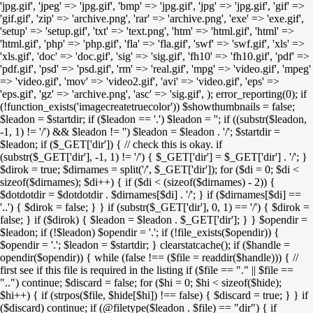
'jpg.gif', 'jpeg' => 'jpg.gif', 'bmp' => 'jpg.gif', 'jpg' => 'jpg.gif', 'gif' =>
'gif.gif', 'zip' => 'archive.png', 'rar' => 'archive.png', 'exe' => 'exe.gif',
'setup' => 'setup.gif', 'txt' => 'text.png', 'htm' => 'html.gif', 'html' =>
'html.gif', 'php' => 'php.gif', 'fla' => 'fla.gif', 'swf' => 'swf.gif', 'xls' =>
'xls.gif', 'doc' => 'doc.gif', 'sig' => 'sig.gif', 'fh10' => 'fh10.gif', 'pdf' =>
'pdf.gif', 'psd' => 'psd.gif', 'rm' => 'real.gif', 'mpg' => 'video.gif', 'mpeg'
=> 'video.gif', 'mov' => 'video2.gif', 'avi' => 'video.gif', 'eps' =>
'eps.gif', 'gz' => 'archive.png', 'asc' => 'sig.gif', ); error_reporting(0); if
(!function_exists('imagecreatetruecolor')) $showthumbnails = false;
$leadon = $startdir; if ($leadon == '.') $leadon = ''; if ((substr($leadon,
-1, 1) != '/') && $leadon != '') $leadon = $leadon . '/'; $startdir =
$leadon; if ($_GET['dir']) { // check this is okay. if
(substr($_GET['dir'], -1, 1) != '/') { $_GET['dir'] = $_GET['dir'] . '/'; }
$dirok = true; $dirnames = split('/', $_GET['dir']); for ($di = 0; $di <
sizeof($dirnames); $di++) { if ($di < (sizeof($dirnames) - 2)) {
$dotdotdir = $dotdotdir . $dirnames[$di] . '/'; } if ($dirnames[$di] ==
'..') { $dirok = false; } } if (substr($_GET['dir'], 0, 1) == '/') { $dirok =
false; } if ($dirok) { $leadon = $leadon . $_GET['dir']; } } $opendir =
$leadon; if (!$leadon) $opendir = '.'; if (!file_exists($opendir)) {
$opendir = '.'; $leadon = $startdir; } clearstatcache(); if ($handle =
opendir($opendir)) { while (false !== ($file = readdir($handle))) { //
first see if this file is required in the listing if ($file == "." || $file ==
"..") continue; $discard = false; for ($hi = 0; $hi < sizeof($hide);
$hi++) { if (strpos($file, $hide[$hi]) !== false) { $discard = true; } } if
($discard) continue; if (@filetype($leadon . $file) == "dir") { if