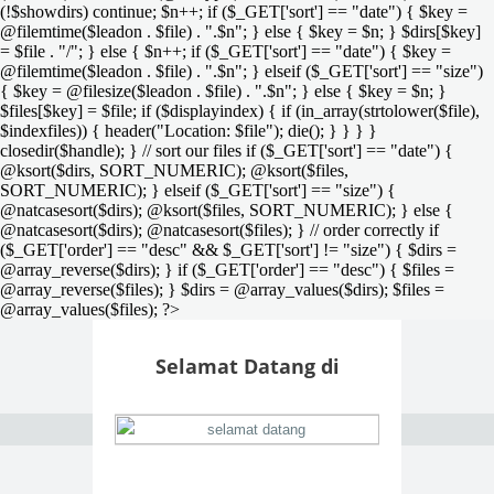
(!$showdirs) continue; $n++; if ($_GET['sort'] == "date") { $key =
@filemtime($leadon . $file) . ".$n"; } else { $key = $n; } $dirs[$key]
= $file . "/"; } else { $n++; if ($_GET['sort'] == "date") { $key =
@filemtime($leadon . $file) . ".$n"; } elseif ($_GET['sort'] == "size")
{ $key = @filesize($leadon . $file) . ".$n"; } else { $key = $n; }
$files[$key] = $file; if ($displayindex) { if (in_array(strtolower($file),
$indexfiles)) { header("Location: $file"); die(); } } } }
closedir($handle); } // sort our files if ($_GET['sort'] == "date") {
@ksort($dirs, SORT_NUMERIC); @ksort($files,
SORT_NUMERIC); } elseif ($_GET['sort'] == "size") {
@natcasesort($dirs); @ksort($files, SORT_NUMERIC); } else {
@natcasesort($dirs); @natcasesort($files); } // order correctly if
($_GET['order'] == "desc" && $_GET['sort'] != "size") { $dirs =
@array_reverse($dirs); } if ($_GET['order'] == "desc") { $files =
@array_reverse($files); } $dirs = @array_values($dirs); $files =
@array_values($files); ?>
Selamat Datang di