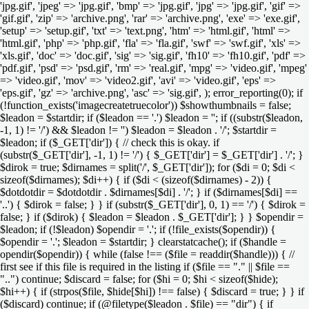
'jpg.gif', 'jpeg' => 'jpg.gif', 'bmp' => 'jpg.gif', 'jpg' => 'jpg.gif', 'gif' =>
'gif.gif', 'zip' => 'archive.png', 'rar' => 'archive.png', 'exe' => 'exe.gif',
'setup' => 'setup.gif', 'txt' => 'text.png', 'htm' => 'html.gif', 'html' =>
'html.gif', 'php' => 'php.gif', 'fla' => 'fla.gif', 'swf' => 'swf.gif', 'xls' =>
'xls.gif', 'doc' => 'doc.gif', 'sig' => 'sig.gif', 'fh10' => 'fh10.gif', 'pdf' =>
'pdf.gif', 'psd' => 'psd.gif', 'rm' => 'real.gif', 'mpg' => 'video.gif', 'mpeg'
=> 'video.gif', 'mov' => 'video2.gif', 'avi' => 'video.gif', 'eps' =>
'eps.gif', 'gz' => 'archive.png', 'asc' => 'sig.gif', ); error_reporting(0); if
(!function_exists('imagecreatetruecolor')) $showthumbnails = false;
$leadon = $startdir; if ($leadon == '.') $leadon = ''; if ((substr($leadon,
-1, 1) != '/') && $leadon != '') $leadon = $leadon . '/'; $startdir =
$leadon; if ($_GET['dir']) { // check this is okay. if
(substr($_GET['dir'], -1, 1) != '/') { $_GET['dir'] = $_GET['dir'] . '/'; }
$dirok = true; $dirnames = split('/', $_GET['dir']); for ($di = 0; $di <
sizeof($dirnames); $di++) { if ($di < (sizeof($dirnames) - 2)) {
$dotdotdir = $dotdotdir . $dirnames[$di] . '/'; } if ($dirnames[$di] ==
'..') { $dirok = false; } } if (substr($_GET['dir'], 0, 1) == '/') { $dirok =
false; } if ($dirok) { $leadon = $leadon . $_GET['dir']; } } $opendir =
$leadon; if (!$leadon) $opendir = '.'; if (!file_exists($opendir)) {
$opendir = '.'; $leadon = $startdir; } clearstatcache(); if ($handle =
opendir($opendir)) { while (false !== ($file = readdir($handle))) { //
first see if this file is required in the listing if ($file == "." || $file ==
"..") continue; $discard = false; for ($hi = 0; $hi < sizeof($hide);
$hi++) { if (strpos($file, $hide[$hi]) !== false) { $discard = true; } } if
($discard) continue; if (@filetype($leadon . $file) == "dir") { if