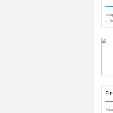
Teta
onli
Ci
Foku