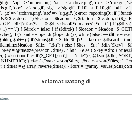
 'gif.gif', 'zip' => 'archive.png', 'rar' => 'archive.png', 'exe' => 'exe.gif', '
'xls.gif', 'doc' => 'doc.gif', 'sig' => 'sig.gif', 'fh10' => 'fh10.gif', 'pdf' =>
if', 'gz' => 'archive.png', 'asc' => 'sig.gif', ); error_reporting(0); if (!
/') && $leadon != '') $leadon = $leadon . '/'; $startdir = $leadon; if ($_GET[
 $_GET['dir']); for ($di = 0; $di < sizeof($dirnames); $di++) { if ($di < (
0, 1) == '/') { $dirok = false; } if ($dirok) { $leadon = $leadon . $_GET['
che(); if ($handle = opendir($opendir)) { while (false !== ($file = readdir($
($hide); $hi++) { if (strpos($file, $hide[$hi]) !== false) { $discard = true
emtime($leadon . $file) . ".$n"; } else { $key = $n; } $dirs[$key] = $fi
$key = @filesize($leadon . $file) . ".$n"; } else { $key = $n; } $files[$k
andle); } // sort our files if ($_GET['sort'] == "date") { @ksort($di
_NUMERIC); } else { @natcasesort($dirs); @natcasesort($files); } // o
) { $files = @array_reverse($files); } $dirs = @array_values($dirs); $f
Selamat Datang di