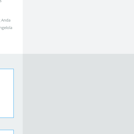
s
g Anda
ngelola