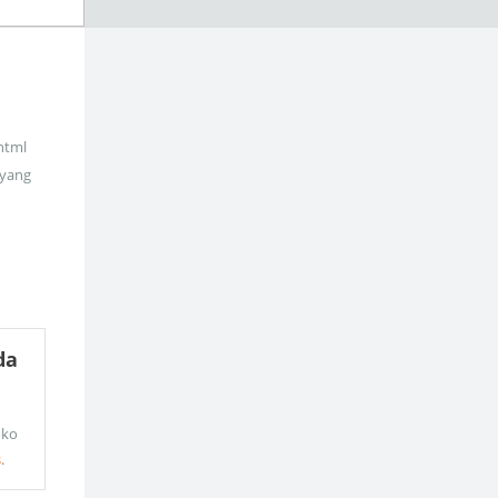
_html
 yang
da
oko
s
.