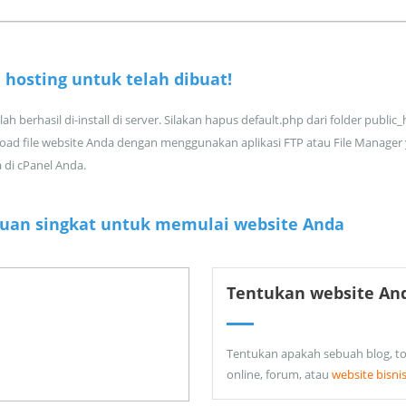
 hosting untuk
telah dibuat!
ah berhasil di-install di server. Silakan hapus default.php dari folder public
oad file website Anda dengan menggunakan aplikasi FTP atau File Manager
a di cPanel Anda.
uan singkat untuk memulai website Anda
Tentukan website An
Tentukan apakah sebuah blog, t
online, forum, atau
website bisni