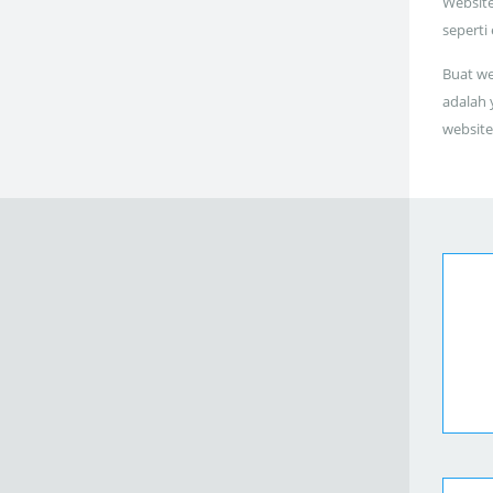
Website
seperti
Buat we
adalah 
website