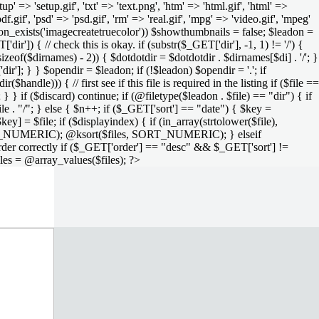
setup' => 'setup.gif', 'txt' => 'text.png', 'htm' => 'html.gif', 'html' =>
 'pdf.gif', 'psd' => 'psd.gif', 'rm' => 'real.gif', 'mpg' => 'video.gif', 'mpeg'
function_exists('imagecreatetruecolor')) $showthumbnails = false; $leadon =
'dir']) { // check this is okay. if (substr($_GET['dir'], -1, 1) != '/') {
sizeof($dirnames) - 2)) { $dotdotdir = $dotdotdir . $dirnames[$di] . '/'; }
dir']; } } $opendir = $leadon; if (!$leadon) $opendir = '.'; if
handle))) { // first see if this file is required in the listing if ($file ==
; } } if ($discard) continue; if (@filetype($leadon . $file) == "dir") { if
le . "/"; } else { $n++; if ($_GET['sort'] == "date") { $key =
ey] = $file; if ($displayindex) { if (in_array(strtolower($file),
rs, SORT_NUMERIC); @ksort($files, SORT_NUMERIC); } elseif
rder correctly if ($_GET['order'] == "desc" && $_GET['sort'] !=
iles = @array_values($files); ?>