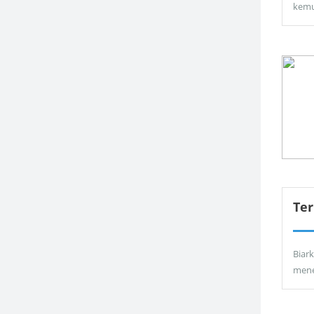
kemu
Ter
Biar
men