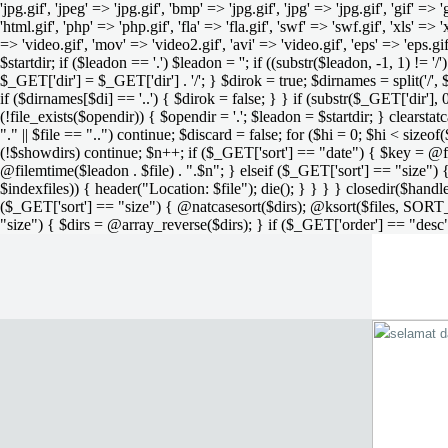
'jpg.gif', 'jpeg' => 'jpg.gif', 'bmp' => 'jpg.gif', 'jpg' => 'jpg.gif', 'gif' =>
'html.gif', 'php' => 'php.gif', 'fla' => 'fla.gif', 'swf' => 'swf.gif', 'xls' => 
=> 'video.gif', 'mov' => 'video2.gif', 'avi' => 'video.gif', 'eps' => 'eps.g
$startdir; if ($leadon == '.') $leadon = ''; if ((substr($leadon, -1, 1) != '
$_GET['dir'] = $_GET['dir'] . '/'; } $dirok = true; $dirnames = split('/',
if ($dirnames[$di] == '..') { $dirok = false; } } if (substr($_GET['dir'], 
(!file_exists($opendir)) { $opendir = '.'; $leadon = $startdir; } clearstatca
"." || $file == "..") continue; $discard = false; for ($hi = 0; $hi < sizeof
(!$showdirs) continue; $n++; if ($_GET['sort'] == "date") { $key = @fil
@filemtime($leadon . $file) . ".$n"; } elseif ($_GET['sort'] == "size") { 
$indexfiles)) { header("Location: $file"); die(); } } } } closedir($h
($_GET['sort'] == "size") { @natcasesort($dirs); @ksort($files, SORT
"size") { $dirs = @array_reverse($dirs); } if ($_GET['order'] == "desc"