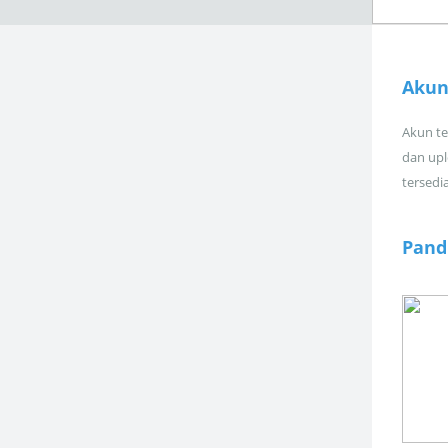
Akun
Akun tel
dan upl
tersedi
Pand