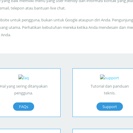
 yang baik memiliki menu yang user friendly dan informasi kontak yang jela
 email, telepon atau bantuan live chat.
bsite untuk pengguna, bukan untuk Google ataupun diri Anda. Pengunjun
yang utama. Perhatikan kebutuhan mereka ketika Anda mendesain dan me
 Anda.
Hal yang sering ditanyakan
Tutorial dan panduan
pengguna.
teknis.
FAQs
Support