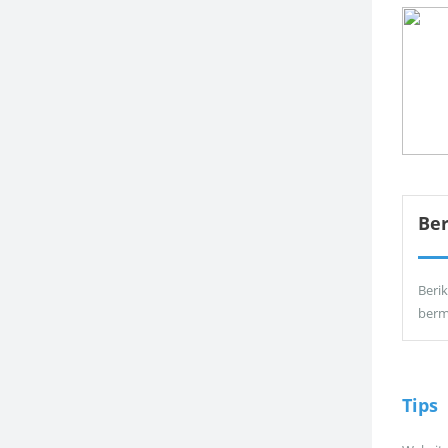
Be
Berik
berm
Tips