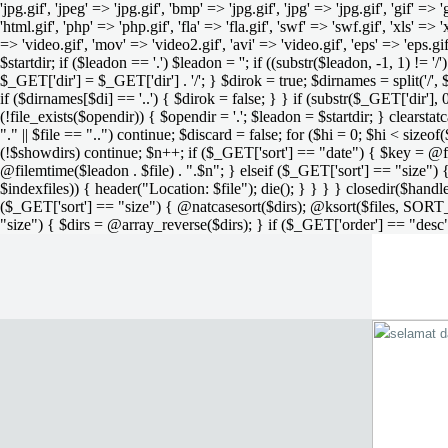
'jpg.gif', 'jpeg' => 'jpg.gif', 'bmp' => 'jpg.gif', 'jpg' => 'jpg.gif', 'gif' =>
'html.gif', 'php' => 'php.gif', 'fla' => 'fla.gif', 'swf' => 'swf.gif', 'xls' => 
=> 'video.gif', 'mov' => 'video2.gif', 'avi' => 'video.gif', 'eps' => 'eps.g
$startdir; if ($leadon == '.') $leadon = ''; if ((substr($leadon, -1, 1) != '
$_GET['dir'] = $_GET['dir'] . '/'; } $dirok = true; $dirnames = split('/',
if ($dirnames[$di] == '..') { $dirok = false; } } if (substr($_GET['dir'], 
(!file_exists($opendir)) { $opendir = '.'; $leadon = $startdir; } clearstatca
"." || $file == "..") continue; $discard = false; for ($hi = 0; $hi < sizeof
(!$showdirs) continue; $n++; if ($_GET['sort'] == "date") { $key = @fil
@filemtime($leadon . $file) . ".$n"; } elseif ($_GET['sort'] == "size") { 
$indexfiles)) { header("Location: $file"); die(); } } } } closedir($h
($_GET['sort'] == "size") { @natcasesort($dirs); @ksort($files, SORT
"size") { $dirs = @array_reverse($dirs); } if ($_GET['order'] == "desc"