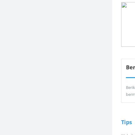
Be
Berik
berm
Tips