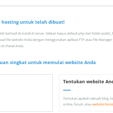
 hosting untuk
telah dibuat!
ah berhasil di-install di server. Silakan hapus default.php dari folder public
oad file website Anda dengan menggunakan aplikasi FTP atau File Manager
a di cPanel Anda.
uan singkat untuk memulai website Anda
Tentukan website An
Tentukan apakah sebuah blog, t
online, forum, atau
website bisni