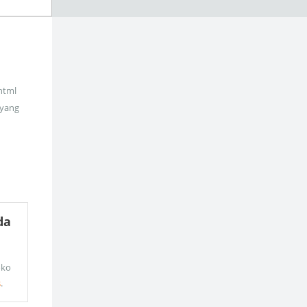
_html
 yang
da
oko
s
.