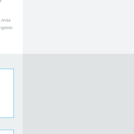
s
g Anda
ngelola