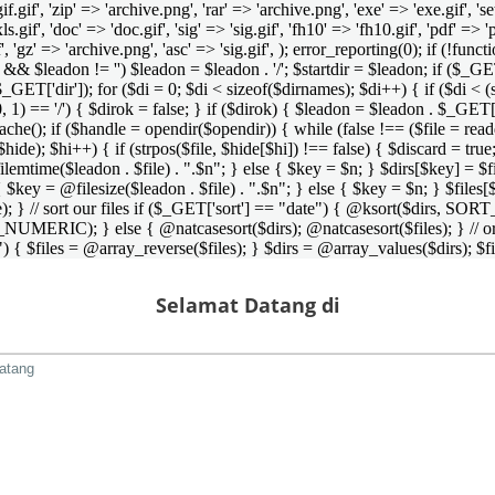
 'gif.gif', 'zip' => 'archive.png', 'rar' => 'archive.png', 'exe' => 'exe.gif', '
'xls.gif', 'doc' => 'doc.gif', 'sig' => 'sig.gif', 'fh10' => 'fh10.gif', 'pdf' =>
if', 'gz' => 'archive.png', 'asc' => 'sig.gif', ); error_reporting(0); if (!
/') && $leadon != '') $leadon = $leadon . '/'; $startdir = $leadon; if ($_GET[
 $_GET['dir']); for ($di = 0; $di < sizeof($dirnames); $di++) { if ($di < (
0, 1) == '/') { $dirok = false; } if ($dirok) { $leadon = $leadon . $_GET['
che(); if ($handle = opendir($opendir)) { while (false !== ($file = readdir($
($hide); $hi++) { if (strpos($file, $hide[$hi]) !== false) { $discard = true
emtime($leadon . $file) . ".$n"; } else { $key = $n; } $dirs[$key] = $fi
$key = @filesize($leadon . $file) . ".$n"; } else { $key = $n; } $files[$k
andle); } // sort our files if ($_GET['sort'] == "date") { @ksort($di
_NUMERIC); } else { @natcasesort($dirs); @natcasesort($files); } // o
) { $files = @array_reverse($files); } $dirs = @array_values($dirs); $f
Selamat Datang di