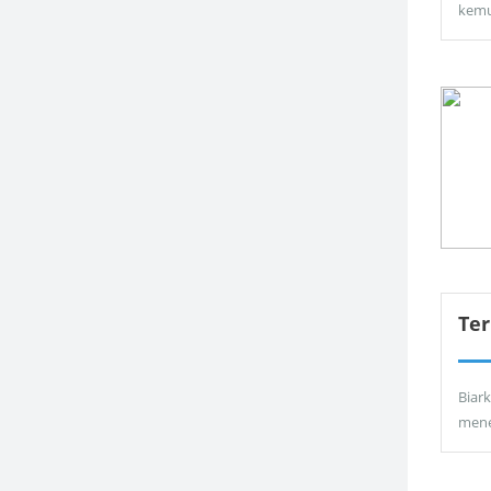
kemu
Ter
Biar
men