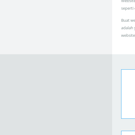
Website
seperti
Buat we
adalah 
website