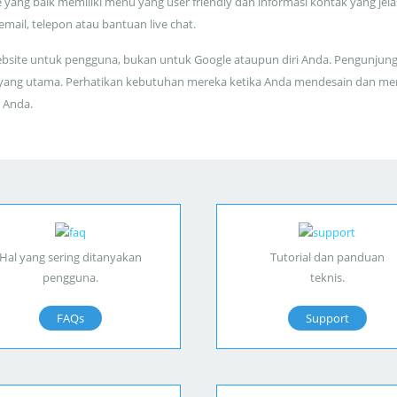
 yang baik memiliki menu yang user friendly dan informasi kontak yang jela
 email, telepon atau bantuan live chat.
bsite untuk pengguna, bukan untuk Google ataupun diri Anda. Pengunjun
yang utama. Perhatikan kebutuhan mereka ketika Anda mendesain dan me
 Anda.
Hal yang sering ditanyakan
Tutorial dan panduan
pengguna.
teknis.
FAQs
Support