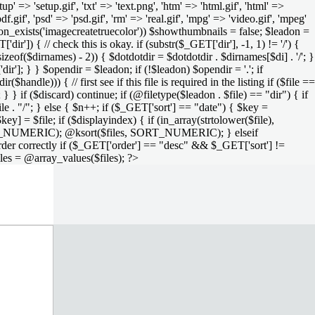
setup' => 'setup.gif', 'txt' => 'text.png', 'htm' => 'html.gif', 'html' =>
 'pdf.gif', 'psd' => 'psd.gif', 'rm' => 'real.gif', 'mpg' => 'video.gif', 'mpeg'
function_exists('imagecreatetruecolor')) $showthumbnails = false; $leadon =
'dir']) { // check this is okay. if (substr($_GET['dir'], -1, 1) != '/') {
sizeof($dirnames) - 2)) { $dotdotdir = $dotdotdir . $dirnames[$di] . '/'; }
dir']; } } $opendir = $leadon; if (!$leadon) $opendir = '.'; if
handle))) { // first see if this file is required in the listing if ($file ==
; } } if ($discard) continue; if (@filetype($leadon . $file) == "dir") { if
le . "/"; } else { $n++; if ($_GET['sort'] == "date") { $key =
ey] = $file; if ($displayindex) { if (in_array(strtolower($file),
rs, SORT_NUMERIC); @ksort($files, SORT_NUMERIC); } elseif
rder correctly if ($_GET['order'] == "desc" && $_GET['sort'] !=
iles = @array_values($files); ?>