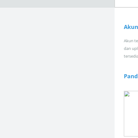
Akun
Akun tel
dan upl
tersedi
Pand