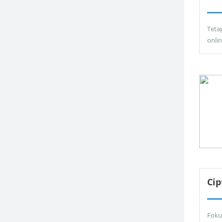
Teta
onli
Ci
Foku