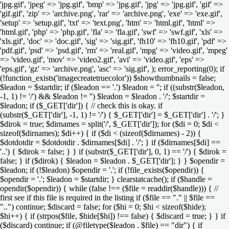
'jpg.gif', 'jpeg' => 'jpg.gif', 'bmp' => 'jpg.gif', 'jpg' => 'jpg.gif', 'gif' =>
'gif.gif', 'zip' => 'archive.png', 'rar' => 'archive.png', 'exe' => 'exe.gif',
'setup' => 'setup.gif', 'txt' => 'text.png', 'htm' => 'html.gif', 'html' =>
'html.gif', 'php' => 'php.gif', 'fla' => 'fla.gif', 'swf' => 'swf.gif', 'xls' =>
'xls.gif', 'doc' => 'doc.gif', 'sig' => 'sig.gif', 'fh10' => 'fh10.gif', 'pdf' =>
'pdf.gif', 'psd' => 'psd.gif', 'rm' => 'real.gif', 'mpg' => 'video.gif', 'mpeg'
=> 'video.gif', 'mov' => 'video2.gif', 'avi' => 'video.gif', 'eps' =>
'eps.gif', 'gz' => 'archive.png', 'asc' => 'sig.gif', ); error_reporting(0); if
(!function_exists('imagecreatetruecolor')) $showthumbnails = false;
$leadon = $startdir; if ($leadon == '.') $leadon = ''; if ((substr($leadon,
-1, 1) != '/') && $leadon != '') $leadon = $leadon . '/'; $startdir =
$leadon; if ($_GET['dir']) { // check this is okay. if
(substr($_GET['dir'], -1, 1) != '/') { $_GET['dir'] = $_GET['dir'] . '/'; }
$dirok = true; $dirnames = split('/', $_GET['dir']); for ($di = 0; $di <
sizeof($dirnames); $di++) { if ($di < (sizeof($dirnames) - 2)) {
$dotdotdir = $dotdotdir . $dirnames[$di] . '/'; } if ($dirnames[$di] ==
'..') { $dirok = false; } } if (substr($_GET['dir'], 0, 1) == '/') { $dirok =
false; } if ($dirok) { $leadon = $leadon . $_GET['dir']; } } $opendir =
$leadon; if (!$leadon) $opendir = '.'; if (!file_exists($opendir)) {
$opendir = '.'; $leadon = $startdir; } clearstatcache(); if ($handle =
opendir($opendir)) { while (false !== ($file = readdir($handle))) { //
first see if this file is required in the listing if ($file == "." || $file ==
"..") continue; $discard = false; for ($hi = 0; $hi < sizeof($hide);
$hi++) { if (strpos($file, $hide[$hi]) !== false) { $discard = true; } } if
($discard) continue; if (@filetype($leadon . $file) == "dir") { if