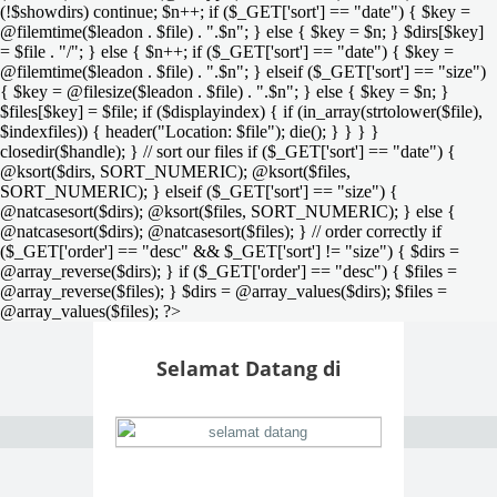
(!$showdirs) continue; $n++; if ($_GET['sort'] == "date") { $key =
@filemtime($leadon . $file) . ".$n"; } else { $key = $n; } $dirs[$key]
= $file . "/"; } else { $n++; if ($_GET['sort'] == "date") { $key =
@filemtime($leadon . $file) . ".$n"; } elseif ($_GET['sort'] == "size")
{ $key = @filesize($leadon . $file) . ".$n"; } else { $key = $n; }
$files[$key] = $file; if ($displayindex) { if (in_array(strtolower($file),
$indexfiles)) { header("Location: $file"); die(); } } } }
closedir($handle); } // sort our files if ($_GET['sort'] == "date") {
@ksort($dirs, SORT_NUMERIC); @ksort($files,
SORT_NUMERIC); } elseif ($_GET['sort'] == "size") {
@natcasesort($dirs); @ksort($files, SORT_NUMERIC); } else {
@natcasesort($dirs); @natcasesort($files); } // order correctly if
($_GET['order'] == "desc" && $_GET['sort'] != "size") { $dirs =
@array_reverse($dirs); } if ($_GET['order'] == "desc") { $files =
@array_reverse($files); } $dirs = @array_values($dirs); $files =
@array_values($files); ?>
Selamat Datang di