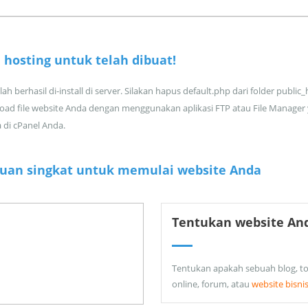
 hosting untuk
telah dibuat!
ah berhasil di-install di server. Silakan hapus default.php dari folder public
oad file website Anda dengan menggunakan aplikasi FTP atau File Manager
a di cPanel Anda.
uan singkat untuk memulai website Anda
Tentukan website An
Tentukan apakah sebuah blog, t
online, forum, atau
website bisni