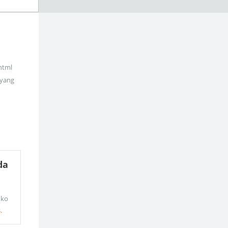
_html
 yang
da
oko
s
.