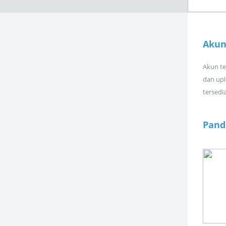
Akun
Akun tel
dan upl
tersedi
Pand