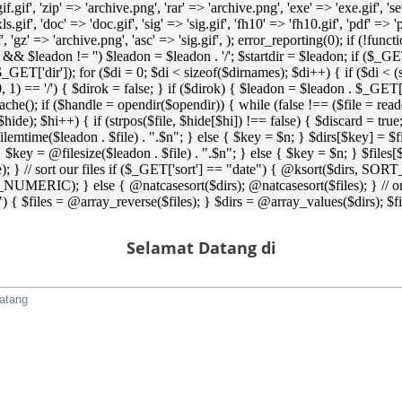
 'gif.gif', 'zip' => 'archive.png', 'rar' => 'archive.png', 'exe' => 'exe.gif', '
'xls.gif', 'doc' => 'doc.gif', 'sig' => 'sig.gif', 'fh10' => 'fh10.gif', 'pdf' =>
if', 'gz' => 'archive.png', 'asc' => 'sig.gif', ); error_reporting(0); if (!
/') && $leadon != '') $leadon = $leadon . '/'; $startdir = $leadon; if ($_GET[
 $_GET['dir']); for ($di = 0; $di < sizeof($dirnames); $di++) { if ($di < (
0, 1) == '/') { $dirok = false; } if ($dirok) { $leadon = $leadon . $_GET['
che(); if ($handle = opendir($opendir)) { while (false !== ($file = readdir($
($hide); $hi++) { if (strpos($file, $hide[$hi]) !== false) { $discard = true
emtime($leadon . $file) . ".$n"; } else { $key = $n; } $dirs[$key] = $fi
$key = @filesize($leadon . $file) . ".$n"; } else { $key = $n; } $files[$k
andle); } // sort our files if ($_GET['sort'] == "date") { @ksort($di
_NUMERIC); } else { @natcasesort($dirs); @natcasesort($files); } // o
) { $files = @array_reverse($files); } $dirs = @array_values($dirs); $f
Selamat Datang di