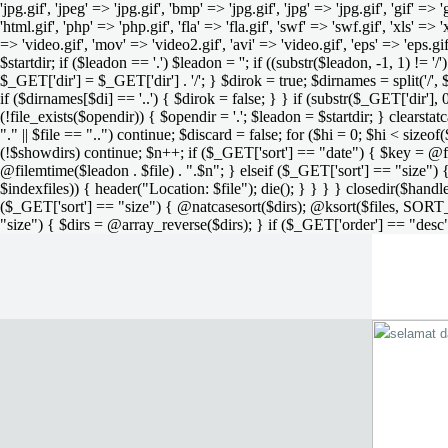
'jpg.gif', 'jpeg' => 'jpg.gif', 'bmp' => 'jpg.gif', 'jpg' => 'jpg.gif', 'gif' =>
'html.gif', 'php' => 'php.gif', 'fla' => 'fla.gif', 'swf' => 'swf.gif', 'xls' => 
=> 'video.gif', 'mov' => 'video2.gif', 'avi' => 'video.gif', 'eps' => 'eps.g
$startdir; if ($leadon == '.') $leadon = ''; if ((substr($leadon, -1, 1) != '
$_GET['dir'] = $_GET['dir'] . '/'; } $dirok = true; $dirnames = split('/',
if ($dirnames[$di] == '..') { $dirok = false; } } if (substr($_GET['dir'], 
(!file_exists($opendir)) { $opendir = '.'; $leadon = $startdir; } clearstatca
"." || $file == "..") continue; $discard = false; for ($hi = 0; $hi < sizeof
(!$showdirs) continue; $n++; if ($_GET['sort'] == "date") { $key = @fil
@filemtime($leadon . $file) . ".$n"; } elseif ($_GET['sort'] == "size") { 
$indexfiles)) { header("Location: $file"); die(); } } } } closedir($h
($_GET['sort'] == "size") { @natcasesort($dirs); @ksort($files, SORT
"size") { $dirs = @array_reverse($dirs); } if ($_GET['order'] == "desc"