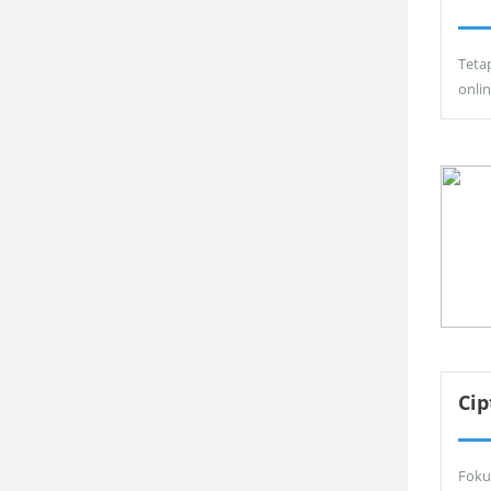
Teta
onli
Ci
Foku