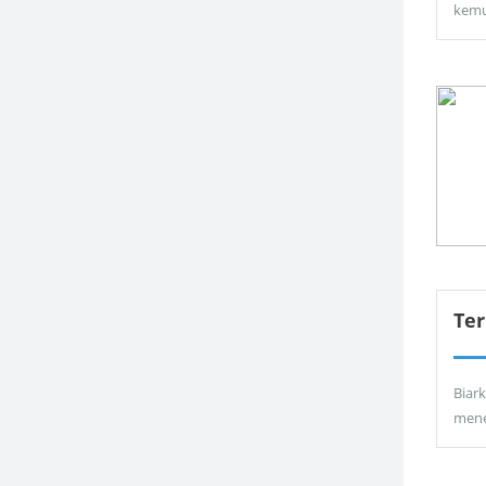
kemu
Ter
Biar
men