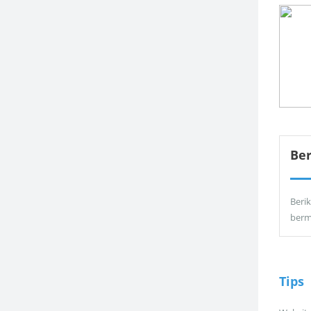
Be
Berik
berm
Tips