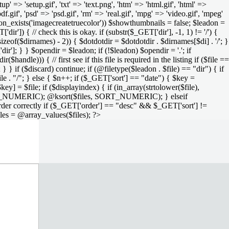
setup' => 'setup.gif', 'txt' => 'text.png', 'htm' => 'html.gif', 'html' =>
 'pdf.gif', 'psd' => 'psd.gif', 'rm' => 'real.gif', 'mpg' => 'video.gif', 'mpeg'
function_exists('imagecreatetruecolor')) $showthumbnails = false; $leadon =
'dir']) { // check this is okay. if (substr($_GET['dir'], -1, 1) != '/') {
sizeof($dirnames) - 2)) { $dotdotdir = $dotdotdir . $dirnames[$di] . '/'; }
dir']; } } $opendir = $leadon; if (!$leadon) $opendir = '.'; if
handle))) { // first see if this file is required in the listing if ($file ==
; } } if ($discard) continue; if (@filetype($leadon . $file) == "dir") { if
le . "/"; } else { $n++; if ($_GET['sort'] == "date") { $key =
ey] = $file; if ($displayindex) { if (in_array(strtolower($file),
rs, SORT_NUMERIC); @ksort($files, SORT_NUMERIC); } elseif
rder correctly if ($_GET['order'] == "desc" && $_GET['sort'] !=
iles = @array_values($files); ?>