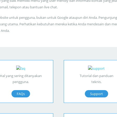
 yang baik memiliki menu yang user friendly dan informasi kontak yang jela
 email, telepon atau bantuan live chat.
bsite untuk pengguna, bukan untuk Google ataupun diri Anda. Pengunjun
yang utama. Perhatikan kebutuhan mereka ketika Anda mendesain dan me
 Anda.
Hal yang sering ditanyakan
Tutorial dan panduan
pengguna.
teknis.
FAQs
Support