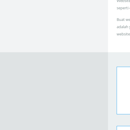
Website
seperti
Buat we
adalah 
website