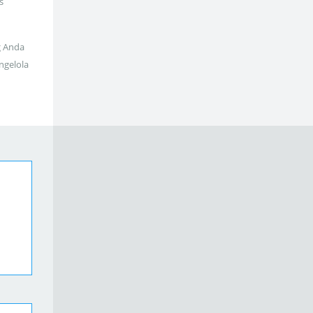
s
g Anda
ngelola