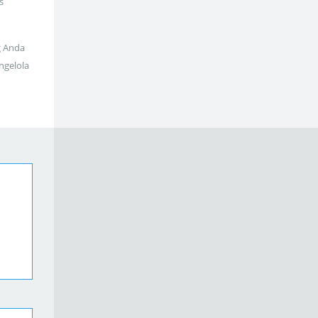
s
g Anda
ngelola