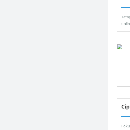
Teta
onli
Ci
Foku