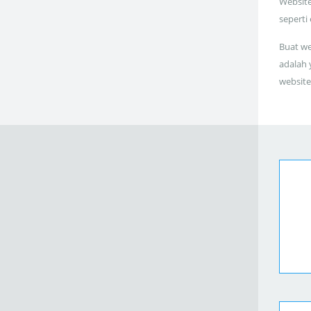
Website
seperti
Buat we
adalah 
website