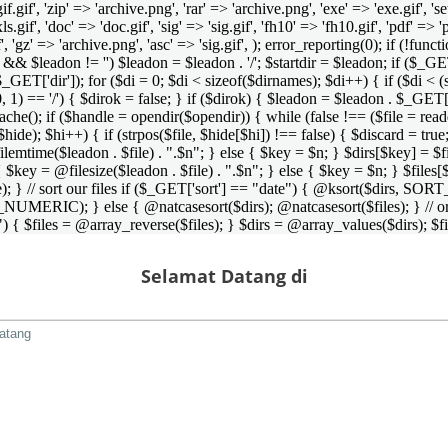
 'gif.gif', 'zip' => 'archive.png', 'rar' => 'archive.png', 'exe' => 'exe.gif', '
'xls.gif', 'doc' => 'doc.gif', 'sig' => 'sig.gif', 'fh10' => 'fh10.gif', 'pdf' =>
if', 'gz' => 'archive.png', 'asc' => 'sig.gif', ); error_reporting(0); if (!
/') && $leadon != '') $leadon = $leadon . '/'; $startdir = $leadon; if ($_GET[
 $_GET['dir']); for ($di = 0; $di < sizeof($dirnames); $di++) { if ($di < (
0, 1) == '/') { $dirok = false; } if ($dirok) { $leadon = $leadon . $_GET['
che(); if ($handle = opendir($opendir)) { while (false !== ($file = readdir($
($hide); $hi++) { if (strpos($file, $hide[$hi]) !== false) { $discard = true
emtime($leadon . $file) . ".$n"; } else { $key = $n; } $dirs[$key] = $fi
$key = @filesize($leadon . $file) . ".$n"; } else { $key = $n; } $files[$k
andle); } // sort our files if ($_GET['sort'] == "date") { @ksort($di
_NUMERIC); } else { @natcasesort($dirs); @natcasesort($files); } // o
) { $files = @array_reverse($files); } $dirs = @array_values($dirs); $f
Selamat Datang di