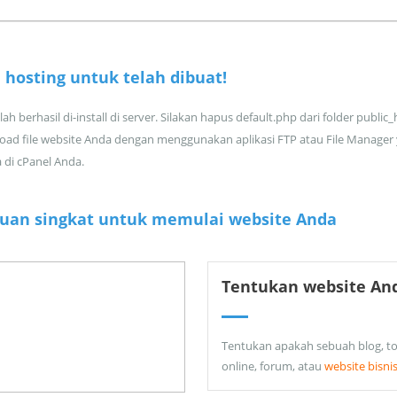
 hosting untuk
telah dibuat!
ah berhasil di-install di server. Silakan hapus default.php dari folder public
oad file website Anda dengan menggunakan aplikasi FTP atau File Manager
a di cPanel Anda.
uan singkat untuk memulai website Anda
Tentukan website An
Tentukan apakah sebuah blog, t
online, forum, atau
website bisni