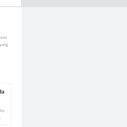
_html
 yang
da
oko
s
.