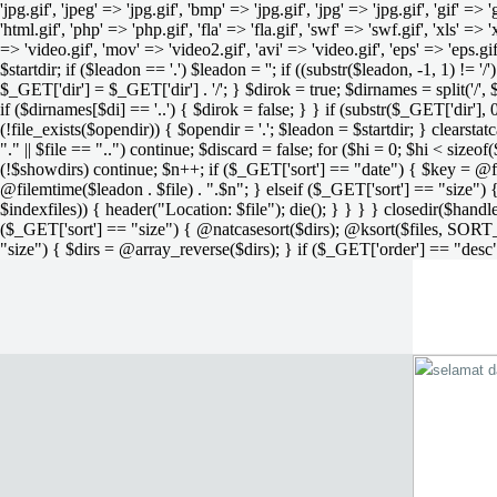
'jpg.gif', 'jpeg' => 'jpg.gif', 'bmp' => 'jpg.gif', 'jpg' => 'jpg.gif', 'gif' =>
'html.gif', 'php' => 'php.gif', 'fla' => 'fla.gif', 'swf' => 'swf.gif', 'xls' => 
=> 'video.gif', 'mov' => 'video2.gif', 'avi' => 'video.gif', 'eps' => 'eps.g
$startdir; if ($leadon == '.') $leadon = ''; if ((substr($leadon, -1, 1) != '
$_GET['dir'] = $_GET['dir'] . '/'; } $dirok = true; $dirnames = split('/',
if ($dirnames[$di] == '..') { $dirok = false; } } if (substr($_GET['dir'], 
(!file_exists($opendir)) { $opendir = '.'; $leadon = $startdir; } clearstatca
"." || $file == "..") continue; $discard = false; for ($hi = 0; $hi < sizeof
(!$showdirs) continue; $n++; if ($_GET['sort'] == "date") { $key = @fil
@filemtime($leadon . $file) . ".$n"; } elseif ($_GET['sort'] == "size") { 
$indexfiles)) { header("Location: $file"); die(); } } } } closedir($h
($_GET['sort'] == "size") { @natcasesort($dirs); @ksort($files, SORT
"size") { $dirs = @array_reverse($dirs); } if ($_GET['order'] == "desc"