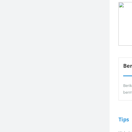
Be
Berik
berm
Tips