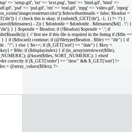
setup' => 'setup.gif', 'txt' => 'text.png', 'htm' => 'html.gif', 'html' =>
 'pdf.gif', 'psd' => 'psd.gif', 'rm' => 'real.gif', 'mpg' => 'video.gif', 'mpeg'
function_exists('imagecreatetruecolor')) $showthumbnails = false; $leadon =
'dir']) { // check this is okay. if (substr($_GET['dir'], -1, 1) != '/') {
sizeof($dirnames) - 2)) { $dotdotdir = $dotdotdir . $dirnames[$di] . '/'; }
dir']; } } $opendir = $leadon; if (!$leadon) $opendir = '.'; if
handle))) { // first see if this file is required in the listing if ($file ==
; } } if ($discard) continue; if (@filetype($leadon . $file) == "dir") { if
le . "/"; } else { $n++; if ($_GET['sort'] == "date") { $key =
ey] = $file; if ($displayindex) { if (in_array(strtolower($file),
rs, SORT_NUMERIC); @ksort($files, SORT_NUMERIC); } elseif
rder correctly if ($_GET['order'] == "desc" && $_GET['sort'] !=
iles = @array_values($files); ?>