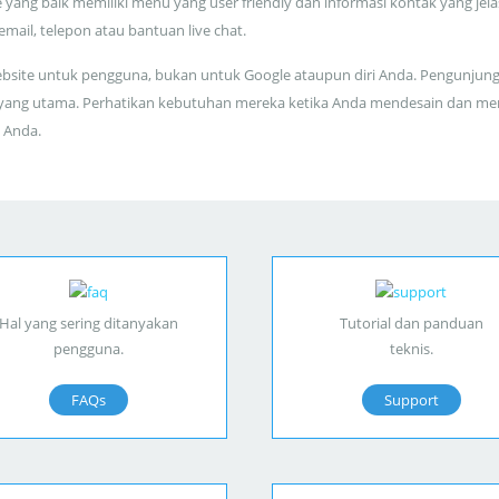
 yang baik memiliki menu yang user friendly dan informasi kontak yang jela
 email, telepon atau bantuan live chat.
bsite untuk pengguna, bukan untuk Google ataupun diri Anda. Pengunjun
yang utama. Perhatikan kebutuhan mereka ketika Anda mendesain dan me
 Anda.
Hal yang sering ditanyakan
Tutorial dan panduan
pengguna.
teknis.
FAQs
Support