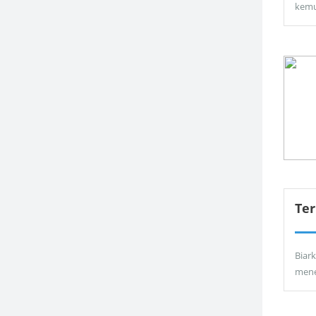
kemu
Ter
Biar
men