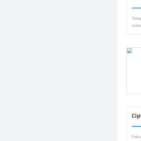
Teta
onli
Ci
Foku