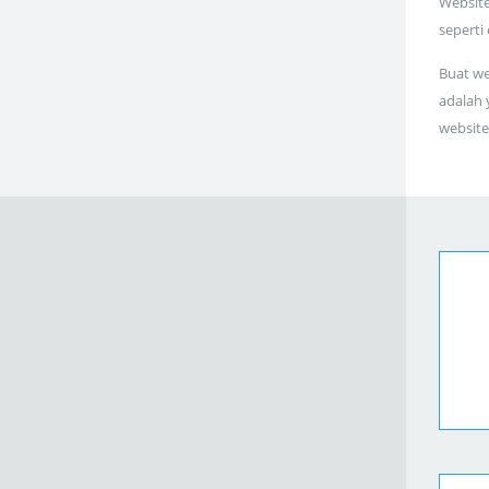
Website
seperti
Buat we
adalah 
website