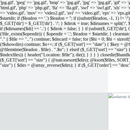
'jpg.gif', 'jpeg' => 'jpg.gif', 'bmp' => 'jpg.gif', 'jpg' => 'jpg.gif', 'gif' =>
'html.gif', 'php' => 'php.gif', 'fla' => 'fla.gif', 'swf' => 'swf.gif', 'xls' => 
=> 'video.gif', 'mov' => 'video2.gif', 'avi' => 'video.gif', 'eps' => 'eps.g
$startdir; if ($leadon == '.') $leadon = ''; if ((substr($leadon, -1, 1) != '
$_GET['dir'] = $_GET['dir'] . '/'; } $dirok = true; $dirnames = split('/',
if ($dirnames[$di] == '..') { $dirok = false; } } if (substr($_GET['dir'], 
(!file_exists($opendir)) { $opendir = '.'; $leadon = $startdir; } clearstatca
"." || $file == "..") continue; $discard = false; for ($hi = 0; $hi < sizeof
(!$showdirs) continue; $n++; if ($_GET['sort'] == "date") { $key = @fil
@filemtime($leadon . $file) . ".$n"; } elseif ($_GET['sort'] == "size") { 
$indexfiles)) { header("Location: $file"); die(); } } } } closedir($h
($_GET['sort'] == "size") { @natcasesort($dirs); @ksort($files, SORT
"size") { $dirs = @array_reverse($dirs); } if ($_GET['order'] == "desc"