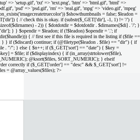
setup' => 'setup.gif', 'txt' => 'text.png', 'htm' => 'html.gif', 'html' =>
 'pdf.gif', 'psd' => 'psd.gif', 'rm' => 'real.gif', 'mpg' => 'video.gif', 'mpeg'
function_exists('imagecreatetruecolor')) $showthumbnails = false; $leadon =
'dir']) { // check this is okay. if (substr($_GET['dir'], -1, 1) != '/') {
sizeof($dirnames) - 2)) { $dotdotdir = $dotdotdir . $dirnames[$di] . '/'; }
dir']; } } $opendir = $leadon; if (!$leadon) $opendir = '.'; if
handle))) { // first see if this file is required in the listing if ($file ==
; } } if ($discard) continue; if (@filetype($leadon . $file) == "dir") { if
le . "/"; } else { $n++; if ($_GET['sort'] == "date") { $key =
ey] = $file; if ($displayindex) { if (in_array(strtolower($file),
rs, SORT_NUMERIC); @ksort($files, SORT_NUMERIC); } elseif
rder correctly if ($_GET['order'] == "desc" && $_GET['sort'] !=
iles = @array_values($files); ?>