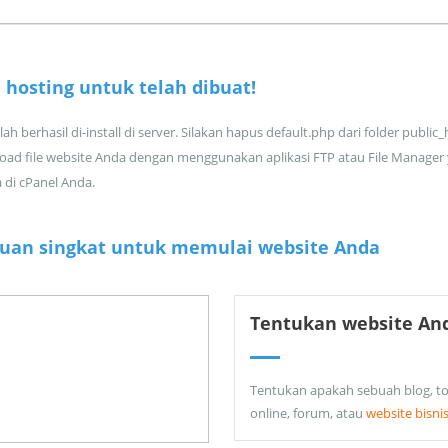
 hosting untuk
telah dibuat!
ah berhasil di-install di server. Silakan hapus default.php dari folder public
oad file website Anda dengan menggunakan aplikasi FTP atau File Manager
a di cPanel Anda.
uan singkat untuk memulai website Anda
Tentukan website An
Tentukan apakah sebuah blog, t
online, forum, atau
website bisni