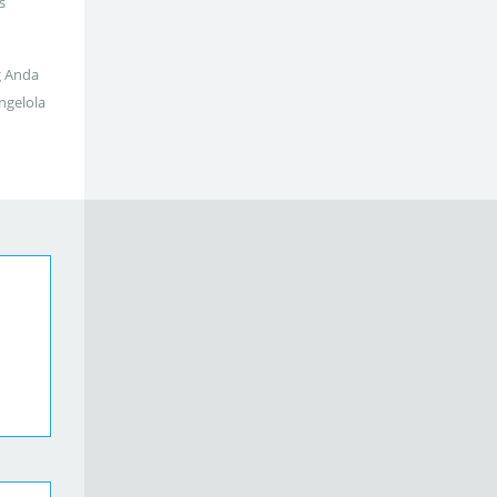
s
g Anda
ngelola