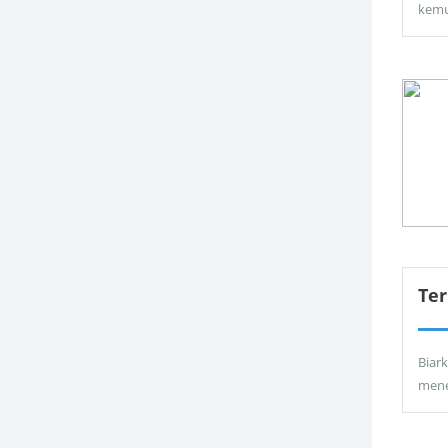
kemu
Ter
Biar
men