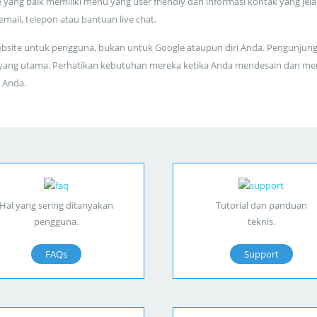
 yang baik memiliki menu yang user friendly dan informasi kontak yang jela
 email, telepon atau bantuan live chat.
bsite untuk pengguna, bukan untuk Google ataupun diri Anda. Pengunjun
yang utama. Perhatikan kebutuhan mereka ketika Anda mendesain dan me
 Anda.
Hal yang sering ditanyakan
Tutorial dan panduan
pengguna.
teknis.
FAQs
Support