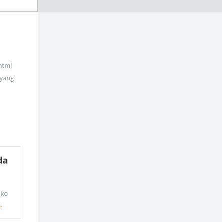
_html
 yang
da
oko
s
.