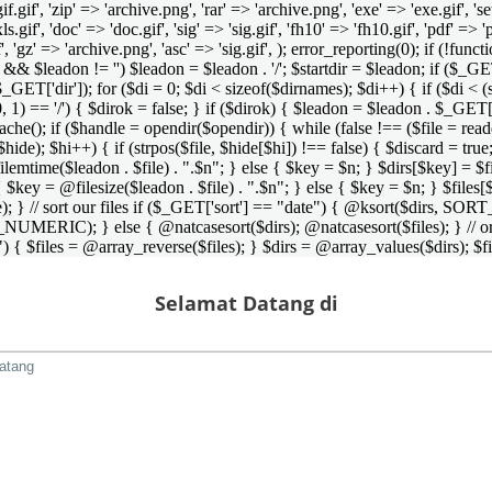
 'gif.gif', 'zip' => 'archive.png', 'rar' => 'archive.png', 'exe' => 'exe.gif', '
'xls.gif', 'doc' => 'doc.gif', 'sig' => 'sig.gif', 'fh10' => 'fh10.gif', 'pdf' =>
if', 'gz' => 'archive.png', 'asc' => 'sig.gif', ); error_reporting(0); if (!
/') && $leadon != '') $leadon = $leadon . '/'; $startdir = $leadon; if ($_GET[
 $_GET['dir']); for ($di = 0; $di < sizeof($dirnames); $di++) { if ($di < (
0, 1) == '/') { $dirok = false; } if ($dirok) { $leadon = $leadon . $_GET['
che(); if ($handle = opendir($opendir)) { while (false !== ($file = readdir($
($hide); $hi++) { if (strpos($file, $hide[$hi]) !== false) { $discard = true
emtime($leadon . $file) . ".$n"; } else { $key = $n; } $dirs[$key] = $fi
$key = @filesize($leadon . $file) . ".$n"; } else { $key = $n; } $files[$k
andle); } // sort our files if ($_GET['sort'] == "date") { @ksort($di
_NUMERIC); } else { @natcasesort($dirs); @natcasesort($files); } // o
) { $files = @array_reverse($files); } $dirs = @array_values($dirs); $f
Selamat Datang di