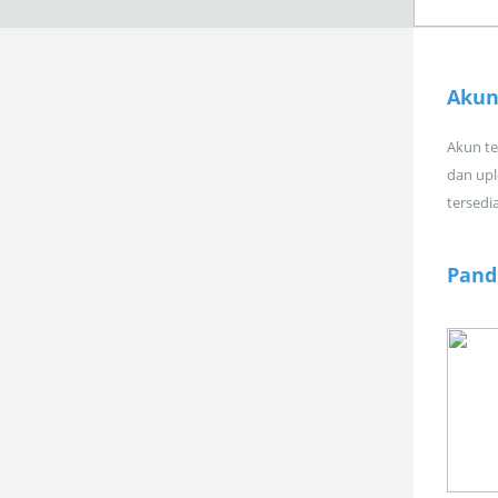
Akun
Akun tel
dan upl
tersedi
Pand