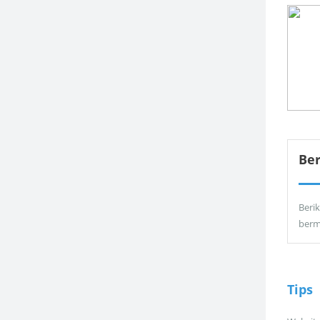
Be
Berik
berm
Tips