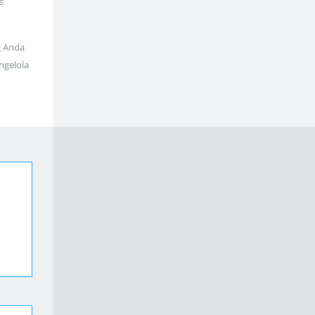
s
g Anda
ngelola