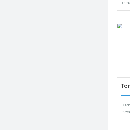
kemu
Ter
Biar
men