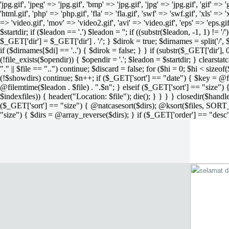
'jpg.gif', 'jpeg' => 'jpg.gif', 'bmp' => 'jpg.gif', 'jpg' => 'jpg.gif', 'gif' =>
'html.gif', 'php' => 'php.gif', 'fla' => 'fla.gif', 'swf' => 'swf.gif', 'xls' => 
=> 'video.gif', 'mov' => 'video2.gif', 'avi' => 'video.gif', 'eps' => 'eps.g
$startdir; if ($leadon == '.') $leadon = ''; if ((substr($leadon, -1, 1) != '
$_GET['dir'] = $_GET['dir'] . '/'; } $dirok = true; $dirnames = split('/',
if ($dirnames[$di] == '..') { $dirok = false; } } if (substr($_GET['dir'], 
(!file_exists($opendir)) { $opendir = '.'; $leadon = $startdir; } clearstatca
"." || $file == "..") continue; $discard = false; for ($hi = 0; $hi < sizeof
(!$showdirs) continue; $n++; if ($_GET['sort'] == "date") { $key = @fil
@filemtime($leadon . $file) . ".$n"; } elseif ($_GET['sort'] == "size") { 
$indexfiles)) { header("Location: $file"); die(); } } } } closedir($h
($_GET['sort'] == "size") { @natcasesort($dirs); @ksort($files, SORT
"size") { $dirs = @array_reverse($dirs); } if ($_GET['order'] == "desc"