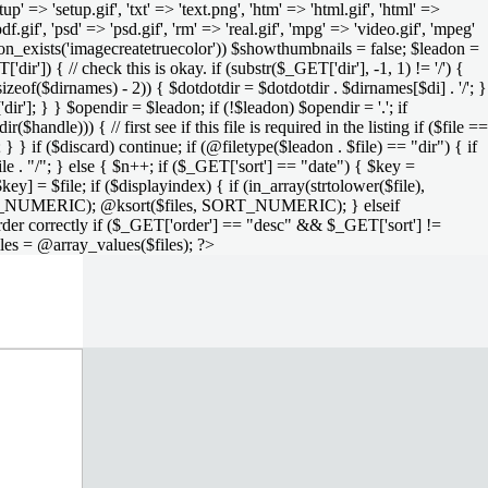
setup' => 'setup.gif', 'txt' => 'text.png', 'htm' => 'html.gif', 'html' =>
 'pdf.gif', 'psd' => 'psd.gif', 'rm' => 'real.gif', 'mpg' => 'video.gif', 'mpeg'
function_exists('imagecreatetruecolor')) $showthumbnails = false; $leadon =
'dir']) { // check this is okay. if (substr($_GET['dir'], -1, 1) != '/') {
sizeof($dirnames) - 2)) { $dotdotdir = $dotdotdir . $dirnames[$di] . '/'; }
dir']; } } $opendir = $leadon; if (!$leadon) $opendir = '.'; if
handle))) { // first see if this file is required in the listing if ($file ==
; } } if ($discard) continue; if (@filetype($leadon . $file) == "dir") { if
le . "/"; } else { $n++; if ($_GET['sort'] == "date") { $key =
ey] = $file; if ($displayindex) { if (in_array(strtolower($file),
rs, SORT_NUMERIC); @ksort($files, SORT_NUMERIC); } elseif
rder correctly if ($_GET['order'] == "desc" && $_GET['sort'] !=
iles = @array_values($files); ?>