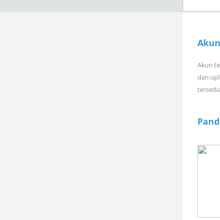
Akun
Akun tel
dan upl
tersedi
Pand