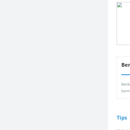
Be
Berik
berm
Tips