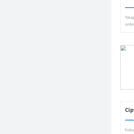
Teta
onli
Ci
Foku