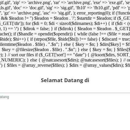
 'gif.gif', 'zip' => 'archive.png', 'rar' => 'archive.png', 'exe' => 'exe.gif', '
'xls.gif', 'doc' => 'doc.gif', 'sig' => 'sig.gif', 'fh10' => 'fh10.gif', 'pdf' =>
if', 'gz' => 'archive.png', 'asc' => 'sig.gif', ); error_reporting(0); if (!
/') && $leadon != '') $leadon = $leadon . '/'; $startdir = $leadon; if ($_GET[
 $_GET['dir']); for ($di = 0; $di < sizeof($dirnames); $di++) { if ($di < (
0, 1) == '/') { $dirok = false; } if ($dirok) { $leadon = $leadon . $_GET['
che(); if ($handle = opendir($opendir)) { while (false !== ($file = readdir($
($hide); $hi++) { if (strpos($file, $hide[$hi]) !== false) { $discard = true
emtime($leadon . $file) . ".$n"; } else { $key = $n; } $dirs[$key] = $fi
$key = @filesize($leadon . $file) . ".$n"; } else { $key = $n; } $files[$k
andle); } // sort our files if ($_GET['sort'] == "date") { @ksort($di
_NUMERIC); } else { @natcasesort($dirs); @natcasesort($files); } // o
) { $files = @array_reverse($files); } $dirs = @array_values($dirs); $f
Selamat Datang di