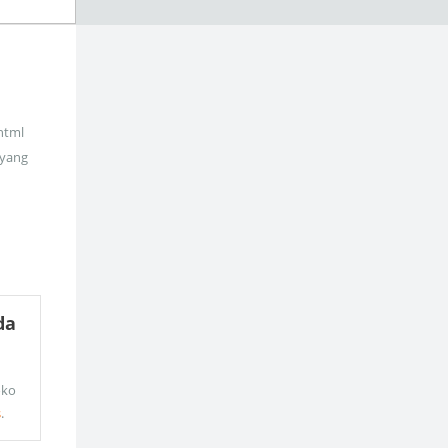
_html
 yang
da
oko
s
.