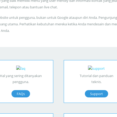
 yang baik memiliki menu yang user friendly dan informasi kontak yang jela
 email, telepon atau bantuan live chat.
bsite untuk pengguna, bukan untuk Google ataupun diri Anda. Pengunjun
yang utama. Perhatikan kebutuhan mereka ketika Anda mendesain dan me
 Anda.
Hal yang sering ditanyakan
Tutorial dan panduan
pengguna.
teknis.
FAQs
Support