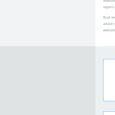
Website
seperti
Buat we
adalah 
website