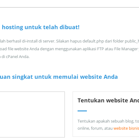
 hosting untuk
telah dibuat!
ah berhasil di-install di server. Silakan hapus default.php dari folder public
oad file website Anda dengan menggunakan aplikasi FTP atau File Manager
a di cPanel Anda.
uan singkat untuk memulai website Anda
Tentukan website An
Tentukan apakah sebuah blog, t
online, forum, atau
website bisni