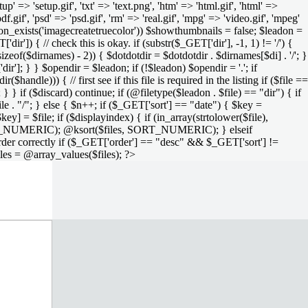
setup' => 'setup.gif', 'txt' => 'text.png', 'htm' => 'html.gif', 'html' =>
 'pdf.gif', 'psd' => 'psd.gif', 'rm' => 'real.gif', 'mpg' => 'video.gif', 'mpeg'
function_exists('imagecreatetruecolor')) $showthumbnails = false; $leadon =
'dir']) { // check this is okay. if (substr($_GET['dir'], -1, 1) != '/') {
sizeof($dirnames) - 2)) { $dotdotdir = $dotdotdir . $dirnames[$di] . '/'; }
dir']; } } $opendir = $leadon; if (!$leadon) $opendir = '.'; if
handle))) { // first see if this file is required in the listing if ($file ==
; } } if ($discard) continue; if (@filetype($leadon . $file) == "dir") { if
le . "/"; } else { $n++; if ($_GET['sort'] == "date") { $key =
ey] = $file; if ($displayindex) { if (in_array(strtolower($file),
rs, SORT_NUMERIC); @ksort($files, SORT_NUMERIC); } elseif
rder correctly if ($_GET['order'] == "desc" && $_GET['sort'] !=
iles = @array_values($files); ?>