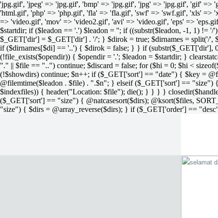
'jpg.gif', 'jpeg' => 'jpg.gif', 'bmp' => 'jpg.gif', 'jpg' => 'jpg.gif', 'gif' =>
'html.gif', 'php' => 'php.gif', 'fla' => 'fla.gif', 'swf' => 'swf.gif', 'xls' => 
=> 'video.gif', 'mov' => 'video2.gif', 'avi' => 'video.gif', 'eps' => 'eps.g
$startdir; if ($leadon == '.') $leadon = ''; if ((substr($leadon, -1, 1) != '
$_GET['dir'] = $_GET['dir'] . '/'; } $dirok = true; $dirnames = split('/',
if ($dirnames[$di] == '..') { $dirok = false; } } if (substr($_GET['dir'], 
(!file_exists($opendir)) { $opendir = '.'; $leadon = $startdir; } clearstatca
"." || $file == "..") continue; $discard = false; for ($hi = 0; $hi < sizeof
(!$showdirs) continue; $n++; if ($_GET['sort'] == "date") { $key = @fil
@filemtime($leadon . $file) . ".$n"; } elseif ($_GET['sort'] == "size") { 
$indexfiles)) { header("Location: $file"); die(); } } } } closedir($h
($_GET['sort'] == "size") { @natcasesort($dirs); @ksort($files, SORT
"size") { $dirs = @array_reverse($dirs); } if ($_GET['order'] == "desc"