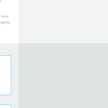
s
g Anda
ngelola