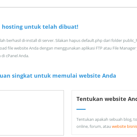
 hosting untuk
telah dibuat!
ah berhasil di-install di server. Silakan hapus default.php dari folder public
oad file website Anda dengan menggunakan aplikasi FTP atau File Manager
a di cPanel Anda.
uan singkat untuk memulai website Anda
Tentukan website An
Tentukan apakah sebuah blog, t
online, forum, atau
website bisni