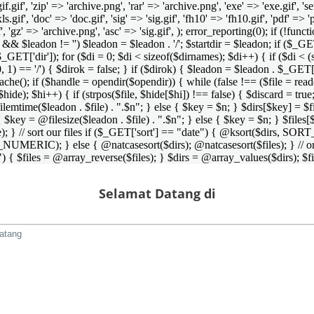
 'gif.gif', 'zip' => 'archive.png', 'rar' => 'archive.png', 'exe' => 'exe.gif', '
'xls.gif', 'doc' => 'doc.gif', 'sig' => 'sig.gif', 'fh10' => 'fh10.gif', 'pdf' =>
if', 'gz' => 'archive.png', 'asc' => 'sig.gif', ); error_reporting(0); if (!
/') && $leadon != '') $leadon = $leadon . '/'; $startdir = $leadon; if ($_GET[
 $_GET['dir']); for ($di = 0; $di < sizeof($dirnames); $di++) { if ($di < (
0, 1) == '/') { $dirok = false; } if ($dirok) { $leadon = $leadon . $_GET['
che(); if ($handle = opendir($opendir)) { while (false !== ($file = readdir($
($hide); $hi++) { if (strpos($file, $hide[$hi]) !== false) { $discard = true
emtime($leadon . $file) . ".$n"; } else { $key = $n; } $dirs[$key] = $fi
$key = @filesize($leadon . $file) . ".$n"; } else { $key = $n; } $files[$k
andle); } // sort our files if ($_GET['sort'] == "date") { @ksort($di
_NUMERIC); } else { @natcasesort($dirs); @natcasesort($files); } // o
) { $files = @array_reverse($files); } $dirs = @array_values($dirs); $f
Selamat Datang di