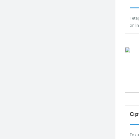
Teta
onli
Ci
Foku