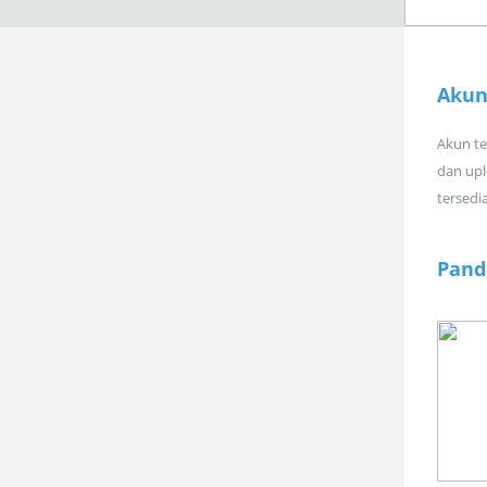
Akun
Akun tel
dan upl
tersedi
Pand