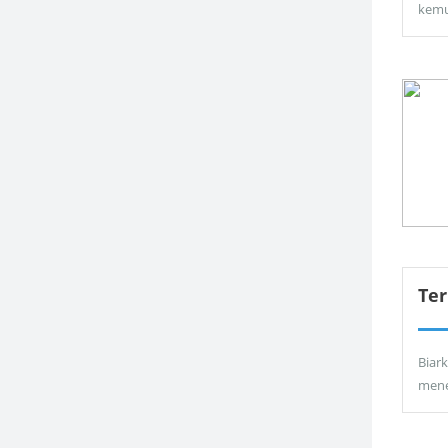
kemu
Ter
Biar
men