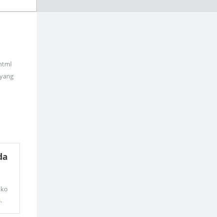
_html
 yang
da
oko
s
.