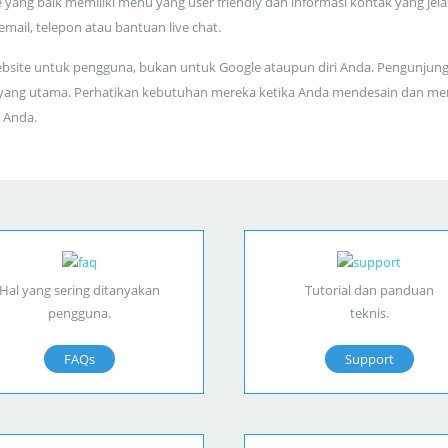
 yang baik memiliki menu yang user friendly dan informasi kontak yang jela
 email, telepon atau bantuan live chat.
bsite untuk pengguna, bukan untuk Google ataupun diri Anda. Pengunjun
yang utama. Perhatikan kebutuhan mereka ketika Anda mendesain dan me
 Anda.
Hal yang sering ditanyakan
Tutorial dan panduan
pengguna.
teknis.
FAQs
Support