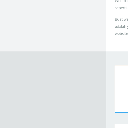
Website
seperti
Buat we
adalah 
website