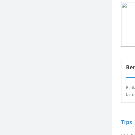
Be
Berik
berm
Tips