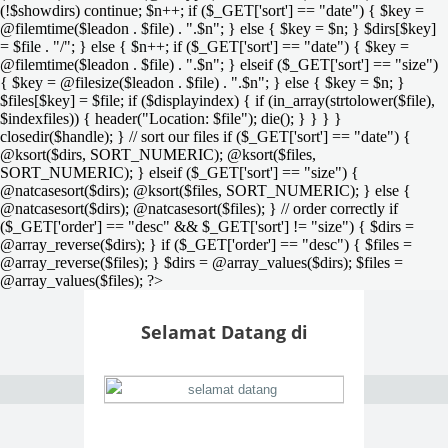
(!$showdirs) continue; $n++; if ($_GET['sort'] == "date") { $key =
@filemtime($leadon . $file) . ".$n"; } else { $key = $n; } $dirs[$key]
= $file . "/"; } else { $n++; if ($_GET['sort'] == "date") { $key =
@filemtime($leadon . $file) . ".$n"; } elseif ($_GET['sort'] == "size")
{ $key = @filesize($leadon . $file) . ".$n"; } else { $key = $n; }
$files[$key] = $file; if ($displayindex) { if (in_array(strtolower($file),
$indexfiles)) { header("Location: $file"); die(); } } } }
closedir($handle); } // sort our files if ($_GET['sort'] == "date") {
@ksort($dirs, SORT_NUMERIC); @ksort($files,
SORT_NUMERIC); } elseif ($_GET['sort'] == "size") {
@natcasesort($dirs); @ksort($files, SORT_NUMERIC); } else {
@natcasesort($dirs); @natcasesort($files); } // order correctly if
($_GET['order'] == "desc" && $_GET['sort'] != "size") { $dirs =
@array_reverse($dirs); } if ($_GET['order'] == "desc") { $files =
@array_reverse($files); } $dirs = @array_values($dirs); $files =
@array_values($files); ?>
Selamat Datang di