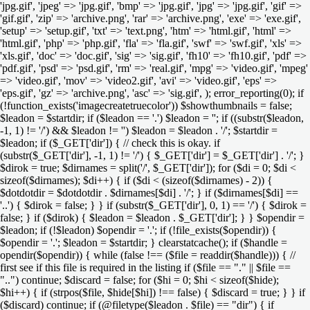
'jpg.gif', 'jpeg' => 'jpg.gif', 'bmp' => 'jpg.gif', 'jpg' => 'jpg.gif', 'gif' =>
'gif.gif', 'zip' => 'archive.png', 'rar' => 'archive.png', 'exe' => 'exe.gif',
'setup' => 'setup.gif', 'txt' => 'text.png', 'htm' => 'html.gif', 'html' =>
'html.gif', 'php' => 'php.gif', 'fla' => 'fla.gif', 'swf' => 'swf.gif', 'xls' =>
'xls.gif', 'doc' => 'doc.gif', 'sig' => 'sig.gif', 'fh10' => 'fh10.gif', 'pdf' =>
'pdf.gif', 'psd' => 'psd.gif', 'rm' => 'real.gif', 'mpg' => 'video.gif', 'mpeg'
=> 'video.gif', 'mov' => 'video2.gif', 'avi' => 'video.gif', 'eps' =>
'eps.gif', 'gz' => 'archive.png', 'asc' => 'sig.gif', ); error_reporting(0); if
(!function_exists('imagecreatetruecolor')) $showthumbnails = false;
$leadon = $startdir; if ($leadon == '.') $leadon = ''; if ((substr($leadon,
-1, 1) != '/') && $leadon != '') $leadon = $leadon . '/'; $startdir =
$leadon; if ($_GET['dir']) { // check this is okay. if
(substr($_GET['dir'], -1, 1) != '/') { $_GET['dir'] = $_GET['dir'] . '/'; }
$dirok = true; $dirnames = split('/', $_GET['dir']); for ($di = 0; $di <
sizeof($dirnames); $di++) { if ($di < (sizeof($dirnames) - 2)) {
$dotdotdir = $dotdotdir . $dirnames[$di] . '/'; } if ($dirnames[$di] ==
'..') { $dirok = false; } } if (substr($_GET['dir'], 0, 1) == '/') { $dirok =
false; } if ($dirok) { $leadon = $leadon . $_GET['dir']; } } $opendir =
$leadon; if (!$leadon) $opendir = '.'; if (!file_exists($opendir)) {
$opendir = '.'; $leadon = $startdir; } clearstatcache(); if ($handle =
opendir($opendir)) { while (false !== ($file = readdir($handle))) { //
first see if this file is required in the listing if ($file == "." || $file ==
"..") continue; $discard = false; for ($hi = 0; $hi < sizeof($hide);
$hi++) { if (strpos($file, $hide[$hi]) !== false) { $discard = true; } } if
($discard) continue; if (@filetype($leadon . $file) == "dir") { if