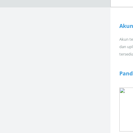
Akun
Akun tel
dan upl
tersedi
Pand