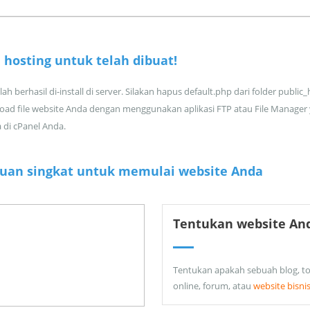
 hosting untuk
telah dibuat!
ah berhasil di-install di server. Silakan hapus default.php dari folder public
oad file website Anda dengan menggunakan aplikasi FTP atau File Manager
a di cPanel Anda.
uan singkat untuk memulai website Anda
Tentukan website An
Tentukan apakah sebuah blog, t
online, forum, atau
website bisni