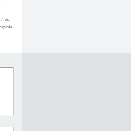
s
g Anda
ngelola