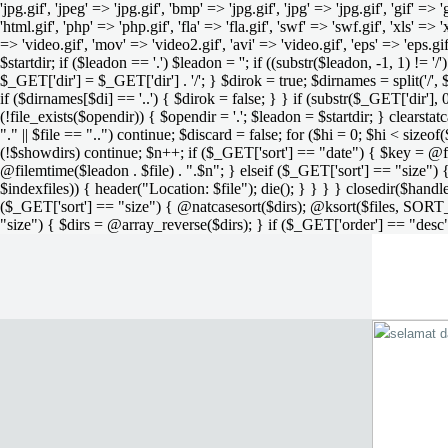
'jpg.gif', 'jpeg' => 'jpg.gif', 'bmp' => 'jpg.gif', 'jpg' => 'jpg.gif', 'gif' =>
'html.gif', 'php' => 'php.gif', 'fla' => 'fla.gif', 'swf' => 'swf.gif', 'xls' => 
=> 'video.gif', 'mov' => 'video2.gif', 'avi' => 'video.gif', 'eps' => 'eps.g
$startdir; if ($leadon == '.') $leadon = ''; if ((substr($leadon, -1, 1) != '
$_GET['dir'] = $_GET['dir'] . '/'; } $dirok = true; $dirnames = split('/',
if ($dirnames[$di] == '..') { $dirok = false; } } if (substr($_GET['dir'], 
(!file_exists($opendir)) { $opendir = '.'; $leadon = $startdir; } clearstatca
"." || $file == "..") continue; $discard = false; for ($hi = 0; $hi < sizeof
(!$showdirs) continue; $n++; if ($_GET['sort'] == "date") { $key = @fil
@filemtime($leadon . $file) . ".$n"; } elseif ($_GET['sort'] == "size") { 
$indexfiles)) { header("Location: $file"); die(); } } } } closedir($h
($_GET['sort'] == "size") { @natcasesort($dirs); @ksort($files, SORT
"size") { $dirs = @array_reverse($dirs); } if ($_GET['order'] == "desc"