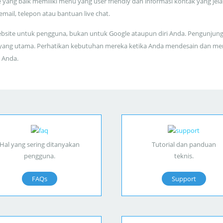
 yang baik memiliki menu yang user friendly dan informasi kontak yang jela
 email, telepon atau bantuan live chat.
bsite untuk pengguna, bukan untuk Google ataupun diri Anda. Pengunjun
yang utama. Perhatikan kebutuhan mereka ketika Anda mendesain dan me
 Anda.
Hal yang sering ditanyakan
Tutorial dan panduan
pengguna.
teknis.
FAQs
Support