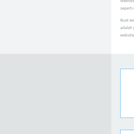
Website
seperti
Buat we
adalah 
website