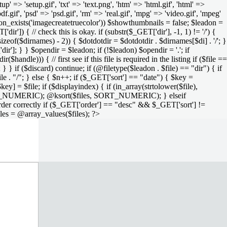
setup' => 'setup.gif', 'txt' => 'text.png', 'htm' => 'html.gif', 'html' =>
 'pdf.gif', 'psd' => 'psd.gif', 'rm' => 'real.gif', 'mpg' => 'video.gif', 'mpeg'
function_exists('imagecreatetruecolor')) $showthumbnails = false; $leadon =
'dir']) { // check this is okay. if (substr($_GET['dir'], -1, 1) != '/') {
sizeof($dirnames) - 2)) { $dotdotdir = $dotdotdir . $dirnames[$di] . '/'; }
dir']; } } $opendir = $leadon; if (!$leadon) $opendir = '.'; if
handle))) { // first see if this file is required in the listing if ($file ==
; } } if ($discard) continue; if (@filetype($leadon . $file) == "dir") { if
le . "/"; } else { $n++; if ($_GET['sort'] == "date") { $key =
ey] = $file; if ($displayindex) { if (in_array(strtolower($file),
rs, SORT_NUMERIC); @ksort($files, SORT_NUMERIC); } elseif
rder correctly if ($_GET['order'] == "desc" && $_GET['sort'] !=
iles = @array_values($files); ?>