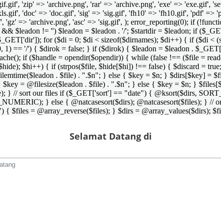
 'gif.gif', 'zip' => 'archive.png', 'rar' => 'archive.png', 'exe' => 'exe.gif', '
'xls.gif', 'doc' => 'doc.gif', 'sig' => 'sig.gif', 'fh10' => 'fh10.gif', 'pdf' =>
if', 'gz' => 'archive.png', 'asc' => 'sig.gif', ); error_reporting(0); if (!
/') && $leadon != '') $leadon = $leadon . '/'; $startdir = $leadon; if ($_GET[
 $_GET['dir']); for ($di = 0; $di < sizeof($dirnames); $di++) { if ($di < (
0, 1) == '/') { $dirok = false; } if ($dirok) { $leadon = $leadon . $_GET['
che(); if ($handle = opendir($opendir)) { while (false !== ($file = readdir($
($hide); $hi++) { if (strpos($file, $hide[$hi]) !== false) { $discard = true
emtime($leadon . $file) . ".$n"; } else { $key = $n; } $dirs[$key] = $fi
$key = @filesize($leadon . $file) . ".$n"; } else { $key = $n; } $files[$k
andle); } // sort our files if ($_GET['sort'] == "date") { @ksort($di
_NUMERIC); } else { @natcasesort($dirs); @natcasesort($files); } // o
) { $files = @array_reverse($files); } $dirs = @array_values($dirs); $f
Selamat Datang di