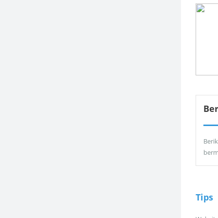
Be
Berik
berm
Tips