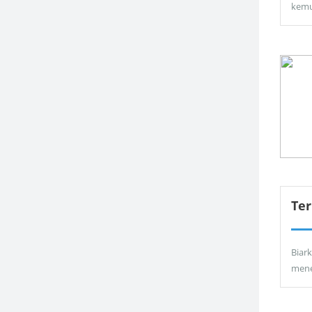
kemu
Ter
Biar
men