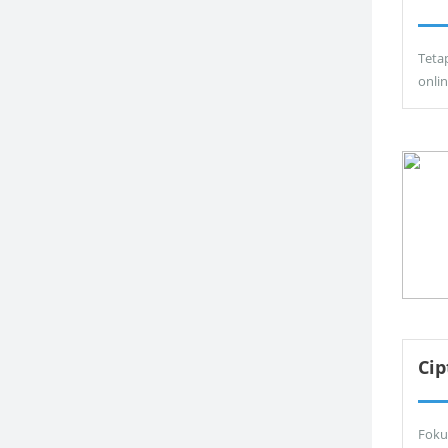
Teta
onli
Ci
Foku