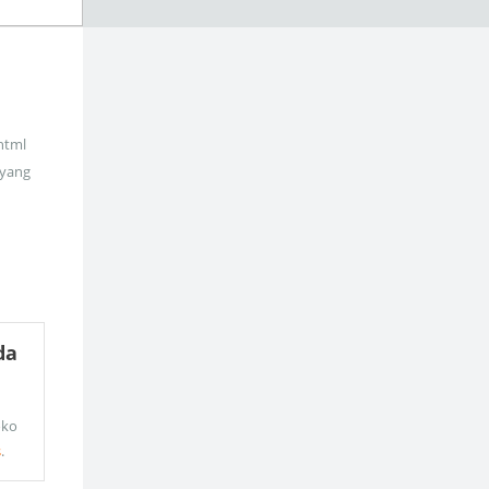
_html
 yang
da
oko
s
.