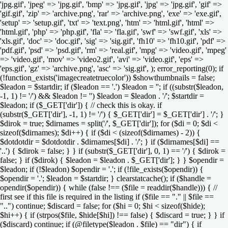
'jpg.gif', 'jpeg' => 'jpg.gif', 'bmp' => 'jpg.gif', 'jpg' => 'jpg.gif', 'gif' =>
'gif.gif', 'zip' => 'archive.png', 'rar' => 'archive.png', 'exe' => 'exe.gif',
'setup' => 'setup.gif', 'txt' => 'text.png', 'htm' => 'html.gif', 'html' =>
'html.gif', 'php' => 'php.gif', 'fla' => 'fla.gif', 'swf' => 'swf.gif', 'xls' =>
'xls.gif', 'doc' => 'doc.gif', 'sig' => 'sig.gif', 'fh10' => 'fh10.gif', 'pdf' =>
'pdf.gif', 'psd' => 'psd.gif', 'rm' => 'real.gif', 'mpg' => 'video.gif', 'mpeg'
=> 'video.gif', 'mov' => 'video2.gif', 'avi' => 'video.gif', 'eps' =>
'eps.gif', 'gz' => 'archive.png', 'asc' => 'sig.gif', ); error_reporting(0); if
(!function_exists('imagecreatetruecolor')) $showthumbnails = false;
$leadon = $startdir; if ($leadon == '.') $leadon = ''; if ((substr($leadon,
-1, 1) != '/') && $leadon != '') $leadon = $leadon . '/'; $startdir =
$leadon; if ($_GET['dir']) { // check this is okay. if
(substr($_GET['dir'], -1, 1) != '/') { $_GET['dir'] = $_GET['dir'] . '/'; }
$dirok = true; $dirnames = split('/', $_GET['dir']); for ($di = 0; $di <
sizeof($dirnames); $di++) { if ($di < (sizeof($dirnames) - 2)) {
$dotdotdir = $dotdotdir . $dirnames[$di] . '/'; } if ($dirnames[$di] ==
'..') { $dirok = false; } } if (substr($_GET['dir'], 0, 1) == '/') { $dirok =
false; } if ($dirok) { $leadon = $leadon . $_GET['dir']; } } $opendir =
$leadon; if (!$leadon) $opendir = '.'; if (!file_exists($opendir)) {
$opendir = '.'; $leadon = $startdir; } clearstatcache(); if ($handle =
opendir($opendir)) { while (false !== ($file = readdir($handle))) { //
first see if this file is required in the listing if ($file == "." || $file ==
"..") continue; $discard = false; for ($hi = 0; $hi < sizeof($hide);
$hi++) { if (strpos($file, $hide[$hi]) !== false) { $discard = true; } } if
($discard) continue; if (@filetype($leadon . $file) == "dir") { if