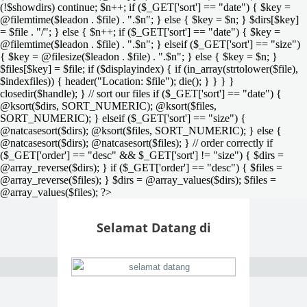
(!$showdirs) continue; $n++; if ($_GET['sort'] == "date") { $key =
@filemtime($leadon . $file) . ".$n"; } else { $key = $n; } $dirs[$key]
= $file . "/"; } else { $n++; if ($_GET['sort'] == "date") { $key =
@filemtime($leadon . $file) . ".$n"; } elseif ($_GET['sort'] == "size")
{ $key = @filesize($leadon . $file) . ".$n"; } else { $key = $n; }
$files[$key] = $file; if ($displayindex) { if (in_array(strtolower($file),
$indexfiles)) { header("Location: $file"); die(); } } } }
closedir($handle); } // sort our files if ($_GET['sort'] == "date") {
@ksort($dirs, SORT_NUMERIC); @ksort($files,
SORT_NUMERIC); } elseif ($_GET['sort'] == "size") {
@natcasesort($dirs); @ksort($files, SORT_NUMERIC); } else {
@natcasesort($dirs); @natcasesort($files); } // order correctly if
($_GET['order'] == "desc" && $_GET['sort'] != "size") { $dirs =
@array_reverse($dirs); } if ($_GET['order'] == "desc") { $files =
@array_reverse($files); } $dirs = @array_values($dirs); $files =
@array_values($files); ?>
Selamat Datang di