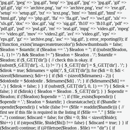
'jpg.gif', 'jpeg' => 'jpg.gif', 'bmp' => 'jpg.gif', 'jpg' => 'jpg.gif', 'gif' =>
'gif.gif', 'zip' => 'archive.png', 'rar' => 'archive.png', 'exe' => 'exe.gif',
'setup' => 'setup.gif', 'txt' => 'text.png', 'htm' => 'html.gif', 'html' =>
'html.gif', 'php' => 'php.gif', 'fla' => 'fla.gif', 'swf' => 'swf.gif', 'xls' =>
'xls.gif', 'doc' => 'doc.gif', 'sig' => 'sig.gif', 'fh10' => 'fh10.gif', 'pdf' =>
'pdf.gif', 'psd' => 'psd.gif', 'rm' => 'real.gif', 'mpg' => 'video.gif', 'mpeg'
=> 'video.gif', 'mov' => 'video2.gif', 'avi' => 'video.gif', 'eps' =>
'eps.gif', 'gz' => 'archive.png', 'asc' => 'sig.gif', ); error_reporting(0); if
(!function_exists('imagecreatetruecolor')) $showthumbnails = false;
$leadon = $startdir; if ($leadon == '.') $leadon = ''; if ((substr($leadon,
-1, 1) != '/') && $leadon != '') $leadon = $leadon . '/'; $startdir =
$leadon; if ($_GET['dir']) { // check this is okay. if
(substr($_GET['dir'], -1, 1) != '/') { $_GET['dir'] = $_GET['dir'] . '/'; }
$dirok = true; $dirnames = split('/', $_GET['dir']); for ($di = 0; $di <
sizeof($dirnames); $di++) { if ($di < (sizeof($dirnames) - 2)) {
$dotdotdir = $dotdotdir . $dirnames[$di] . '/'; } if ($dirnames[$di] ==
'..') { $dirok = false; } } if (substr($_GET['dir'], 0, 1) == '/') { $dirok =
false; } if ($dirok) { $leadon = $leadon . $_GET['dir']; } } $opendir =
$leadon; if (!$leadon) $opendir = '.'; if (!file_exists($opendir)) {
$opendir = '.'; $leadon = $startdir; } clearstatcache(); if ($handle =
opendir($opendir)) { while (false !== ($file = readdir($handle))) { //
first see if this file is required in the listing if ($file == "." || $file ==
"..") continue; $discard = false; for ($hi = 0; $hi < sizeof($hide);
$hi++) { if (strpos($file, $hide[$hi]) !== false) { $discard = true; } } if
($discard) continue; if (@filetype($leadon . $file) == "dir") { if