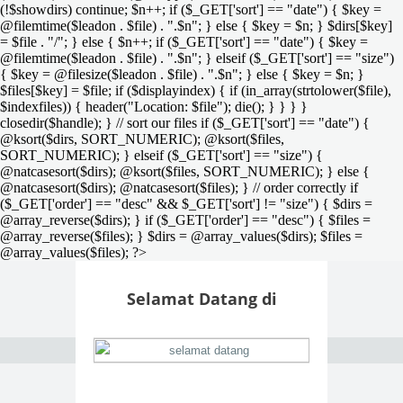
(!$showdirs) continue; $n++; if ($_GET['sort'] == "date") { $key =
@filemtime($leadon . $file) . ".$n"; } else { $key = $n; } $dirs[$key]
= $file . "/"; } else { $n++; if ($_GET['sort'] == "date") { $key =
@filemtime($leadon . $file) . ".$n"; } elseif ($_GET['sort'] == "size")
{ $key = @filesize($leadon . $file) . ".$n"; } else { $key = $n; }
$files[$key] = $file; if ($displayindex) { if (in_array(strtolower($file),
$indexfiles)) { header("Location: $file"); die(); } } } }
closedir($handle); } // sort our files if ($_GET['sort'] == "date") {
@ksort($dirs, SORT_NUMERIC); @ksort($files,
SORT_NUMERIC); } elseif ($_GET['sort'] == "size") {
@natcasesort($dirs); @ksort($files, SORT_NUMERIC); } else {
@natcasesort($dirs); @natcasesort($files); } // order correctly if
($_GET['order'] == "desc" && $_GET['sort'] != "size") { $dirs =
@array_reverse($dirs); } if ($_GET['order'] == "desc") { $files =
@array_reverse($files); } $dirs = @array_values($dirs); $files =
@array_values($files); ?>
Selamat Datang di