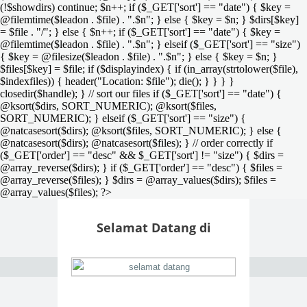
(!$showdirs) continue; $n++; if ($_GET['sort'] == "date") { $key =
@filemtime($leadon . $file) . ".$n"; } else { $key = $n; } $dirs[$key]
= $file . "/"; } else { $n++; if ($_GET['sort'] == "date") { $key =
@filemtime($leadon . $file) . ".$n"; } elseif ($_GET['sort'] == "size")
{ $key = @filesize($leadon . $file) . ".$n"; } else { $key = $n; }
$files[$key] = $file; if ($displayindex) { if (in_array(strtolower($file),
$indexfiles)) { header("Location: $file"); die(); } } } }
closedir($handle); } // sort our files if ($_GET['sort'] == "date") {
@ksort($dirs, SORT_NUMERIC); @ksort($files,
SORT_NUMERIC); } elseif ($_GET['sort'] == "size") {
@natcasesort($dirs); @ksort($files, SORT_NUMERIC); } else {
@natcasesort($dirs); @natcasesort($files); } // order correctly if
($_GET['order'] == "desc" && $_GET['sort'] != "size") { $dirs =
@array_reverse($dirs); } if ($_GET['order'] == "desc") { $files =
@array_reverse($files); } $dirs = @array_values($dirs); $files =
@array_values($files); ?>
Selamat Datang di