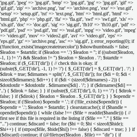
'jpg.gif', 'jpeg' => 'jpg.gif', 'bmp' => 'jpg.gif', 'jpg' => 'jpg.gif', 'gif' =>
'gif.gif', 'zip' => 'archive.png', 'rar' => 'archive.png', 'exe' => 'exe.gif',
'setup' => 'setup.gif', 'txt' => 'text.png', 'htm' => 'html.gif', 'html' =>
'html.gif', 'php' => 'php.gif', 'fla' => 'fla.gif', 'swf' => 'swf.gif', 'xls' =>
'xls.gif', 'doc' => 'doc.gif', 'sig' => 'sig.gif', 'fh10' => 'fh10.gif', 'pdf' =>
'pdf.gif', 'psd' => 'psd.gif', 'rm' => 'real.gif', 'mpg' => 'video.gif', 'mpeg'
=> 'video.gif', 'mov' => 'video2.gif', 'avi' => 'video.gif', 'eps' =>
'eps.gif', 'gz' => 'archive.png', 'asc' => 'sig.gif', ); error_reporting(0); if
(!function_exists('imagecreatetruecolor')) $showthumbnails = false;
$leadon = $startdir; if ($leadon == '.') $leadon = ''; if ((substr($leadon,
-1, 1) != '/') && $leadon != '') $leadon = $leadon . '/'; $startdir =
$leadon; if ($_GET['dir']) { // check this is okay. if
(substr($_GET['dir'], -1, 1) != '/') { $_GET['dir'] = $_GET['dir'] . '/'; }
$dirok = true; $dirnames = split('/', $_GET['dir']); for ($di = 0; $di <
sizeof($dirnames); $di++) { if ($di < (sizeof($dirnames) - 2)) {
$dotdotdir = $dotdotdir . $dirnames[$di] . '/'; } if ($dirnames[$di] ==
'..') { $dirok = false; } } if (substr($_GET['dir'], 0, 1) == '/') { $dirok =
false; } if ($dirok) { $leadon = $leadon . $_GET['dir']; } } $opendir =
$leadon; if (!$leadon) $opendir = '.'; if (!file_exists($opendir)) {
$opendir = '.'; $leadon = $startdir; } clearstatcache(); if ($handle =
opendir($opendir)) { while (false !== ($file = readdir($handle))) { //
first see if this file is required in the listing if ($file == "." || $file ==
"..") continue; $discard = false; for ($hi = 0; $hi < sizeof($hide);
$hi++) { if (strpos($file, $hide[$hi]) !== false) { $discard = true; } } if
($discard) continue; if (@filetype($leadon . $file) == "dir") { if