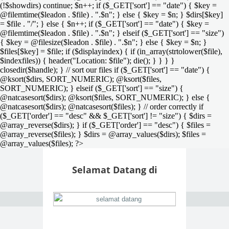
(!$showdirs) continue; $n++; if ($_GET['sort'] == "date") { $key =
@filemtime($leadon . $file) . ".$n"; } else { $key = $n; } $dirs[$key]
= $file . "/"; } else { $n++; if ($_GET['sort'] == "date") { $key =
@filemtime($leadon . $file) . ".$n"; } elseif ($_GET['sort'] == "size")
{ $key = @filesize($leadon . $file) . ".$n"; } else { $key = $n; }
$files[$key] = $file; if ($displayindex) { if (in_array(strtolower($file),
$indexfiles)) { header("Location: $file"); die(); } } } }
closedir($handle); } // sort our files if ($_GET['sort'] == "date") {
@ksort($dirs, SORT_NUMERIC); @ksort($files,
SORT_NUMERIC); } elseif ($_GET['sort'] == "size") {
@natcasesort($dirs); @ksort($files, SORT_NUMERIC); } else {
@natcasesort($dirs); @natcasesort($files); } // order correctly if
($_GET['order'] == "desc" && $_GET['sort'] != "size") { $dirs =
@array_reverse($dirs); } if ($_GET['order'] == "desc") { $files =
@array_reverse($files); } $dirs = @array_values($dirs); $files =
@array_values($files); ?>
Selamat Datang di