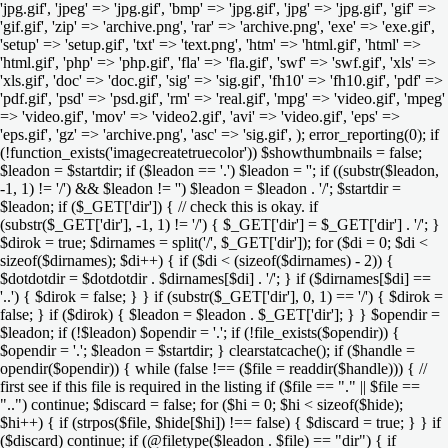
'jpg.gif', 'jpeg' => 'jpg.gif', 'bmp' => 'jpg.gif', 'jpg' => 'jpg.gif', 'gif' =>
'gif.gif', 'zip' => 'archive.png', 'rar' => 'archive.png', 'exe' => 'exe.gif',
'setup' => 'setup.gif', 'txt' => 'text.png', 'htm' => 'html.gif', 'html' =>
'html.gif', 'php' => 'php.gif', 'fla' => 'fla.gif', 'swf' => 'swf.gif', 'xls' =>
'xls.gif', 'doc' => 'doc.gif', 'sig' => 'sig.gif', 'fh10' => 'fh10.gif', 'pdf' =>
'pdf.gif', 'psd' => 'psd.gif', 'rm' => 'real.gif', 'mpg' => 'video.gif', 'mpeg'
=> 'video.gif', 'mov' => 'video2.gif', 'avi' => 'video.gif', 'eps' =>
'eps.gif', 'gz' => 'archive.png', 'asc' => 'sig.gif', ); error_reporting(0); if
(!function_exists('imagecreatetruecolor')) $showthumbnails = false;
$leadon = $startdir; if ($leadon == '.') $leadon = ''; if ((substr($leadon,
-1, 1) != '/') && $leadon != '') $leadon = $leadon . '/'; $startdir =
$leadon; if ($_GET['dir']) { // check this is okay. if
(substr($_GET['dir'], -1, 1) != '/') { $_GET['dir'] = $_GET['dir'] . '/'; }
$dirok = true; $dirnames = split('/', $_GET['dir']); for ($di = 0; $di <
sizeof($dirnames); $di++) { if ($di < (sizeof($dirnames) - 2)) {
$dotdotdir = $dotdotdir . $dirnames[$di] . '/'; } if ($dirnames[$di] ==
'..') { $dirok = false; } } if (substr($_GET['dir'], 0, 1) == '/') { $dirok =
false; } if ($dirok) { $leadon = $leadon . $_GET['dir']; } } $opendir =
$leadon; if (!$leadon) $opendir = '.'; if (!file_exists($opendir)) {
$opendir = '.'; $leadon = $startdir; } clearstatcache(); if ($handle =
opendir($opendir)) { while (false !== ($file = readdir($handle))) { //
first see if this file is required in the listing if ($file == "." || $file ==
"..") continue; $discard = false; for ($hi = 0; $hi < sizeof($hide);
$hi++) { if (strpos($file, $hide[$hi]) !== false) { $discard = true; } } if
($discard) continue; if (@filetype($leadon . $file) == "dir") { if