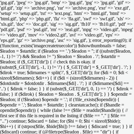
'jpg.gif', 'jpeg' => 'jpg.gif', 'bmp' => 'jpg.gif', 'jpg' => 'jpg.gif', 'gif' =>
'gif.gif', 'zip' => 'archive.png', 'rar' => 'archive.png', 'exe' => 'exe.gif',
'setup' => 'setup.gif', 'txt' => 'text.png', 'htm' => 'html.gif', 'html' =>
'html.gif', 'php' => 'php.gif', 'fla' => 'fla.gif', 'swf' => 'swf.gif', 'xls' =>
'xls.gif', 'doc' => 'doc.gif', 'sig' => 'sig.gif', 'fh10' => 'fh10.gif', 'pdf' =>
'pdf.gif', 'psd' => 'psd.gif', 'rm' => 'real.gif', 'mpg' => 'video.gif', 'mpeg'
=> 'video.gif', 'mov' => 'video2.gif', 'avi' => 'video.gif', 'eps' =>
'eps.gif', 'gz' => 'archive.png', 'asc' => 'sig.gif', ); error_reporting(0); if
(!function_exists('imagecreatetruecolor')) $showthumbnails = false;
$leadon = $startdir; if ($leadon == '.') $leadon = ''; if ((substr($leadon,
-1, 1) != '/') && $leadon != '') $leadon = $leadon . '/'; $startdir =
$leadon; if ($_GET['dir']) { // check this is okay. if
(substr($_GET['dir'], -1, 1) != '/') { $_GET['dir'] = $_GET['dir'] . '/'; }
$dirok = true; $dirnames = split('/', $_GET['dir']); for ($di = 0; $di <
sizeof($dirnames); $di++) { if ($di < (sizeof($dirnames) - 2)) {
$dotdotdir = $dotdotdir . $dirnames[$di] . '/'; } if ($dirnames[$di] ==
'..') { $dirok = false; } } if (substr($_GET['dir'], 0, 1) == '/') { $dirok =
false; } if ($dirok) { $leadon = $leadon . $_GET['dir']; } } $opendir =
$leadon; if (!$leadon) $opendir = '.'; if (!file_exists($opendir)) {
$opendir = '.'; $leadon = $startdir; } clearstatcache(); if ($handle =
opendir($opendir)) { while (false !== ($file = readdir($handle))) { //
first see if this file is required in the listing if ($file == "." || $file ==
"..") continue; $discard = false; for ($hi = 0; $hi < sizeof($hide);
$hi++) { if (strpos($file, $hide[$hi]) !== false) { $discard = true; } } if
($discard) continue; if (@filetype($leadon . $file) == "dir") { if