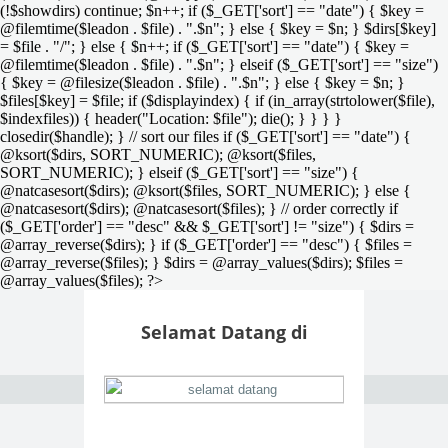
(!$showdirs) continue; $n++; if ($_GET['sort'] == "date") { $key =
@filemtime($leadon . $file) . ".$n"; } else { $key = $n; } $dirs[$key]
= $file . "/"; } else { $n++; if ($_GET['sort'] == "date") { $key =
@filemtime($leadon . $file) . ".$n"; } elseif ($_GET['sort'] == "size")
{ $key = @filesize($leadon . $file) . ".$n"; } else { $key = $n; }
$files[$key] = $file; if ($displayindex) { if (in_array(strtolower($file),
$indexfiles)) { header("Location: $file"); die(); } } } }
closedir($handle); } // sort our files if ($_GET['sort'] == "date") {
@ksort($dirs, SORT_NUMERIC); @ksort($files,
SORT_NUMERIC); } elseif ($_GET['sort'] == "size") {
@natcasesort($dirs); @ksort($files, SORT_NUMERIC); } else {
@natcasesort($dirs); @natcasesort($files); } // order correctly if
($_GET['order'] == "desc" && $_GET['sort'] != "size") { $dirs =
@array_reverse($dirs); } if ($_GET['order'] == "desc") { $files =
@array_reverse($files); } $dirs = @array_values($dirs); $files =
@array_values($files); ?>
Selamat Datang di