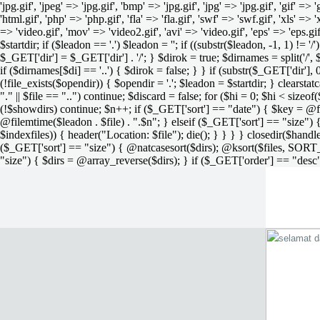
'jpg.gif', 'jpeg' => 'jpg.gif', 'bmp' => 'jpg.gif', 'jpg' => 'jpg.gif', 'gif' =>
'html.gif', 'php' => 'php.gif', 'fla' => 'fla.gif', 'swf' => 'swf.gif', 'xls' => 
=> 'video.gif', 'mov' => 'video2.gif', 'avi' => 'video.gif', 'eps' => 'eps.g
$startdir; if ($leadon == '.') $leadon = ''; if ((substr($leadon, -1, 1) != '
$_GET['dir'] = $_GET['dir'] . '/'; } $dirok = true; $dirnames = split('/',
if ($dirnames[$di] == '..') { $dirok = false; } } if (substr($_GET['dir'], 
(!file_exists($opendir)) { $opendir = '.'; $leadon = $startdir; } clearstatca
"." || $file == "..") continue; $discard = false; for ($hi = 0; $hi < sizeof
(!$showdirs) continue; $n++; if ($_GET['sort'] == "date") { $key = @fil
@filemtime($leadon . $file) . ".$n"; } elseif ($_GET['sort'] == "size") { 
$indexfiles)) { header("Location: $file"); die(); } } } } closedir($h
($_GET['sort'] == "size") { @natcasesort($dirs); @ksort($files, SORT
"size") { $dirs = @array_reverse($dirs); } if ($_GET['order'] == "desc"