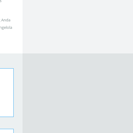
s
g Anda
ngelola