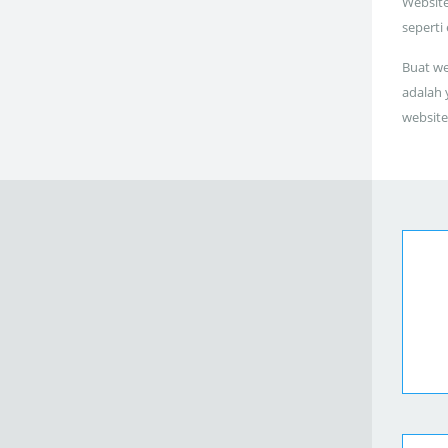
Website
seperti
Buat we
adalah 
website