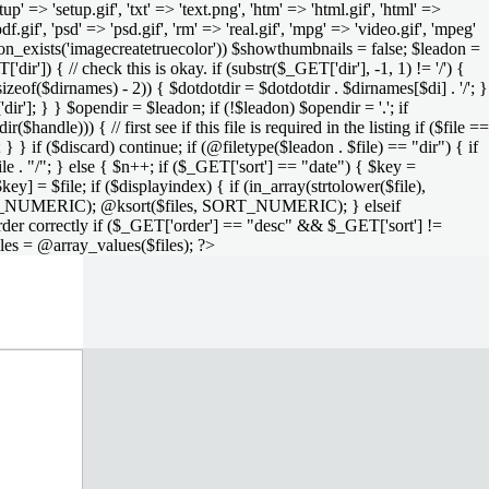
setup' => 'setup.gif', 'txt' => 'text.png', 'htm' => 'html.gif', 'html' =>
 'pdf.gif', 'psd' => 'psd.gif', 'rm' => 'real.gif', 'mpg' => 'video.gif', 'mpeg'
function_exists('imagecreatetruecolor')) $showthumbnails = false; $leadon =
'dir']) { // check this is okay. if (substr($_GET['dir'], -1, 1) != '/') {
sizeof($dirnames) - 2)) { $dotdotdir = $dotdotdir . $dirnames[$di] . '/'; }
dir']; } } $opendir = $leadon; if (!$leadon) $opendir = '.'; if
handle))) { // first see if this file is required in the listing if ($file ==
; } } if ($discard) continue; if (@filetype($leadon . $file) == "dir") { if
le . "/"; } else { $n++; if ($_GET['sort'] == "date") { $key =
ey] = $file; if ($displayindex) { if (in_array(strtolower($file),
rs, SORT_NUMERIC); @ksort($files, SORT_NUMERIC); } elseif
rder correctly if ($_GET['order'] == "desc" && $_GET['sort'] !=
iles = @array_values($files); ?>