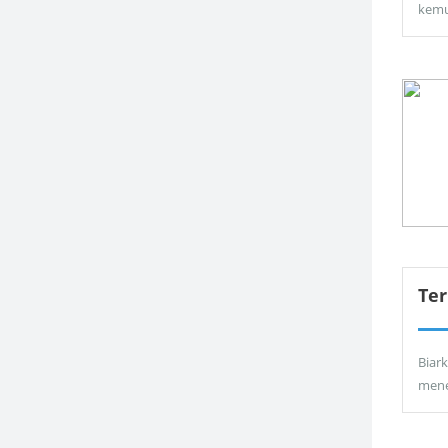
kemu
Ter
Biar
men