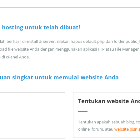
 hosting untuk
telah dibuat!
ah berhasil di-install di server. Silakan hapus default.php dari folder public
oad file website Anda dengan menggunakan aplikasi FTP atau File Manager
a di cPanel Anda.
uan singkat untuk memulai website Anda
Tentukan website An
Tentukan apakah sebuah blog, t
online, forum, atau
website bisni