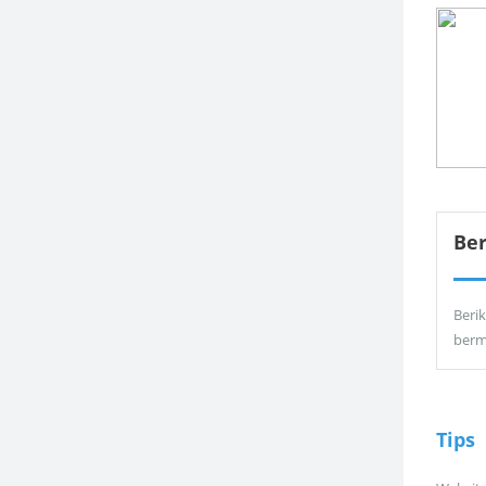
Be
Berik
berm
Tips