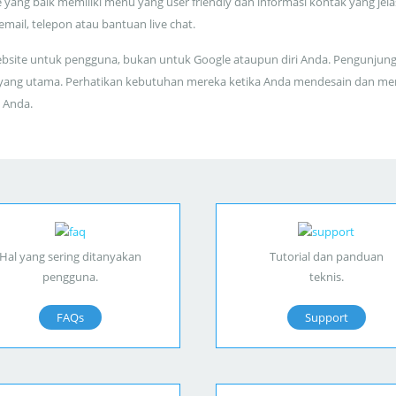
 yang baik memiliki menu yang user friendly dan informasi kontak yang jela
 email, telepon atau bantuan live chat.
bsite untuk pengguna, bukan untuk Google ataupun diri Anda. Pengunjun
yang utama. Perhatikan kebutuhan mereka ketika Anda mendesain dan me
 Anda.
Hal yang sering ditanyakan
Tutorial dan panduan
pengguna.
teknis.
FAQs
Support