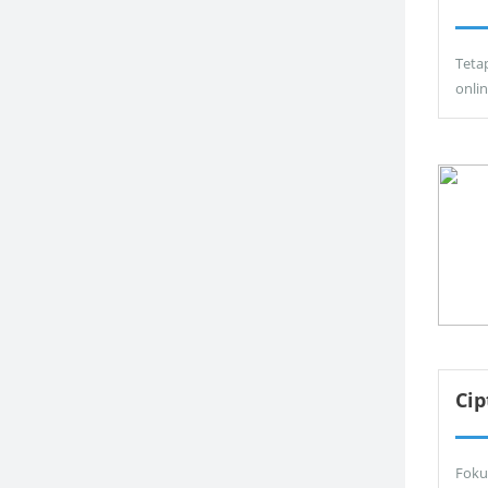
Teta
onli
Ci
Foku