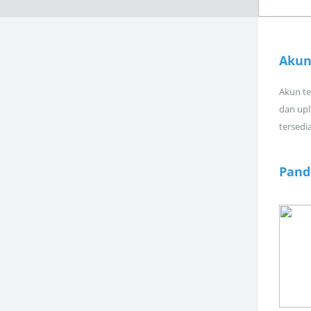
Akun
Akun tel
dan upl
tersedi
Pand