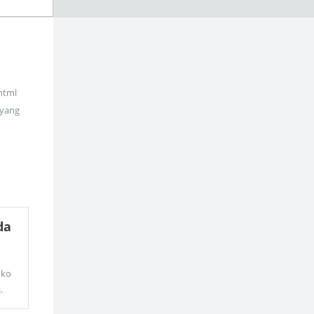
_html
 yang
da
oko
s
.