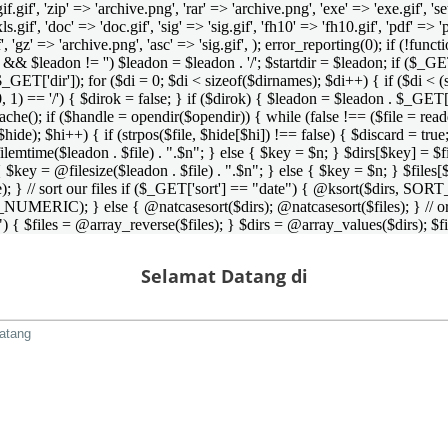
 'gif.gif', 'zip' => 'archive.png', 'rar' => 'archive.png', 'exe' => 'exe.gif', '
'xls.gif', 'doc' => 'doc.gif', 'sig' => 'sig.gif', 'fh10' => 'fh10.gif', 'pdf' =>
if', 'gz' => 'archive.png', 'asc' => 'sig.gif', ); error_reporting(0); if (!
/') && $leadon != '') $leadon = $leadon . '/'; $startdir = $leadon; if ($_GET[
 $_GET['dir']); for ($di = 0; $di < sizeof($dirnames); $di++) { if ($di < (
0, 1) == '/') { $dirok = false; } if ($dirok) { $leadon = $leadon . $_GET['
che(); if ($handle = opendir($opendir)) { while (false !== ($file = readdir($
($hide); $hi++) { if (strpos($file, $hide[$hi]) !== false) { $discard = true
emtime($leadon . $file) . ".$n"; } else { $key = $n; } $dirs[$key] = $fi
$key = @filesize($leadon . $file) . ".$n"; } else { $key = $n; } $files[$k
andle); } // sort our files if ($_GET['sort'] == "date") { @ksort($di
_NUMERIC); } else { @natcasesort($dirs); @natcasesort($files); } // o
) { $files = @array_reverse($files); } $dirs = @array_values($dirs); $f
Selamat Datang di