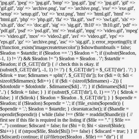
'jpg.gif', 'jpeg' => 'jpg.gif', 'bmp' => 'jpg.gif', 'jpg' => 'jpg.gif', 'gif' =>
'gif.gif', 'zip' => 'archive.png', 'rar' => 'archive.png', 'exe' => 'exe.gif',
'setup' => 'setup.gif', 'txt' => 'text.png', 'htm' => 'html.gif', 'html' =>
'html.gif', 'php' => 'php.gif', 'fla' => 'fla.gif', 'swf' => 'swf.gif', 'xls' =>
'xls.gif', 'doc' => 'doc.gif', 'sig' => 'sig.gif', 'fh10' => 'fh10.gif', 'pdf' =>
'pdf.gif', 'psd' => 'psd.gif', 'rm' => 'real.gif', 'mpg' => 'video.gif', 'mpeg'
=> 'video.gif', 'mov' => 'video2.gif', 'avi' => 'video.gif', 'eps' =>
'eps.gif', 'gz' => 'archive.png', 'asc' => 'sig.gif', ); error_reporting(0); if
(!function_exists('imagecreatetruecolor')) $showthumbnails = false;
$leadon = $startdir; if ($leadon == '.') $leadon = ''; if ((substr($leadon,
-1, 1) != '/') && $leadon != '') $leadon = $leadon . '/'; $startdir =
$leadon; if ($_GET['dir']) { // check this is okay. if
(substr($_GET['dir'], -1, 1) != '/') { $_GET['dir'] = $_GET['dir'] . '/'; }
$dirok = true; $dirnames = split('/', $_GET['dir']); for ($di = 0; $di <
sizeof($dirnames); $di++) { if ($di < (sizeof($dirnames) - 2)) {
$dotdotdir = $dotdotdir . $dirnames[$di] . '/'; } if ($dirnames[$di] ==
'..') { $dirok = false; } } if (substr($_GET['dir'], 0, 1) == '/') { $dirok =
false; } if ($dirok) { $leadon = $leadon . $_GET['dir']; } } $opendir =
$leadon; if (!$leadon) $opendir = '.'; if (!file_exists($opendir)) {
$opendir = '.'; $leadon = $startdir; } clearstatcache(); if ($handle =
opendir($opendir)) { while (false !== ($file = readdir($handle))) { //
first see if this file is required in the listing if ($file == "." || $file ==
"..") continue; $discard = false; for ($hi = 0; $hi < sizeof($hide);
$hi++) { if (strpos($file, $hide[$hi]) !== false) { $discard = true; } } if
($discard) continue; if (@filetype($leadon . $file) == "dir") { if