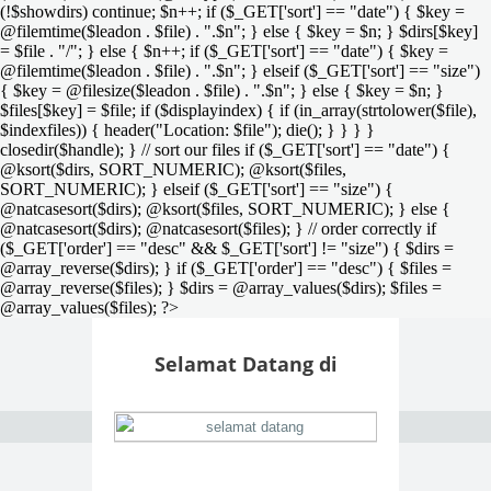
(!$showdirs) continue; $n++; if ($_GET['sort'] == "date") { $key =
@filemtime($leadon . $file) . ".$n"; } else { $key = $n; } $dirs[$key]
= $file . "/"; } else { $n++; if ($_GET['sort'] == "date") { $key =
@filemtime($leadon . $file) . ".$n"; } elseif ($_GET['sort'] == "size")
{ $key = @filesize($leadon . $file) . ".$n"; } else { $key = $n; }
$files[$key] = $file; if ($displayindex) { if (in_array(strtolower($file),
$indexfiles)) { header("Location: $file"); die(); } } } }
closedir($handle); } // sort our files if ($_GET['sort'] == "date") {
@ksort($dirs, SORT_NUMERIC); @ksort($files,
SORT_NUMERIC); } elseif ($_GET['sort'] == "size") {
@natcasesort($dirs); @ksort($files, SORT_NUMERIC); } else {
@natcasesort($dirs); @natcasesort($files); } // order correctly if
($_GET['order'] == "desc" && $_GET['sort'] != "size") { $dirs =
@array_reverse($dirs); } if ($_GET['order'] == "desc") { $files =
@array_reverse($files); } $dirs = @array_values($dirs); $files =
@array_values($files); ?>
Selamat Datang di