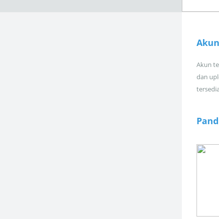
Akun
Akun tel
dan upl
tersedi
Pand