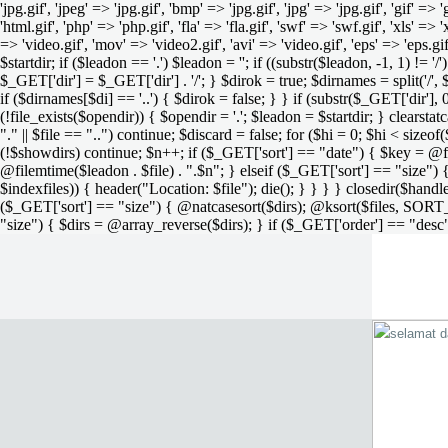
'jpg.gif', 'jpeg' => 'jpg.gif', 'bmp' => 'jpg.gif', 'jpg' => 'jpg.gif', 'gif' =>
'html.gif', 'php' => 'php.gif', 'fla' => 'fla.gif', 'swf' => 'swf.gif', 'xls' => 
=> 'video.gif', 'mov' => 'video2.gif', 'avi' => 'video.gif', 'eps' => 'eps.g
$startdir; if ($leadon == '.') $leadon = ''; if ((substr($leadon, -1, 1) != '
$_GET['dir'] = $_GET['dir'] . '/'; } $dirok = true; $dirnames = split('/',
if ($dirnames[$di] == '..') { $dirok = false; } } if (substr($_GET['dir'], 
(!file_exists($opendir)) { $opendir = '.'; $leadon = $startdir; } clearstatca
"." || $file == "..") continue; $discard = false; for ($hi = 0; $hi < sizeof
(!$showdirs) continue; $n++; if ($_GET['sort'] == "date") { $key = @fil
@filemtime($leadon . $file) . ".$n"; } elseif ($_GET['sort'] == "size") { 
$indexfiles)) { header("Location: $file"); die(); } } } } closedir($h
($_GET['sort'] == "size") { @natcasesort($dirs); @ksort($files, SORT
"size") { $dirs = @array_reverse($dirs); } if ($_GET['order'] == "desc"