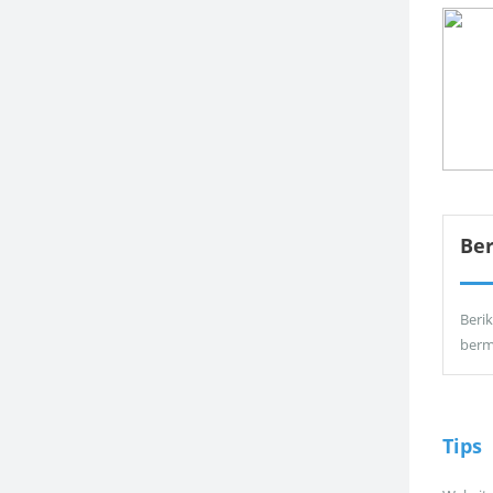
Be
Berik
berm
Tips