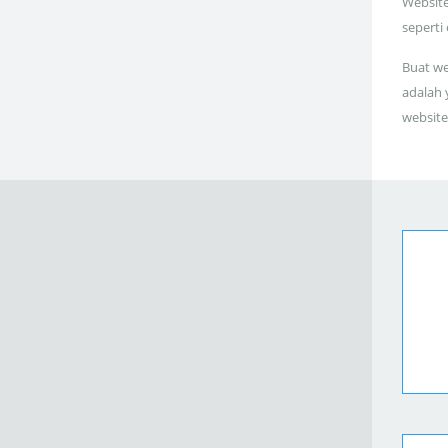
Website
seperti
Buat we
adalah 
website