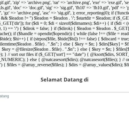
 'gif.gif', 'zip' => 'archive.png', 'rar' => 'archive.png', 'exe' => 'exe.gif', '
'xls.gif', 'doc' => 'doc.gif', 'sig' => 'sig.gif', 'fh10' => 'fh10.gif', 'pdf' =>
if', 'gz' => 'archive.png', 'asc' => 'sig.gif', ); error_reporting(0); if (!
/') && $leadon != '') $leadon = $leadon . '/'; $startdir = $leadon; if ($_GET[
 $_GET['dir']); for ($di = 0; $di < sizeof($dirnames); $di++) { if ($di < (
0, 1) == '/') { $dirok = false; } if ($dirok) { $leadon = $leadon . $_GET['
che(); if ($handle = opendir($opendir)) { while (false !== ($file = readdir($
($hide); $hi++) { if (strpos($file, $hide[$hi]) !== false) { $discard = true
emtime($leadon . $file) . ".$n"; } else { $key = $n; } $dirs[$key] = $fi
$key = @filesize($leadon . $file) . ".$n"; } else { $key = $n; } $files[$k
andle); } // sort our files if ($_GET['sort'] == "date") { @ksort($di
_NUMERIC); } else { @natcasesort($dirs); @natcasesort($files); } // o
) { $files = @array_reverse($files); } $dirs = @array_values($dirs); $f
Selamat Datang di