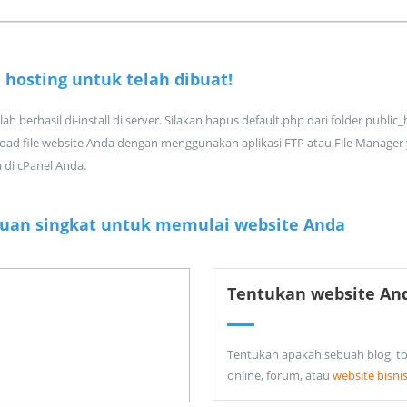
 hosting untuk
telah dibuat!
ah berhasil di-install di server. Silakan hapus default.php dari folder public
oad file website Anda dengan menggunakan aplikasi FTP atau File Manager
a di cPanel Anda.
uan singkat untuk memulai website Anda
Tentukan website An
Tentukan apakah sebuah blog, t
online, forum, atau
website bisni