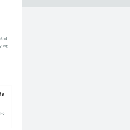
_html
 yang
da
oko
s
.