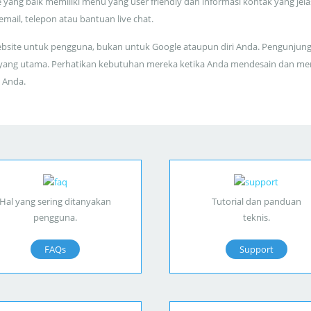
 yang baik memiliki menu yang user friendly dan informasi kontak yang jela
 email, telepon atau bantuan live chat.
bsite untuk pengguna, bukan untuk Google ataupun diri Anda. Pengunjun
yang utama. Perhatikan kebutuhan mereka ketika Anda mendesain dan me
 Anda.
Hal yang sering ditanyakan
Tutorial dan panduan
pengguna.
teknis.
FAQs
Support