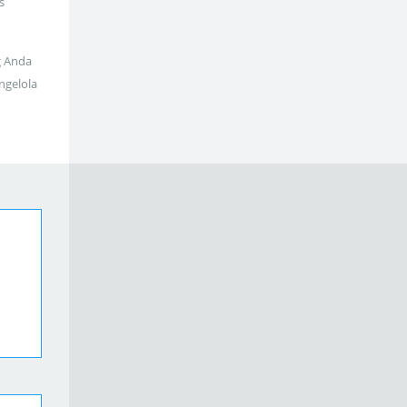
s
g Anda
ngelola