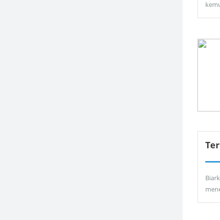
kemu
Ter
Biar
men