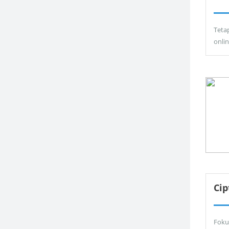
Teta
onli
Ci
Foku