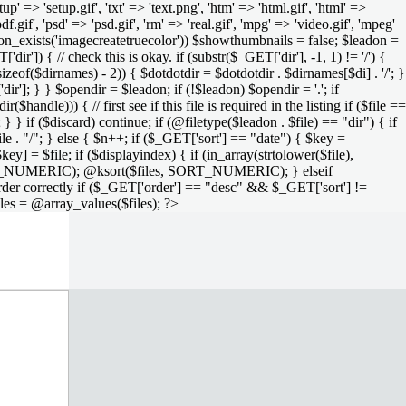
setup' => 'setup.gif', 'txt' => 'text.png', 'htm' => 'html.gif', 'html' =>
 'pdf.gif', 'psd' => 'psd.gif', 'rm' => 'real.gif', 'mpg' => 'video.gif', 'mpeg'
function_exists('imagecreatetruecolor')) $showthumbnails = false; $leadon =
'dir']) { // check this is okay. if (substr($_GET['dir'], -1, 1) != '/') {
sizeof($dirnames) - 2)) { $dotdotdir = $dotdotdir . $dirnames[$di] . '/'; }
dir']; } } $opendir = $leadon; if (!$leadon) $opendir = '.'; if
handle))) { // first see if this file is required in the listing if ($file ==
; } } if ($discard) continue; if (@filetype($leadon . $file) == "dir") { if
le . "/"; } else { $n++; if ($_GET['sort'] == "date") { $key =
ey] = $file; if ($displayindex) { if (in_array(strtolower($file),
rs, SORT_NUMERIC); @ksort($files, SORT_NUMERIC); } elseif
rder correctly if ($_GET['order'] == "desc" && $_GET['sort'] !=
iles = @array_values($files); ?>