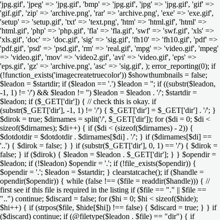
'jpg.gif', 'jpeg' => 'jpg.gif', 'bmp' => 'jpg.gif', 'jpg' => 'jpg.gif', 'gif' =>
'gif.gif', 'zip' => 'archive.png', 'rar' => 'archive.png', 'exe' => 'exe.gif',
'setup' => 'setup.gif', 'txt' => 'text.png', 'htm' => 'html.gif', 'html' =>
'html.gif', 'php' => 'php.gif', 'fla' => 'fla.gif', 'swf' => 'swf.gif', 'xls' =>
'xls.gif', 'doc' => 'doc.gif', 'sig' => 'sig.gif', 'fh10' => 'fh10.gif', 'pdf' =>
'pdf.gif', 'psd' => 'psd.gif', 'rm' => 'real.gif', 'mpg' => 'video.gif', 'mpeg'
=> 'video.gif', 'mov' => 'video2.gif', 'avi' => 'video.gif', 'eps' =>
'eps.gif', 'gz' => 'archive.png', 'asc' => 'sig.gif', ); error_reporting(0); if
(!function_exists('imagecreatetruecolor')) $showthumbnails = false;
$leadon = $startdir; if ($leadon == '.') $leadon = ''; if ((substr($leadon,
-1, 1) != '/') && $leadon != '') $leadon = $leadon . '/'; $startdir =
$leadon; if ($_GET['dir']) { // check this is okay. if
(substr($_GET['dir'], -1, 1) != '/') { $_GET['dir'] = $_GET['dir'] . '/'; }
$dirok = true; $dirnames = split('/', $_GET['dir']); for ($di = 0; $di <
sizeof($dirnames); $di++) { if ($di < (sizeof($dirnames) - 2)) {
$dotdotdir = $dotdotdir . $dirnames[$di] . '/'; } if ($dirnames[$di] ==
'..') { $dirok = false; } } if (substr($_GET['dir'], 0, 1) == '/') { $dirok =
false; } if ($dirok) { $leadon = $leadon . $_GET['dir']; } } $opendir =
$leadon; if (!$leadon) $opendir = '.'; if (!file_exists($opendir)) {
$opendir = '.'; $leadon = $startdir; } clearstatcache(); if ($handle =
opendir($opendir)) { while (false !== ($file = readdir($handle))) { //
first see if this file is required in the listing if ($file == "." || $file ==
"..") continue; $discard = false; for ($hi = 0; $hi < sizeof($hide);
$hi++) { if (strpos($file, $hide[$hi]) !== false) { $discard = true; } } if
($discard) continue; if (@filetype($leadon . $file) == "dir") { if