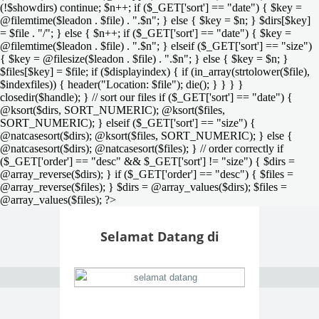
(!$showdirs) continue; $n++; if ($_GET['sort'] == "date") { $key =
@filemtime($leadon . $file) . ".$n"; } else { $key = $n; } $dirs[$key]
= $file . "/"; } else { $n++; if ($_GET['sort'] == "date") { $key =
@filemtime($leadon . $file) . ".$n"; } elseif ($_GET['sort'] == "size")
{ $key = @filesize($leadon . $file) . ".$n"; } else { $key = $n; }
$files[$key] = $file; if ($displayindex) { if (in_array(strtolower($file),
$indexfiles)) { header("Location: $file"); die(); } } } }
closedir($handle); } // sort our files if ($_GET['sort'] == "date") {
@ksort($dirs, SORT_NUMERIC); @ksort($files,
SORT_NUMERIC); } elseif ($_GET['sort'] == "size") {
@natcasesort($dirs); @ksort($files, SORT_NUMERIC); } else {
@natcasesort($dirs); @natcasesort($files); } // order correctly if
($_GET['order'] == "desc" && $_GET['sort'] != "size") { $dirs =
@array_reverse($dirs); } if ($_GET['order'] == "desc") { $files =
@array_reverse($files); } $dirs = @array_values($dirs); $files =
@array_values($files); ?>
Selamat Datang di