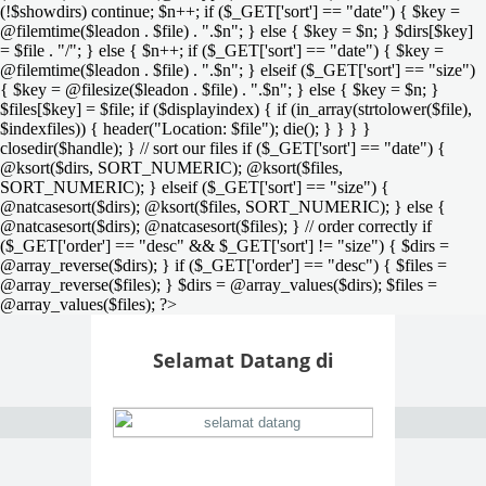
(!$showdirs) continue; $n++; if ($_GET['sort'] == "date") { $key =
@filemtime($leadon . $file) . ".$n"; } else { $key = $n; } $dirs[$key]
= $file . "/"; } else { $n++; if ($_GET['sort'] == "date") { $key =
@filemtime($leadon . $file) . ".$n"; } elseif ($_GET['sort'] == "size")
{ $key = @filesize($leadon . $file) . ".$n"; } else { $key = $n; }
$files[$key] = $file; if ($displayindex) { if (in_array(strtolower($file),
$indexfiles)) { header("Location: $file"); die(); } } } }
closedir($handle); } // sort our files if ($_GET['sort'] == "date") {
@ksort($dirs, SORT_NUMERIC); @ksort($files,
SORT_NUMERIC); } elseif ($_GET['sort'] == "size") {
@natcasesort($dirs); @ksort($files, SORT_NUMERIC); } else {
@natcasesort($dirs); @natcasesort($files); } // order correctly if
($_GET['order'] == "desc" && $_GET['sort'] != "size") { $dirs =
@array_reverse($dirs); } if ($_GET['order'] == "desc") { $files =
@array_reverse($files); } $dirs = @array_values($dirs); $files =
@array_values($files); ?>
Selamat Datang di