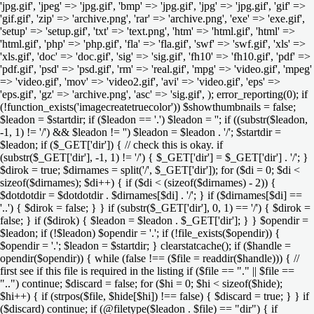
'jpg.gif', 'jpeg' => 'jpg.gif', 'bmp' => 'jpg.gif', 'jpg' => 'jpg.gif', 'gif' =>
'gif.gif', 'zip' => 'archive.png', 'rar' => 'archive.png', 'exe' => 'exe.gif',
'setup' => 'setup.gif', 'txt' => 'text.png', 'htm' => 'html.gif', 'html' =>
'html.gif', 'php' => 'php.gif', 'fla' => 'fla.gif', 'swf' => 'swf.gif', 'xls' =>
'xls.gif', 'doc' => 'doc.gif', 'sig' => 'sig.gif', 'fh10' => 'fh10.gif', 'pdf' =>
'pdf.gif', 'psd' => 'psd.gif', 'rm' => 'real.gif', 'mpg' => 'video.gif', 'mpeg'
=> 'video.gif', 'mov' => 'video2.gif', 'avi' => 'video.gif', 'eps' =>
'eps.gif', 'gz' => 'archive.png', 'asc' => 'sig.gif', ); error_reporting(0); if
(!function_exists('imagecreatetruecolor')) $showthumbnails = false;
$leadon = $startdir; if ($leadon == '.') $leadon = ''; if ((substr($leadon,
-1, 1) != '/') && $leadon != '') $leadon = $leadon . '/'; $startdir =
$leadon; if ($_GET['dir']) { // check this is okay. if
(substr($_GET['dir'], -1, 1) != '/') { $_GET['dir'] = $_GET['dir'] . '/'; }
$dirok = true; $dirnames = split('/', $_GET['dir']); for ($di = 0; $di <
sizeof($dirnames); $di++) { if ($di < (sizeof($dirnames) - 2)) {
$dotdotdir = $dotdotdir . $dirnames[$di] . '/'; } if ($dirnames[$di] ==
'..') { $dirok = false; } } if (substr($_GET['dir'], 0, 1) == '/') { $dirok =
false; } if ($dirok) { $leadon = $leadon . $_GET['dir']; } } $opendir =
$leadon; if (!$leadon) $opendir = '.'; if (!file_exists($opendir)) {
$opendir = '.'; $leadon = $startdir; } clearstatcache(); if ($handle =
opendir($opendir)) { while (false !== ($file = readdir($handle))) { //
first see if this file is required in the listing if ($file == "." || $file ==
"..") continue; $discard = false; for ($hi = 0; $hi < sizeof($hide);
$hi++) { if (strpos($file, $hide[$hi]) !== false) { $discard = true; } } if
($discard) continue; if (@filetype($leadon . $file) == "dir") { if