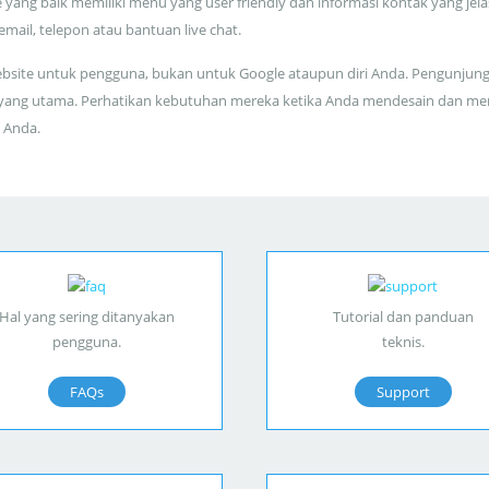
 yang baik memiliki menu yang user friendly dan informasi kontak yang jela
 email, telepon atau bantuan live chat.
bsite untuk pengguna, bukan untuk Google ataupun diri Anda. Pengunjun
yang utama. Perhatikan kebutuhan mereka ketika Anda mendesain dan me
 Anda.
Hal yang sering ditanyakan
Tutorial dan panduan
pengguna.
teknis.
FAQs
Support