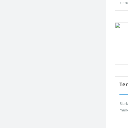
kemu
Ter
Biar
men