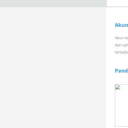
Akun
Akun tel
dan upl
tersedi
Pand