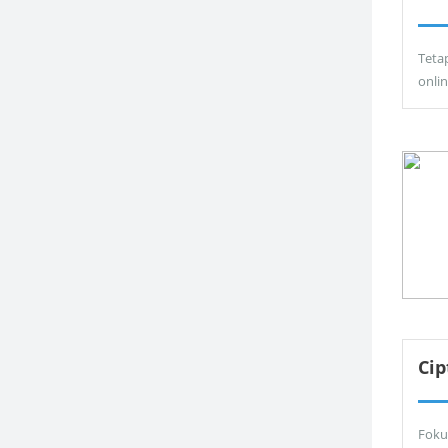
Teta
onli
Ci
Foku