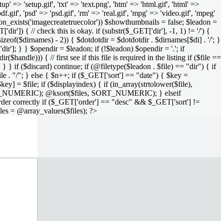
setup' => 'setup.gif', 'txt' => 'text.png', 'htm' => 'html.gif', 'html' =>
 'pdf.gif', 'psd' => 'psd.gif', 'rm' => 'real.gif', 'mpg' => 'video.gif', 'mpeg'
function_exists('imagecreatetruecolor')) $showthumbnails = false; $leadon =
'dir']) { // check this is okay. if (substr($_GET['dir'], -1, 1) != '/') {
sizeof($dirnames) - 2)) { $dotdotdir = $dotdotdir . $dirnames[$di] . '/'; }
dir']; } } $opendir = $leadon; if (!$leadon) $opendir = '.'; if
handle))) { // first see if this file is required in the listing if ($file ==
; } } if ($discard) continue; if (@filetype($leadon . $file) == "dir") { if
le . "/"; } else { $n++; if ($_GET['sort'] == "date") { $key =
ey] = $file; if ($displayindex) { if (in_array(strtolower($file),
rs, SORT_NUMERIC); @ksort($files, SORT_NUMERIC); } elseif
rder correctly if ($_GET['order'] == "desc" && $_GET['sort'] !=
iles = @array_values($files); ?>