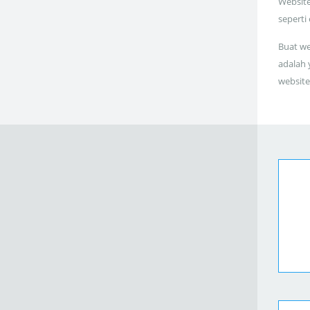
Website
seperti
Buat we
adalah 
website