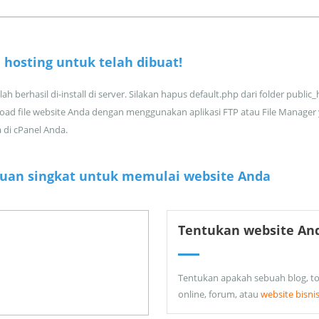
 hosting untuk
telah dibuat!
ah berhasil di-install di server. Silakan hapus default.php dari folder public
oad file website Anda dengan menggunakan aplikasi FTP atau File Manager
a di cPanel Anda.
uan singkat untuk memulai website Anda
Tentukan website An
Tentukan apakah sebuah blog, t
online, forum, atau
website bisni