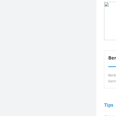
Be
Berik
berm
Tips