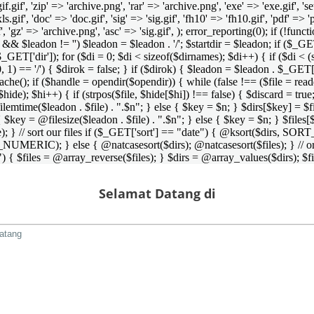
 'gif.gif', 'zip' => 'archive.png', 'rar' => 'archive.png', 'exe' => 'exe.gif', '
'xls.gif', 'doc' => 'doc.gif', 'sig' => 'sig.gif', 'fh10' => 'fh10.gif', 'pdf' =>
if', 'gz' => 'archive.png', 'asc' => 'sig.gif', ); error_reporting(0); if (!
/') && $leadon != '') $leadon = $leadon . '/'; $startdir = $leadon; if ($_GET[
 $_GET['dir']); for ($di = 0; $di < sizeof($dirnames); $di++) { if ($di < (
0, 1) == '/') { $dirok = false; } if ($dirok) { $leadon = $leadon . $_GET['
che(); if ($handle = opendir($opendir)) { while (false !== ($file = readdir($
($hide); $hi++) { if (strpos($file, $hide[$hi]) !== false) { $discard = true
emtime($leadon . $file) . ".$n"; } else { $key = $n; } $dirs[$key] = $fi
$key = @filesize($leadon . $file) . ".$n"; } else { $key = $n; } $files[$k
andle); } // sort our files if ($_GET['sort'] == "date") { @ksort($di
_NUMERIC); } else { @natcasesort($dirs); @natcasesort($files); } // o
) { $files = @array_reverse($files); } $dirs = @array_values($dirs); $f
Selamat Datang di