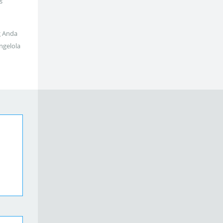
s
g Anda
ngelola