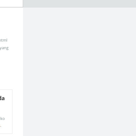
_html
 yang
da
oko
s
.