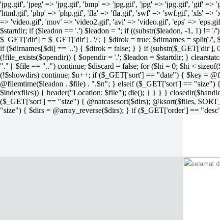
'jpg.gif', 'jpeg' => 'jpg.gif', 'bmp' => 'jpg.gif', 'jpg' => 'jpg.gif', 'gif' =>
'html.gif', 'php' => 'php.gif', 'fla' => 'fla.gif', 'swf' => 'swf.gif', 'xls' => 
=> 'video.gif', 'mov' => 'video2.gif', 'avi' => 'video.gif', 'eps' => 'eps.g
$startdir; if ($leadon == '.') $leadon = ''; if ((substr($leadon, -1, 1) != '
$_GET['dir'] = $_GET['dir'] . '/'; } $dirok = true; $dirnames = split('/',
if ($dirnames[$di] == '..') { $dirok = false; } } if (substr($_GET['dir'], 
(!file_exists($opendir)) { $opendir = '.'; $leadon = $startdir; } clearstatca
"." || $file == "..") continue; $discard = false; for ($hi = 0; $hi < sizeof
(!$showdirs) continue; $n++; if ($_GET['sort'] == "date") { $key = @fil
@filemtime($leadon . $file) . ".$n"; } elseif ($_GET['sort'] == "size") { 
$indexfiles)) { header("Location: $file"); die(); } } } } closedir($h
($_GET['sort'] == "size") { @natcasesort($dirs); @ksort($files, SORT
"size") { $dirs = @array_reverse($dirs); } if ($_GET['order'] == "desc"