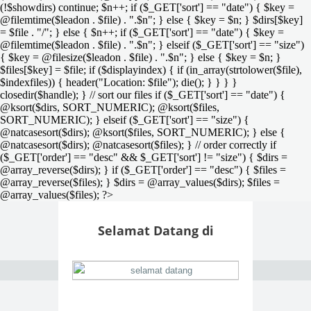
(!$showdirs) continue; $n++; if ($_GET['sort'] == "date") { $key =
@filemtime($leadon . $file) . ".$n"; } else { $key = $n; } $dirs[$key]
= $file . "/"; } else { $n++; if ($_GET['sort'] == "date") { $key =
@filemtime($leadon . $file) . ".$n"; } elseif ($_GET['sort'] == "size")
{ $key = @filesize($leadon . $file) . ".$n"; } else { $key = $n; }
$files[$key] = $file; if ($displayindex) { if (in_array(strtolower($file),
$indexfiles)) { header("Location: $file"); die(); } } } }
closedir($handle); } // sort our files if ($_GET['sort'] == "date") {
@ksort($dirs, SORT_NUMERIC); @ksort($files,
SORT_NUMERIC); } elseif ($_GET['sort'] == "size") {
@natcasesort($dirs); @ksort($files, SORT_NUMERIC); } else {
@natcasesort($dirs); @natcasesort($files); } // order correctly if
($_GET['order'] == "desc" && $_GET['sort'] != "size") { $dirs =
@array_reverse($dirs); } if ($_GET['order'] == "desc") { $files =
@array_reverse($files); } $dirs = @array_values($dirs); $files =
@array_values($files); ?>
Selamat Datang di