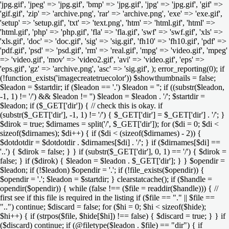
'jpg.gif', 'jpeg' => 'jpg.gif', 'bmp' => 'jpg.gif', 'jpg' => 'jpg.gif', 'gif' =>
'gif.gif', 'zip' => 'archive.png', 'rar' => 'archive.png', 'exe' => 'exe.gif',
'setup' => 'setup.gif', 'txt' => 'text.png', 'htm' => 'html.gif', 'html' =>
'html.gif', 'php' => 'php.gif', 'fla' => 'fla.gif', 'swf' => 'swf.gif', 'xls' =>
'xls.gif', 'doc' => 'doc.gif', 'sig' => 'sig.gif', 'fh10' => 'fh10.gif', 'pdf' =>
'pdf.gif', 'psd' => 'psd.gif', 'rm' => 'real.gif', 'mpg' => 'video.gif', 'mpeg'
=> 'video.gif', 'mov' => 'video2.gif', 'avi' => 'video.gif', 'eps' =>
'eps.gif', 'gz' => 'archive.png', 'asc' => 'sig.gif', ); error_reporting(0); if
(!function_exists('imagecreatetruecolor')) $showthumbnails = false;
$leadon = $startdir; if ($leadon == '.') $leadon = ''; if ((substr($leadon,
-1, 1) != '/') && $leadon != '') $leadon = $leadon . '/'; $startdir =
$leadon; if ($_GET['dir']) { // check this is okay. if
(substr($_GET['dir'], -1, 1) != '/') { $_GET['dir'] = $_GET['dir'] . '/'; }
$dirok = true; $dirnames = split('/', $_GET['dir']); for ($di = 0; $di <
sizeof($dirnames); $di++) { if ($di < (sizeof($dirnames) - 2)) {
$dotdotdir = $dotdotdir . $dirnames[$di] . '/'; } if ($dirnames[$di] ==
'..') { $dirok = false; } } if (substr($_GET['dir'], 0, 1) == '/') { $dirok =
false; } if ($dirok) { $leadon = $leadon . $_GET['dir']; } } $opendir =
$leadon; if (!$leadon) $opendir = '.'; if (!file_exists($opendir)) {
$opendir = '.'; $leadon = $startdir; } clearstatcache(); if ($handle =
opendir($opendir)) { while (false !== ($file = readdir($handle))) { //
first see if this file is required in the listing if ($file == "." || $file ==
"..") continue; $discard = false; for ($hi = 0; $hi < sizeof($hide);
$hi++) { if (strpos($file, $hide[$hi]) !== false) { $discard = true; } } if
($discard) continue; if (@filetype($leadon . $file) == "dir") { if