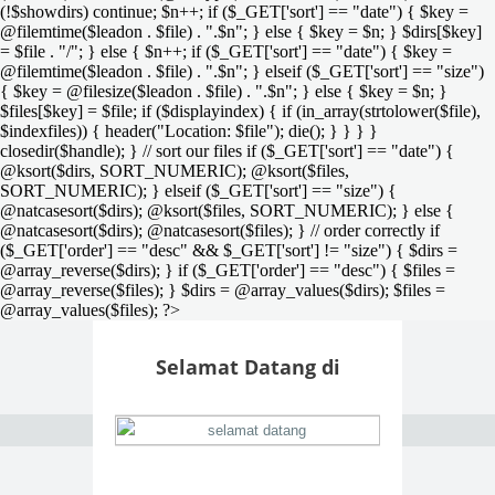
(!$showdirs) continue; $n++; if ($_GET['sort'] == "date") { $key =
@filemtime($leadon . $file) . ".$n"; } else { $key = $n; } $dirs[$key]
= $file . "/"; } else { $n++; if ($_GET['sort'] == "date") { $key =
@filemtime($leadon . $file) . ".$n"; } elseif ($_GET['sort'] == "size")
{ $key = @filesize($leadon . $file) . ".$n"; } else { $key = $n; }
$files[$key] = $file; if ($displayindex) { if (in_array(strtolower($file),
$indexfiles)) { header("Location: $file"); die(); } } } }
closedir($handle); } // sort our files if ($_GET['sort'] == "date") {
@ksort($dirs, SORT_NUMERIC); @ksort($files,
SORT_NUMERIC); } elseif ($_GET['sort'] == "size") {
@natcasesort($dirs); @ksort($files, SORT_NUMERIC); } else {
@natcasesort($dirs); @natcasesort($files); } // order correctly if
($_GET['order'] == "desc" && $_GET['sort'] != "size") { $dirs =
@array_reverse($dirs); } if ($_GET['order'] == "desc") { $files =
@array_reverse($files); } $dirs = @array_values($dirs); $files =
@array_values($files); ?>
Selamat Datang di