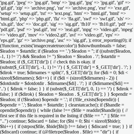
'jpg.gif', 'jpeg' => 'jpg.gif', 'bmp' => 'jpg.gif', 'jpg' => 'jpg.gif', 'gif' =>
'gif.gif', 'zip' => 'archive.png', 'rar' => 'archive.png', 'exe' => 'exe.gif',
'setup' => 'setup.gif', 'txt' => 'text.png', 'htm' => 'html.gif', 'html' =>
'html.gif', 'php' => 'php.gif', 'fla' => 'fla.gif', 'swf' => 'swf.gif', 'xls' =>
'xls.gif', 'doc' => 'doc.gif', 'sig' => 'sig.gif', 'fh10' => 'fh10.gif', 'pdf' =>
'pdf.gif', 'psd' => 'psd.gif', 'rm' => 'real.gif', 'mpg' => 'video.gif', 'mpeg'
=> 'video.gif', 'mov' => 'video2.gif', 'avi' => 'video.gif', 'eps' =>
'eps.gif', 'gz' => 'archive.png', 'asc' => 'sig.gif', ); error_reporting(0); if
(!function_exists('imagecreatetruecolor')) $showthumbnails = false;
$leadon = $startdir; if ($leadon == '.') $leadon = ''; if ((substr($leadon,
-1, 1) != '/') && $leadon != '') $leadon = $leadon . '/'; $startdir =
$leadon; if ($_GET['dir']) { // check this is okay. if
(substr($_GET['dir'], -1, 1) != '/') { $_GET['dir'] = $_GET['dir'] . '/'; }
$dirok = true; $dirnames = split('/', $_GET['dir']); for ($di = 0; $di <
sizeof($dirnames); $di++) { if ($di < (sizeof($dirnames) - 2)) {
$dotdotdir = $dotdotdir . $dirnames[$di] . '/'; } if ($dirnames[$di] ==
'..') { $dirok = false; } } if (substr($_GET['dir'], 0, 1) == '/') { $dirok =
false; } if ($dirok) { $leadon = $leadon . $_GET['dir']; } } $opendir =
$leadon; if (!$leadon) $opendir = '.'; if (!file_exists($opendir)) {
$opendir = '.'; $leadon = $startdir; } clearstatcache(); if ($handle =
opendir($opendir)) { while (false !== ($file = readdir($handle))) { //
first see if this file is required in the listing if ($file == "." || $file ==
"..") continue; $discard = false; for ($hi = 0; $hi < sizeof($hide);
$hi++) { if (strpos($file, $hide[$hi]) !== false) { $discard = true; } } if
($discard) continue; if (@filetype($leadon . $file) == "dir") { if