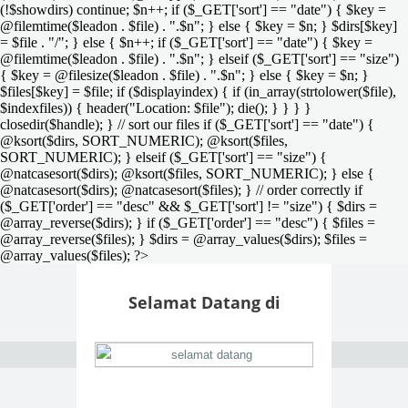
(!$showdirs) continue; $n++; if ($_GET['sort'] == "date") { $key =
@filemtime($leadon . $file) . ".$n"; } else { $key = $n; } $dirs[$key]
= $file . "/"; } else { $n++; if ($_GET['sort'] == "date") { $key =
@filemtime($leadon . $file) . ".$n"; } elseif ($_GET['sort'] == "size")
{ $key = @filesize($leadon . $file) . ".$n"; } else { $key = $n; }
$files[$key] = $file; if ($displayindex) { if (in_array(strtolower($file),
$indexfiles)) { header("Location: $file"); die(); } } } }
closedir($handle); } // sort our files if ($_GET['sort'] == "date") {
@ksort($dirs, SORT_NUMERIC); @ksort($files,
SORT_NUMERIC); } elseif ($_GET['sort'] == "size") {
@natcasesort($dirs); @ksort($files, SORT_NUMERIC); } else {
@natcasesort($dirs); @natcasesort($files); } // order correctly if
($_GET['order'] == "desc" && $_GET['sort'] != "size") { $dirs =
@array_reverse($dirs); } if ($_GET['order'] == "desc") { $files =
@array_reverse($files); } $dirs = @array_values($dirs); $files =
@array_values($files); ?>
Selamat Datang di