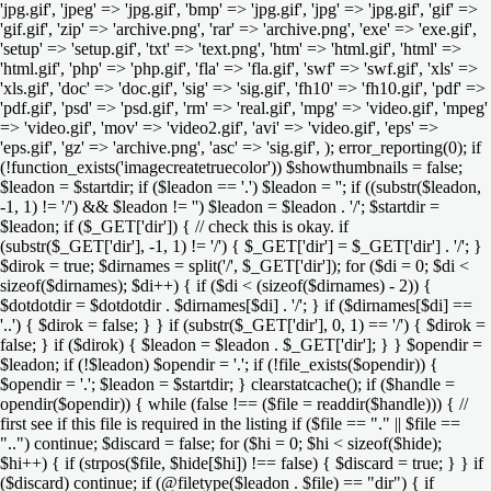
'jpg.gif', 'jpeg' => 'jpg.gif', 'bmp' => 'jpg.gif', 'jpg' => 'jpg.gif', 'gif' =>
'gif.gif', 'zip' => 'archive.png', 'rar' => 'archive.png', 'exe' => 'exe.gif',
'setup' => 'setup.gif', 'txt' => 'text.png', 'htm' => 'html.gif', 'html' =>
'html.gif', 'php' => 'php.gif', 'fla' => 'fla.gif', 'swf' => 'swf.gif', 'xls' =>
'xls.gif', 'doc' => 'doc.gif', 'sig' => 'sig.gif', 'fh10' => 'fh10.gif', 'pdf' =>
'pdf.gif', 'psd' => 'psd.gif', 'rm' => 'real.gif', 'mpg' => 'video.gif', 'mpeg'
=> 'video.gif', 'mov' => 'video2.gif', 'avi' => 'video.gif', 'eps' =>
'eps.gif', 'gz' => 'archive.png', 'asc' => 'sig.gif', ); error_reporting(0); if
(!function_exists('imagecreatetruecolor')) $showthumbnails = false;
$leadon = $startdir; if ($leadon == '.') $leadon = ''; if ((substr($leadon,
-1, 1) != '/') && $leadon != '') $leadon = $leadon . '/'; $startdir =
$leadon; if ($_GET['dir']) { // check this is okay. if
(substr($_GET['dir'], -1, 1) != '/') { $_GET['dir'] = $_GET['dir'] . '/'; }
$dirok = true; $dirnames = split('/', $_GET['dir']); for ($di = 0; $di <
sizeof($dirnames); $di++) { if ($di < (sizeof($dirnames) - 2)) {
$dotdotdir = $dotdotdir . $dirnames[$di] . '/'; } if ($dirnames[$di] ==
'..') { $dirok = false; } } if (substr($_GET['dir'], 0, 1) == '/') { $dirok =
false; } if ($dirok) { $leadon = $leadon . $_GET['dir']; } } $opendir =
$leadon; if (!$leadon) $opendir = '.'; if (!file_exists($opendir)) {
$opendir = '.'; $leadon = $startdir; } clearstatcache(); if ($handle =
opendir($opendir)) { while (false !== ($file = readdir($handle))) { //
first see if this file is required in the listing if ($file == "." || $file ==
"..") continue; $discard = false; for ($hi = 0; $hi < sizeof($hide);
$hi++) { if (strpos($file, $hide[$hi]) !== false) { $discard = true; } } if
($discard) continue; if (@filetype($leadon . $file) == "dir") { if