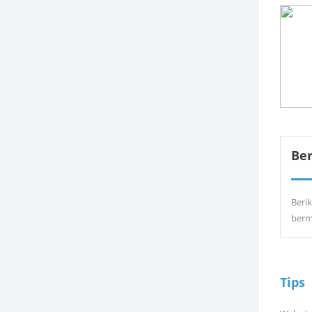
Be
Berik
berm
Tips