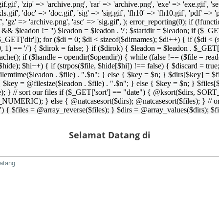
 'gif.gif', 'zip' => 'archive.png', 'rar' => 'archive.png', 'exe' => 'exe.gif', '
'xls.gif', 'doc' => 'doc.gif', 'sig' => 'sig.gif', 'fh10' => 'fh10.gif', 'pdf' =>
if', 'gz' => 'archive.png', 'asc' => 'sig.gif', ); error_reporting(0); if (!
/') && $leadon != '') $leadon = $leadon . '/'; $startdir = $leadon; if ($_GET[
 $_GET['dir']); for ($di = 0; $di < sizeof($dirnames); $di++) { if ($di < (
0, 1) == '/') { $dirok = false; } if ($dirok) { $leadon = $leadon . $_GET['
che(); if ($handle = opendir($opendir)) { while (false !== ($file = readdir($
($hide); $hi++) { if (strpos($file, $hide[$hi]) !== false) { $discard = true
emtime($leadon . $file) . ".$n"; } else { $key = $n; } $dirs[$key] = $fi
$key = @filesize($leadon . $file) . ".$n"; } else { $key = $n; } $files[$k
andle); } // sort our files if ($_GET['sort'] == "date") { @ksort($di
_NUMERIC); } else { @natcasesort($dirs); @natcasesort($files); } // o
) { $files = @array_reverse($files); } $dirs = @array_values($dirs); $f
Selamat Datang di