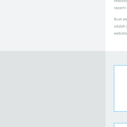
Website
seperti
Buat we
adalah 
website