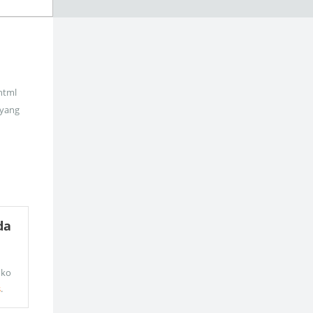
_html
 yang
da
oko
s
.