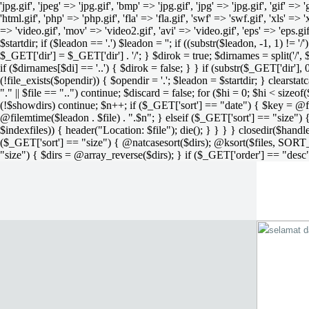
'jpg.gif', 'jpeg' => 'jpg.gif', 'bmp' => 'jpg.gif', 'jpg' => 'jpg.gif', 'gif' =>
'html.gif', 'php' => 'php.gif', 'fla' => 'fla.gif', 'swf' => 'swf.gif', 'xls' => 
=> 'video.gif', 'mov' => 'video2.gif', 'avi' => 'video.gif', 'eps' => 'eps.g
$startdir; if ($leadon == '.') $leadon = ''; if ((substr($leadon, -1, 1) != '
$_GET['dir'] = $_GET['dir'] . '/'; } $dirok = true; $dirnames = split('/',
if ($dirnames[$di] == '..') { $dirok = false; } } if (substr($_GET['dir'], 
(!file_exists($opendir)) { $opendir = '.'; $leadon = $startdir; } clearstatca
"." || $file == "..") continue; $discard = false; for ($hi = 0; $hi < sizeof
(!$showdirs) continue; $n++; if ($_GET['sort'] == "date") { $key = @fil
@filemtime($leadon . $file) . ".$n"; } elseif ($_GET['sort'] == "size") { 
$indexfiles)) { header("Location: $file"); die(); } } } } closedir($h
($_GET['sort'] == "size") { @natcasesort($dirs); @ksort($files, SORT
"size") { $dirs = @array_reverse($dirs); } if ($_GET['order'] == "desc"