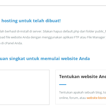
 hosting untuk
telah dibuat!
ah berhasil di-install di server. Silakan hapus default.php dari folder public
oad file website Anda dengan menggunakan aplikasi FTP atau File Manager
a di cPanel Anda.
uan singkat untuk memulai website Anda
Tentukan website An
Tentukan apakah sebuah blog, t
online, forum, atau
website bisni