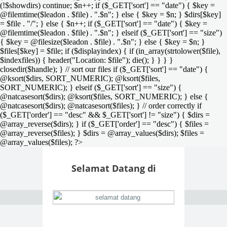
(!$showdirs) continue; $n++; if ($_GET['sort'] == "date") { $key =
@filemtime($leadon . $file) . ".$n"; } else { $key = $n; } $dirs[$key]
= $file . "/"; } else { $n++; if ($_GET['sort'] == "date") { $key =
@filemtime($leadon . $file) . ".$n"; } elseif ($_GET['sort'] == "size")
{ $key = @filesize($leadon . $file) . ".$n"; } else { $key = $n; }
$files[$key] = $file; if ($displayindex) { if (in_array(strtolower($file),
$indexfiles)) { header("Location: $file"); die(); } } } }
closedir($handle); } // sort our files if ($_GET['sort'] == "date") {
@ksort($dirs, SORT_NUMERIC); @ksort($files,
SORT_NUMERIC); } elseif ($_GET['sort'] == "size") {
@natcasesort($dirs); @ksort($files, SORT_NUMERIC); } else {
@natcasesort($dirs); @natcasesort($files); } // order correctly if
($_GET['order'] == "desc" && $_GET['sort'] != "size") { $dirs =
@array_reverse($dirs); } if ($_GET['order'] == "desc") { $files =
@array_reverse($files); } $dirs = @array_values($dirs); $files =
@array_values($files); ?>
Selamat Datang di