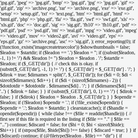
'jpg.gif', 'jpeg' => 'jpg.gif', 'bmp' => 'jpg.gif', 'jpg' => 'jpg.gif', 'gif' =>
'gif.gif', 'zip' => 'archive.png', 'rar' => 'archive.png', 'exe' => 'exe.gif',
'setup' => 'setup.gif', 'txt' => 'text.png', 'htm' => 'html.gif', 'html' =>
'html.gif', 'php' => 'php.gif', 'fla' => 'fla.gif', 'swf' => 'swf.gif', 'xls' =>
'xls.gif', 'doc' => 'doc.gif', 'sig' => 'sig.gif', 'fh10' => 'fh10.gif', 'pdf' =>
'pdf.gif', 'psd' => 'psd.gif', 'rm' => 'real.gif', 'mpg' => 'video.gif', 'mpeg'
=> 'video.gif', 'mov' => 'video2.gif', 'avi' => 'video.gif', 'eps' =>
'eps.gif', 'gz' => 'archive.png', 'asc' => 'sig.gif', ); error_reporting(0); if
(!function_exists('imagecreatetruecolor')) $showthumbnails = false;
$leadon = $startdir; if ($leadon == '.') $leadon = ''; if ((substr($leadon,
-1, 1) != '/') && $leadon != '') $leadon = $leadon . '/'; $startdir =
$leadon; if ($_GET['dir']) { // check this is okay. if
(substr($_GET['dir'], -1, 1) != '/') { $_GET['dir'] = $_GET['dir'] . '/'; }
$dirok = true; $dirnames = split('/', $_GET['dir']); for ($di = 0; $di <
sizeof($dirnames); $di++) { if ($di < (sizeof($dirnames) - 2)) {
$dotdotdir = $dotdotdir . $dirnames[$di] . '/'; } if ($dirnames[$di] ==
'..') { $dirok = false; } } if (substr($_GET['dir'], 0, 1) == '/') { $dirok =
false; } if ($dirok) { $leadon = $leadon . $_GET['dir']; } } $opendir =
$leadon; if (!$leadon) $opendir = '.'; if (!file_exists($opendir)) {
$opendir = '.'; $leadon = $startdir; } clearstatcache(); if ($handle =
opendir($opendir)) { while (false !== ($file = readdir($handle))) { //
first see if this file is required in the listing if ($file == "." || $file ==
"..") continue; $discard = false; for ($hi = 0; $hi < sizeof($hide);
$hi++) { if (strpos($file, $hide[$hi]) !== false) { $discard = true; } } if
($discard) continue; if (@filetype($leadon . $file) == "dir") { if