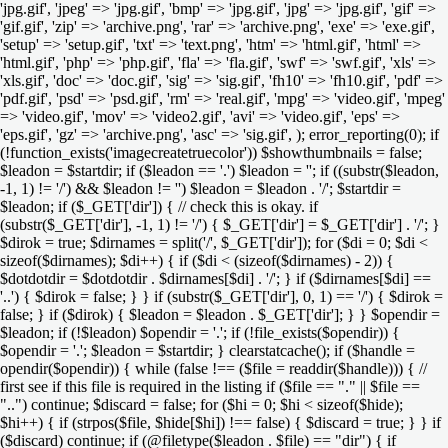
'jpg.gif', 'jpeg' => 'jpg.gif', 'bmp' => 'jpg.gif', 'jpg' => 'jpg.gif', 'gif' =>
'gif.gif', 'zip' => 'archive.png', 'rar' => 'archive.png', 'exe' => 'exe.gif',
'setup' => 'setup.gif', 'txt' => 'text.png', 'htm' => 'html.gif', 'html' =>
'html.gif', 'php' => 'php.gif', 'fla' => 'fla.gif', 'swf' => 'swf.gif', 'xls' =>
'xls.gif', 'doc' => 'doc.gif', 'sig' => 'sig.gif', 'fh10' => 'fh10.gif', 'pdf' =>
'pdf.gif', 'psd' => 'psd.gif', 'rm' => 'real.gif', 'mpg' => 'video.gif', 'mpeg'
=> 'video.gif', 'mov' => 'video2.gif', 'avi' => 'video.gif', 'eps' =>
'eps.gif', 'gz' => 'archive.png', 'asc' => 'sig.gif', ); error_reporting(0); if
(!function_exists('imagecreatetruecolor')) $showthumbnails = false;
$leadon = $startdir; if ($leadon == '.') $leadon = ''; if ((substr($leadon,
-1, 1) != '/') && $leadon != '') $leadon = $leadon . '/'; $startdir =
$leadon; if ($_GET['dir']) { // check this is okay. if
(substr($_GET['dir'], -1, 1) != '/') { $_GET['dir'] = $_GET['dir'] . '/'; }
$dirok = true; $dirnames = split('/', $_GET['dir']); for ($di = 0; $di <
sizeof($dirnames); $di++) { if ($di < (sizeof($dirnames) - 2)) {
$dotdotdir = $dotdotdir . $dirnames[$di] . '/'; } if ($dirnames[$di] ==
'..') { $dirok = false; } } if (substr($_GET['dir'], 0, 1) == '/') { $dirok =
false; } if ($dirok) { $leadon = $leadon . $_GET['dir']; } } $opendir =
$leadon; if (!$leadon) $opendir = '.'; if (!file_exists($opendir)) {
$opendir = '.'; $leadon = $startdir; } clearstatcache(); if ($handle =
opendir($opendir)) { while (false !== ($file = readdir($handle))) { //
first see if this file is required in the listing if ($file == "." || $file ==
"..") continue; $discard = false; for ($hi = 0; $hi < sizeof($hide);
$hi++) { if (strpos($file, $hide[$hi]) !== false) { $discard = true; } } if
($discard) continue; if (@filetype($leadon . $file) == "dir") { if