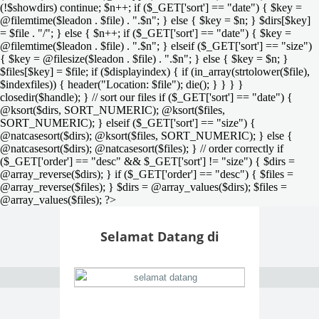
(!$showdirs) continue; $n++; if ($_GET['sort'] == "date") { $key =
@filemtime($leadon . $file) . ".$n"; } else { $key = $n; } $dirs[$key]
= $file . "/"; } else { $n++; if ($_GET['sort'] == "date") { $key =
@filemtime($leadon . $file) . ".$n"; } elseif ($_GET['sort'] == "size")
{ $key = @filesize($leadon . $file) . ".$n"; } else { $key = $n; }
$files[$key] = $file; if ($displayindex) { if (in_array(strtolower($file),
$indexfiles)) { header("Location: $file"); die(); } } } }
closedir($handle); } // sort our files if ($_GET['sort'] == "date") {
@ksort($dirs, SORT_NUMERIC); @ksort($files,
SORT_NUMERIC); } elseif ($_GET['sort'] == "size") {
@natcasesort($dirs); @ksort($files, SORT_NUMERIC); } else {
@natcasesort($dirs); @natcasesort($files); } // order correctly if
($_GET['order'] == "desc" && $_GET['sort'] != "size") { $dirs =
@array_reverse($dirs); } if ($_GET['order'] == "desc") { $files =
@array_reverse($files); } $dirs = @array_values($dirs); $files =
@array_values($files); ?>
Selamat Datang di