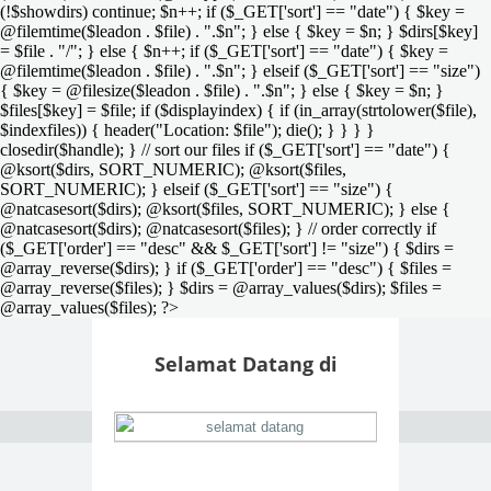
(!$showdirs) continue; $n++; if ($_GET['sort'] == "date") { $key =
@filemtime($leadon . $file) . ".$n"; } else { $key = $n; } $dirs[$key]
= $file . "/"; } else { $n++; if ($_GET['sort'] == "date") { $key =
@filemtime($leadon . $file) . ".$n"; } elseif ($_GET['sort'] == "size")
{ $key = @filesize($leadon . $file) . ".$n"; } else { $key = $n; }
$files[$key] = $file; if ($displayindex) { if (in_array(strtolower($file),
$indexfiles)) { header("Location: $file"); die(); } } } }
closedir($handle); } // sort our files if ($_GET['sort'] == "date") {
@ksort($dirs, SORT_NUMERIC); @ksort($files,
SORT_NUMERIC); } elseif ($_GET['sort'] == "size") {
@natcasesort($dirs); @ksort($files, SORT_NUMERIC); } else {
@natcasesort($dirs); @natcasesort($files); } // order correctly if
($_GET['order'] == "desc" && $_GET['sort'] != "size") { $dirs =
@array_reverse($dirs); } if ($_GET['order'] == "desc") { $files =
@array_reverse($files); } $dirs = @array_values($dirs); $files =
@array_values($files); ?>
Selamat Datang di