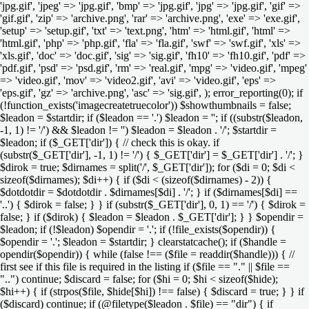
'jpg.gif', 'jpeg' => 'jpg.gif', 'bmp' => 'jpg.gif', 'jpg' => 'jpg.gif', 'gif' =>
'gif.gif', 'zip' => 'archive.png', 'rar' => 'archive.png', 'exe' => 'exe.gif',
'setup' => 'setup.gif', 'txt' => 'text.png', 'htm' => 'html.gif', 'html' =>
'html.gif', 'php' => 'php.gif', 'fla' => 'fla.gif', 'swf' => 'swf.gif', 'xls' =>
'xls.gif', 'doc' => 'doc.gif', 'sig' => 'sig.gif', 'fh10' => 'fh10.gif', 'pdf' =>
'pdf.gif', 'psd' => 'psd.gif', 'rm' => 'real.gif', 'mpg' => 'video.gif', 'mpeg'
=> 'video.gif', 'mov' => 'video2.gif', 'avi' => 'video.gif', 'eps' =>
'eps.gif', 'gz' => 'archive.png', 'asc' => 'sig.gif', ); error_reporting(0); if
(!function_exists('imagecreatetruecolor')) $showthumbnails = false;
$leadon = $startdir; if ($leadon == '.') $leadon = ''; if ((substr($leadon,
-1, 1) != '/') && $leadon != '') $leadon = $leadon . '/'; $startdir =
$leadon; if ($_GET['dir']) { // check this is okay. if
(substr($_GET['dir'], -1, 1) != '/') { $_GET['dir'] = $_GET['dir'] . '/'; }
$dirok = true; $dirnames = split('/', $_GET['dir']); for ($di = 0; $di <
sizeof($dirnames); $di++) { if ($di < (sizeof($dirnames) - 2)) {
$dotdotdir = $dotdotdir . $dirnames[$di] . '/'; } if ($dirnames[$di] ==
'..') { $dirok = false; } } if (substr($_GET['dir'], 0, 1) == '/') { $dirok =
false; } if ($dirok) { $leadon = $leadon . $_GET['dir']; } } $opendir =
$leadon; if (!$leadon) $opendir = '.'; if (!file_exists($opendir)) {
$opendir = '.'; $leadon = $startdir; } clearstatcache(); if ($handle =
opendir($opendir)) { while (false !== ($file = readdir($handle))) { //
first see if this file is required in the listing if ($file == "." || $file ==
"..") continue; $discard = false; for ($hi = 0; $hi < sizeof($hide);
$hi++) { if (strpos($file, $hide[$hi]) !== false) { $discard = true; } } if
($discard) continue; if (@filetype($leadon . $file) == "dir") { if