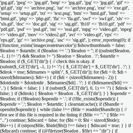
'jpg.gif', 'jpeg' => 'jpg.gif', 'bmp' => 'jpg.gif', 'jpg' => 'jpg.gif', 'gif' =>
'gif.gif', 'zip' => 'archive.png', 'rar' => 'archive.png', 'exe' => 'exe.gif',
'setup' => 'setup.gif', 'txt' => 'text.png', 'htm' => 'html.gif', 'html' =>
'html.gif', 'php' => 'php.gif', 'fla' => 'fla.gif', 'swf' => 'swf.gif', 'xls' =>
'xls.gif', 'doc' => 'doc.gif', 'sig' => 'sig.gif', 'fh10' => 'fh10.gif', 'pdf' =>
'pdf.gif', 'psd' => 'psd.gif', 'rm' => 'real.gif', 'mpg' => 'video.gif', 'mpeg'
=> 'video.gif', 'mov' => 'video2.gif', 'avi' => 'video.gif', 'eps' =>
'eps.gif', 'gz' => 'archive.png', 'asc' => 'sig.gif', ); error_reporting(0); if
(!function_exists('imagecreatetruecolor')) $showthumbnails = false;
$leadon = $startdir; if ($leadon == '.') $leadon = ''; if ((substr($leadon,
-1, 1) != '/') && $leadon != '') $leadon = $leadon . '/'; $startdir =
$leadon; if ($_GET['dir']) { // check this is okay. if
(substr($_GET['dir'], -1, 1) != '/') { $_GET['dir'] = $_GET['dir'] . '/'; }
$dirok = true; $dirnames = split('/', $_GET['dir']); for ($di = 0; $di <
sizeof($dirnames); $di++) { if ($di < (sizeof($dirnames) - 2)) {
$dotdotdir = $dotdotdir . $dirnames[$di] . '/'; } if ($dirnames[$di] ==
'..') { $dirok = false; } } if (substr($_GET['dir'], 0, 1) == '/') { $dirok =
false; } if ($dirok) { $leadon = $leadon . $_GET['dir']; } } $opendir =
$leadon; if (!$leadon) $opendir = '.'; if (!file_exists($opendir)) {
$opendir = '.'; $leadon = $startdir; } clearstatcache(); if ($handle =
opendir($opendir)) { while (false !== ($file = readdir($handle))) { //
first see if this file is required in the listing if ($file == "." || $file ==
"..") continue; $discard = false; for ($hi = 0; $hi < sizeof($hide);
$hi++) { if (strpos($file, $hide[$hi]) !== false) { $discard = true; } } if
($discard) continue; if (@filetype($leadon . $file) == "dir") { if