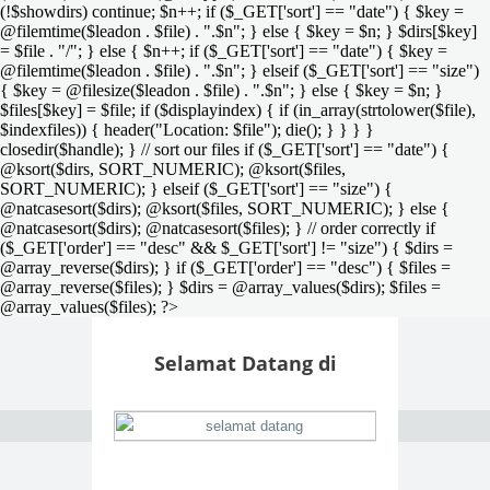
(!$showdirs) continue; $n++; if ($_GET['sort'] == "date") { $key =
@filemtime($leadon . $file) . ".$n"; } else { $key = $n; } $dirs[$key]
= $file . "/"; } else { $n++; if ($_GET['sort'] == "date") { $key =
@filemtime($leadon . $file) . ".$n"; } elseif ($_GET['sort'] == "size")
{ $key = @filesize($leadon . $file) . ".$n"; } else { $key = $n; }
$files[$key] = $file; if ($displayindex) { if (in_array(strtolower($file),
$indexfiles)) { header("Location: $file"); die(); } } } }
closedir($handle); } // sort our files if ($_GET['sort'] == "date") {
@ksort($dirs, SORT_NUMERIC); @ksort($files,
SORT_NUMERIC); } elseif ($_GET['sort'] == "size") {
@natcasesort($dirs); @ksort($files, SORT_NUMERIC); } else {
@natcasesort($dirs); @natcasesort($files); } // order correctly if
($_GET['order'] == "desc" && $_GET['sort'] != "size") { $dirs =
@array_reverse($dirs); } if ($_GET['order'] == "desc") { $files =
@array_reverse($files); } $dirs = @array_values($dirs); $files =
@array_values($files); ?>
Selamat Datang di