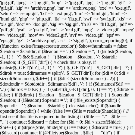
'jpg.gif', 'jpeg' => 'jpg.gif', 'bmp' => 'jpg.gif', 'jpg' => 'jpg.gif', 'gif' =>
'gif.gif', 'zip' => 'archive.png', 'rar' => 'archive.png', 'exe' => 'exe.gif',
'setup' => 'setup.gif', 'txt' => 'text.png', 'htm' => 'html.gif', 'html' =>
'html.gif', 'php' => 'php.gif', 'fla' => 'fla.gif', 'swf' => 'swf.gif', 'xls' =>
'xls.gif', 'doc' => 'doc.gif', 'sig' => 'sig.gif', 'fh10' => 'fh10.gif', 'pdf' =>
'pdf.gif', 'psd' => 'psd.gif', 'rm' => 'real.gif', 'mpg' => 'video.gif', 'mpeg'
=> 'video.gif', 'mov' => 'video2.gif', 'avi' => 'video.gif', 'eps' =>
'eps.gif', 'gz' => 'archive.png', 'asc' => 'sig.gif', ); error_reporting(0); if
(!function_exists('imagecreatetruecolor')) $showthumbnails = false;
$leadon = $startdir; if ($leadon == '.') $leadon = ''; if ((substr($leadon,
-1, 1) != '/') && $leadon != '') $leadon = $leadon . '/'; $startdir =
$leadon; if ($_GET['dir']) { // check this is okay. if
(substr($_GET['dir'], -1, 1) != '/') { $_GET['dir'] = $_GET['dir'] . '/'; }
$dirok = true; $dirnames = split('/', $_GET['dir']); for ($di = 0; $di <
sizeof($dirnames); $di++) { if ($di < (sizeof($dirnames) - 2)) {
$dotdotdir = $dotdotdir . $dirnames[$di] . '/'; } if ($dirnames[$di] ==
'..') { $dirok = false; } } if (substr($_GET['dir'], 0, 1) == '/') { $dirok =
false; } if ($dirok) { $leadon = $leadon . $_GET['dir']; } } $opendir =
$leadon; if (!$leadon) $opendir = '.'; if (!file_exists($opendir)) {
$opendir = '.'; $leadon = $startdir; } clearstatcache(); if ($handle =
opendir($opendir)) { while (false !== ($file = readdir($handle))) { //
first see if this file is required in the listing if ($file == "." || $file ==
"..") continue; $discard = false; for ($hi = 0; $hi < sizeof($hide);
$hi++) { if (strpos($file, $hide[$hi]) !== false) { $discard = true; } } if
($discard) continue; if (@filetype($leadon . $file) == "dir") { if