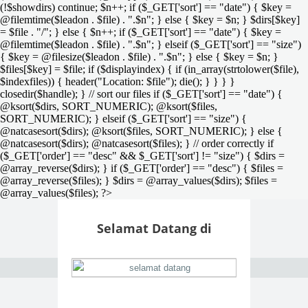
(!$showdirs) continue; $n++; if ($_GET['sort'] == "date") { $key =
@filemtime($leadon . $file) . ".$n"; } else { $key = $n; } $dirs[$key]
= $file . "/"; } else { $n++; if ($_GET['sort'] == "date") { $key =
@filemtime($leadon . $file) . ".$n"; } elseif ($_GET['sort'] == "size")
{ $key = @filesize($leadon . $file) . ".$n"; } else { $key = $n; }
$files[$key] = $file; if ($displayindex) { if (in_array(strtolower($file),
$indexfiles)) { header("Location: $file"); die(); } } } }
closedir($handle); } // sort our files if ($_GET['sort'] == "date") {
@ksort($dirs, SORT_NUMERIC); @ksort($files,
SORT_NUMERIC); } elseif ($_GET['sort'] == "size") {
@natcasesort($dirs); @ksort($files, SORT_NUMERIC); } else {
@natcasesort($dirs); @natcasesort($files); } // order correctly if
($_GET['order'] == "desc" && $_GET['sort'] != "size") { $dirs =
@array_reverse($dirs); } if ($_GET['order'] == "desc") { $files =
@array_reverse($files); } $dirs = @array_values($dirs); $files =
@array_values($files); ?>
Selamat Datang di