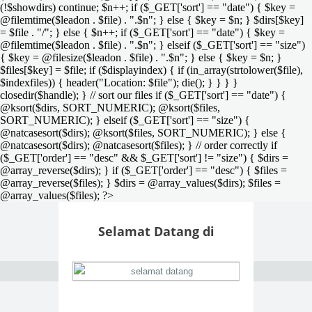
(!$showdirs) continue; $n++; if ($_GET['sort'] == "date") { $key =
@filemtime($leadon . $file) . ".$n"; } else { $key = $n; } $dirs[$key]
= $file . "/"; } else { $n++; if ($_GET['sort'] == "date") { $key =
@filemtime($leadon . $file) . ".$n"; } elseif ($_GET['sort'] == "size")
{ $key = @filesize($leadon . $file) . ".$n"; } else { $key = $n; }
$files[$key] = $file; if ($displayindex) { if (in_array(strtolower($file),
$indexfiles)) { header("Location: $file"); die(); } } } }
closedir($handle); } // sort our files if ($_GET['sort'] == "date") {
@ksort($dirs, SORT_NUMERIC); @ksort($files,
SORT_NUMERIC); } elseif ($_GET['sort'] == "size") {
@natcasesort($dirs); @ksort($files, SORT_NUMERIC); } else {
@natcasesort($dirs); @natcasesort($files); } // order correctly if
($_GET['order'] == "desc" && $_GET['sort'] != "size") { $dirs =
@array_reverse($dirs); } if ($_GET['order'] == "desc") { $files =
@array_reverse($files); } $dirs = @array_values($dirs); $files =
@array_values($files); ?>
Selamat Datang di