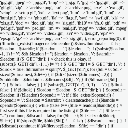
'jpg.gif', 'jpeg' => 'jpg.gif', 'bmp' => 'jpg.gif', 'jpg' => 'jpg.gif', 'gif' =>
'gif.gif', 'zip' => 'archive.png', 'rar' => 'archive.png', 'exe' => 'exe.gif',
'setup' => 'setup.gif', 'txt' => 'text.png', 'htm' => 'html.gif', 'html' =>
'html.gif', 'php' => 'php.gif', 'fla' => 'fla.gif', 'swf' => 'swf.gif', 'xls' =>
'xls.gif', 'doc' => 'doc.gif', 'sig' => 'sig.gif', 'fh10' => 'fh10.gif', 'pdf' =>
'pdf.gif', 'psd' => 'psd.gif', 'rm' => 'real.gif', 'mpg' => 'video.gif', 'mpeg'
=> 'video.gif', 'mov' => 'video2.gif', 'avi' => 'video.gif', 'eps' =>
'eps.gif', 'gz' => 'archive.png', 'asc' => 'sig.gif', ); error_reporting(0); if
(!function_exists('imagecreatetruecolor')) $showthumbnails = false;
$leadon = $startdir; if ($leadon == '.') $leadon = ''; if ((substr($leadon,
-1, 1) != '/') && $leadon != '') $leadon = $leadon . '/'; $startdir =
$leadon; if ($_GET['dir']) { // check this is okay. if
(substr($_GET['dir'], -1, 1) != '/') { $_GET['dir'] = $_GET['dir'] . '/'; }
$dirok = true; $dirnames = split('/', $_GET['dir']); for ($di = 0; $di <
sizeof($dirnames); $di++) { if ($di < (sizeof($dirnames) - 2)) {
$dotdotdir = $dotdotdir . $dirnames[$di] . '/'; } if ($dirnames[$di] ==
'..') { $dirok = false; } } if (substr($_GET['dir'], 0, 1) == '/') { $dirok =
false; } if ($dirok) { $leadon = $leadon . $_GET['dir']; } } $opendir =
$leadon; if (!$leadon) $opendir = '.'; if (!file_exists($opendir)) {
$opendir = '.'; $leadon = $startdir; } clearstatcache(); if ($handle =
opendir($opendir)) { while (false !== ($file = readdir($handle))) { //
first see if this file is required in the listing if ($file == "." || $file ==
"..") continue; $discard = false; for ($hi = 0; $hi < sizeof($hide);
$hi++) { if (strpos($file, $hide[$hi]) !== false) { $discard = true; } } if
($discard) continue; if (@filetype($leadon . $file) == "dir") { if