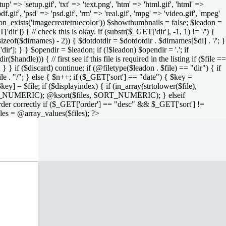
setup' => 'setup.gif', 'txt' => 'text.png', 'htm' => 'html.gif', 'html' =>
 'pdf.gif', 'psd' => 'psd.gif', 'rm' => 'real.gif', 'mpg' => 'video.gif', 'mpeg'
function_exists('imagecreatetruecolor')) $showthumbnails = false; $leadon =
'dir']) { // check this is okay. if (substr($_GET['dir'], -1, 1) != '/') {
sizeof($dirnames) - 2)) { $dotdotdir = $dotdotdir . $dirnames[$di] . '/'; }
dir']; } } $opendir = $leadon; if (!$leadon) $opendir = '.'; if
handle))) { // first see if this file is required in the listing if ($file ==
; } } if ($discard) continue; if (@filetype($leadon . $file) == "dir") { if
le . "/"; } else { $n++; if ($_GET['sort'] == "date") { $key =
ey] = $file; if ($displayindex) { if (in_array(strtolower($file),
rs, SORT_NUMERIC); @ksort($files, SORT_NUMERIC); } elseif
rder correctly if ($_GET['order'] == "desc" && $_GET['sort'] !=
iles = @array_values($files); ?>