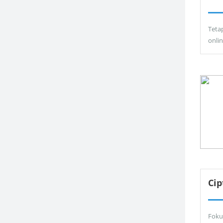
Teta
onli
Ci
Foku