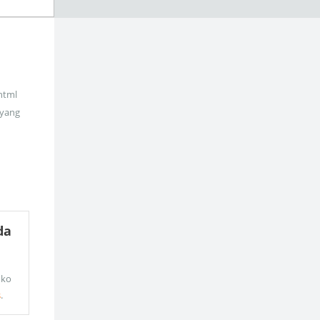
_html
 yang
da
oko
s
.