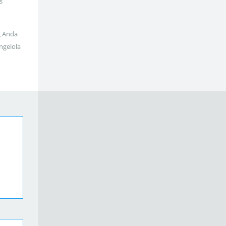
s
g Anda
ngelola