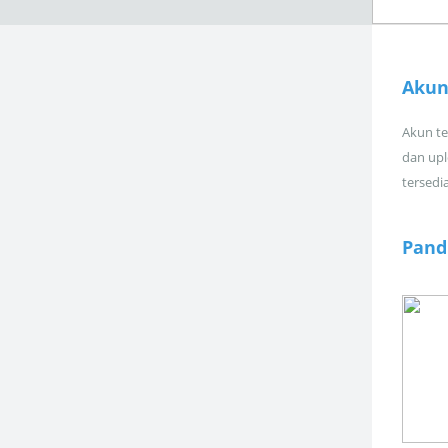
Akun
Akun tel
dan upl
tersedi
Pand