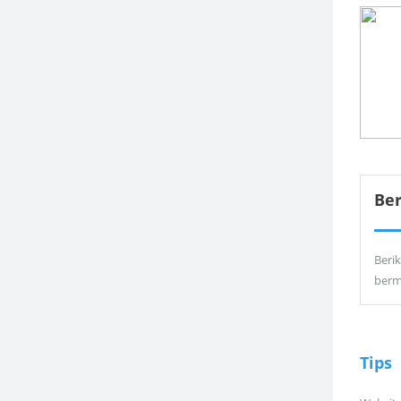
Be
Berik
berm
Tips