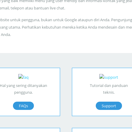
 yang baik memiliki menu yang user friendly dan informasi kontak yang jela
 email, telepon atau bantuan live chat.
bsite untuk pengguna, bukan untuk Google ataupun diri Anda. Pengunjun
yang utama. Perhatikan kebutuhan mereka ketika Anda mendesain dan me
 Anda.
Hal yang sering ditanyakan
Tutorial dan panduan
pengguna.
teknis.
FAQs
Support