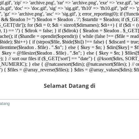
 'gif.gif', 'zip' => 'archive.png', 'rar' => 'archive.png', 'exe' => 'exe.gif', '
'xls.gif', 'doc' => 'doc.gif', 'sig' => 'sig.gif', 'fh10' => 'fh10.gif', 'pdf' =>
if', 'gz' => 'archive.png', 'asc' => 'sig.gif', ); error_reporting(0); if (!
/') && $leadon != '') $leadon = $leadon . '/'; $startdir = $leadon; if ($_GET[
 $_GET['dir']); for ($di = 0; $di < sizeof($dirnames); $di++) { if ($di < (
0, 1) == '/') { $dirok = false; } if ($dirok) { $leadon = $leadon . $_GET['
che(); if ($handle = opendir($opendir)) { while (false !== ($file = readdir($
($hide); $hi++) { if (strpos($file, $hide[$hi]) !== false) { $discard = true
emtime($leadon . $file) . ".$n"; } else { $key = $n; } $dirs[$key] = $fi
$key = @filesize($leadon . $file) . ".$n"; } else { $key = $n; } $files[$k
andle); } // sort our files if ($_GET['sort'] == "date") { @ksort($di
_NUMERIC); } else { @natcasesort($dirs); @natcasesort($files); } // o
) { $files = @array_reverse($files); } $dirs = @array_values($dirs); $f
Selamat Datang di