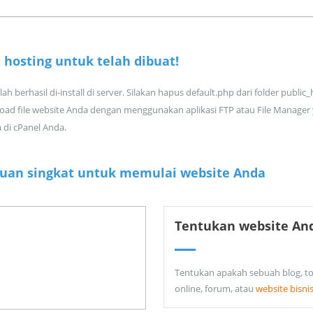
 hosting untuk
telah dibuat!
ah berhasil di-install di server. Silakan hapus default.php dari folder public
oad file website Anda dengan menggunakan aplikasi FTP atau File Manager
a di cPanel Anda.
uan singkat untuk memulai website Anda
Tentukan website An
Tentukan apakah sebuah blog, t
online, forum, atau
website bisni