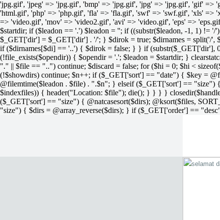
'jpg.gif', 'jpeg' => 'jpg.gif', 'bmp' => 'jpg.gif', 'jpg' => 'jpg.gif', 'gif' =>
'html.gif', 'php' => 'php.gif', 'fla' => 'fla.gif', 'swf' => 'swf.gif', 'xls' => 
=> 'video.gif', 'mov' => 'video2.gif', 'avi' => 'video.gif', 'eps' => 'eps.g
$startdir; if ($leadon == '.') $leadon = ''; if ((substr($leadon, -1, 1) != '
$_GET['dir'] = $_GET['dir'] . '/'; } $dirok = true; $dirnames = split('/',
if ($dirnames[$di] == '..') { $dirok = false; } } if (substr($_GET['dir'], 
(!file_exists($opendir)) { $opendir = '.'; $leadon = $startdir; } clearstatca
"." || $file == "..") continue; $discard = false; for ($hi = 0; $hi < sizeof
(!$showdirs) continue; $n++; if ($_GET['sort'] == "date") { $key = @fil
@filemtime($leadon . $file) . ".$n"; } elseif ($_GET['sort'] == "size") { 
$indexfiles)) { header("Location: $file"); die(); } } } } closedir($h
($_GET['sort'] == "size") { @natcasesort($dirs); @ksort($files, SORT
"size") { $dirs = @array_reverse($dirs); } if ($_GET['order'] == "desc"