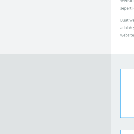
Website
seperti
Buat we
adalah 
website