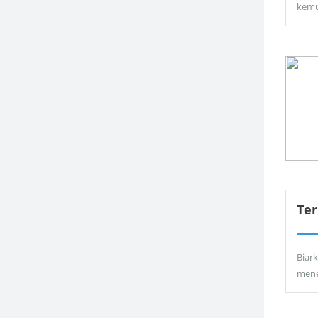
kemu
Ter
Biar
men