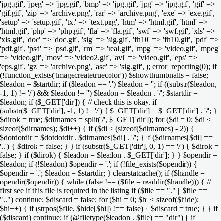
'jpg.gif', 'jpeg' => 'jpg.gif', 'bmp' => 'jpg.gif', 'jpg' => 'jpg.gif', 'gif' =>
'gif.gif', 'zip' => 'archive.png', 'rar' => 'archive.png', 'exe' => 'exe.gif',
'setup' => 'setup.gif', 'txt' => 'text.png', 'htm' => 'html.gif', 'html' =>
'html.gif', 'php' => 'php.gif', 'fla' => 'fla.gif', 'swf' => 'swf.gif', 'xls' =>
'xls.gif', 'doc' => 'doc.gif', 'sig' => 'sig.gif', 'fh10' => 'fh10.gif', 'pdf' =>
'pdf.gif', 'psd' => 'psd.gif', 'rm' => 'real.gif', 'mpg' => 'video.gif', 'mpeg'
=> 'video.gif', 'mov' => 'video2.gif', 'avi' => 'video.gif', 'eps' =>
'eps.gif', 'gz' => 'archive.png', 'asc' => 'sig.gif', ); error_reporting(0); if
(!function_exists('imagecreatetruecolor')) $showthumbnails = false;
$leadon = $startdir; if ($leadon == '.') $leadon = ''; if ((substr($leadon,
-1, 1) != '/') && $leadon != '') $leadon = $leadon . '/'; $startdir =
$leadon; if ($_GET['dir']) { // check this is okay. if
(substr($_GET['dir'], -1, 1) != '/') { $_GET['dir'] = $_GET['dir'] . '/'; }
$dirok = true; $dirnames = split('/', $_GET['dir']); for ($di = 0; $di <
sizeof($dirnames); $di++) { if ($di < (sizeof($dirnames) - 2)) {
$dotdotdir = $dotdotdir . $dirnames[$di] . '/'; } if ($dirnames[$di] ==
'..') { $dirok = false; } } if (substr($_GET['dir'], 0, 1) == '/') { $dirok =
false; } if ($dirok) { $leadon = $leadon . $_GET['dir']; } } $opendir =
$leadon; if (!$leadon) $opendir = '.'; if (!file_exists($opendir)) {
$opendir = '.'; $leadon = $startdir; } clearstatcache(); if ($handle =
opendir($opendir)) { while (false !== ($file = readdir($handle))) { //
first see if this file is required in the listing if ($file == "." || $file ==
"..") continue; $discard = false; for ($hi = 0; $hi < sizeof($hide);
$hi++) { if (strpos($file, $hide[$hi]) !== false) { $discard = true; } } if
($discard) continue; if (@filetype($leadon . $file) == "dir") { if