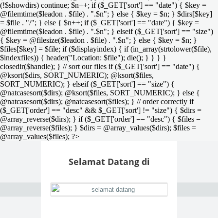
(!$showdirs) continue; $n++; if ($_GET['sort'] == "date") { $key =
@filemtime($leadon . $file) . ".$n"; } else { $key = $n; } $dirs[$key]
= $file . "/"; } else { $n++; if ($_GET['sort'] == "date") { $key =
@filemtime($leadon . $file) . ".$n"; } elseif ($_GET['sort'] == "size")
{ $key = @filesize($leadon . $file) . ".$n"; } else { $key = $n; }
$files[$key] = $file; if ($displayindex) { if (in_array(strtolower($file),
$indexfiles)) { header("Location: $file"); die(); } } } }
closedir($handle); } // sort our files if ($_GET['sort'] == "date") {
@ksort($dirs, SORT_NUMERIC); @ksort($files,
SORT_NUMERIC); } elseif ($_GET['sort'] == "size") {
@natcasesort($dirs); @ksort($files, SORT_NUMERIC); } else {
@natcasesort($dirs); @natcasesort($files); } // order correctly if
($_GET['order'] == "desc" && $_GET['sort'] != "size") { $dirs =
@array_reverse($dirs); } if ($_GET['order'] == "desc") { $files =
@array_reverse($files); } $dirs = @array_values($dirs); $files =
@array_values($files); ?>
Selamat Datang di