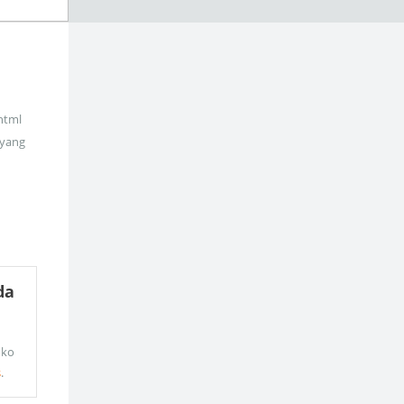
_html
 yang
da
oko
s
.