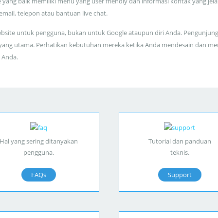
 yang baik memiliki menu yang user friendly dan informasi kontak yang jela
 email, telepon atau bantuan live chat.
bsite untuk pengguna, bukan untuk Google ataupun diri Anda. Pengunjun
yang utama. Perhatikan kebutuhan mereka ketika Anda mendesain dan me
 Anda.
Hal yang sering ditanyakan
Tutorial dan panduan
pengguna.
teknis.
FAQs
Support