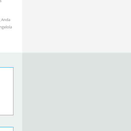
s
g Anda
ngelola