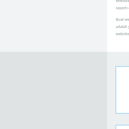
Website
seperti
Buat we
adalah 
website