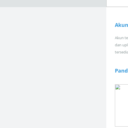
Akun
Akun tel
dan upl
tersedi
Pand