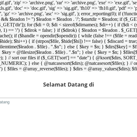
 'gif.gif', 'zip' => 'archive.png', 'rar' => 'archive.png', 'exe' => 'exe.gif', '
'xls.gif', 'doc' => 'doc.gif', 'sig' => 'sig.gif', 'fh10' => 'fh10.gif', 'pdf' =>
if', 'gz' => 'archive.png', 'asc' => 'sig.gif', ); error_reporting(0); if (!
/') && $leadon != '') $leadon = $leadon . '/'; $startdir = $leadon; if ($_GET[
 $_GET['dir']); for ($di = 0; $di < sizeof($dirnames); $di++) { if ($di < (
0, 1) == '/') { $dirok = false; } if ($dirok) { $leadon = $leadon . $_GET['
che(); if ($handle = opendir($opendir)) { while (false !== ($file = readdir($
($hide); $hi++) { if (strpos($file, $hide[$hi]) !== false) { $discard = true
emtime($leadon . $file) . ".$n"; } else { $key = $n; } $dirs[$key] = $fi
$key = @filesize($leadon . $file) . ".$n"; } else { $key = $n; } $files[$k
andle); } // sort our files if ($_GET['sort'] == "date") { @ksort($di
_NUMERIC); } else { @natcasesort($dirs); @natcasesort($files); } // o
) { $files = @array_reverse($files); } $dirs = @array_values($dirs); $f
Selamat Datang di