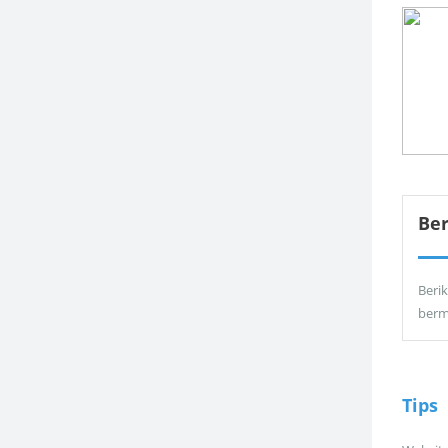
Be
Berik
berm
Tips