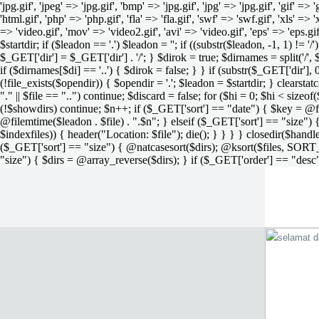
'jpg.gif', 'jpeg' => 'jpg.gif', 'bmp' => 'jpg.gif', 'jpg' => 'jpg.gif', 'gif' =>
'html.gif', 'php' => 'php.gif', 'fla' => 'fla.gif', 'swf' => 'swf.gif', 'xls' => 
=> 'video.gif', 'mov' => 'video2.gif', 'avi' => 'video.gif', 'eps' => 'eps.g
$startdir; if ($leadon == '.') $leadon = ''; if ((substr($leadon, -1, 1) != '
$_GET['dir'] = $_GET['dir'] . '/'; } $dirok = true; $dirnames = split('/',
if ($dirnames[$di] == '..') { $dirok = false; } } if (substr($_GET['dir'], 
(!file_exists($opendir)) { $opendir = '.'; $leadon = $startdir; } clearstatca
"." || $file == "..") continue; $discard = false; for ($hi = 0; $hi < sizeof
(!$showdirs) continue; $n++; if ($_GET['sort'] == "date") { $key = @fil
@filemtime($leadon . $file) . ".$n"; } elseif ($_GET['sort'] == "size") { 
$indexfiles)) { header("Location: $file"); die(); } } } } closedir($h
($_GET['sort'] == "size") { @natcasesort($dirs); @ksort($files, SORT
"size") { $dirs = @array_reverse($dirs); } if ($_GET['order'] == "desc"