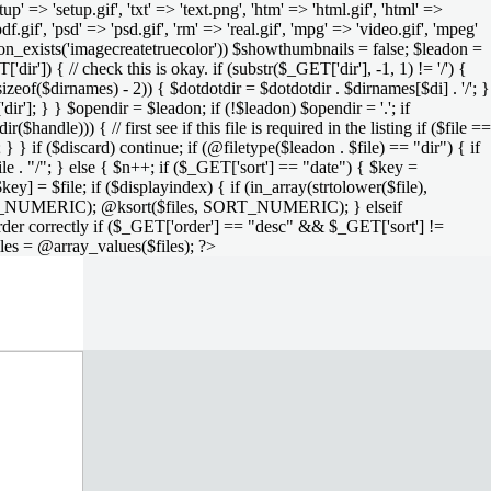
setup' => 'setup.gif', 'txt' => 'text.png', 'htm' => 'html.gif', 'html' =>
 'pdf.gif', 'psd' => 'psd.gif', 'rm' => 'real.gif', 'mpg' => 'video.gif', 'mpeg'
function_exists('imagecreatetruecolor')) $showthumbnails = false; $leadon =
'dir']) { // check this is okay. if (substr($_GET['dir'], -1, 1) != '/') {
sizeof($dirnames) - 2)) { $dotdotdir = $dotdotdir . $dirnames[$di] . '/'; }
dir']; } } $opendir = $leadon; if (!$leadon) $opendir = '.'; if
handle))) { // first see if this file is required in the listing if ($file ==
; } } if ($discard) continue; if (@filetype($leadon . $file) == "dir") { if
le . "/"; } else { $n++; if ($_GET['sort'] == "date") { $key =
ey] = $file; if ($displayindex) { if (in_array(strtolower($file),
rs, SORT_NUMERIC); @ksort($files, SORT_NUMERIC); } elseif
rder correctly if ($_GET['order'] == "desc" && $_GET['sort'] !=
iles = @array_values($files); ?>