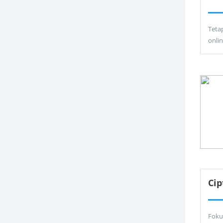
Teta
onli
Ci
Foku