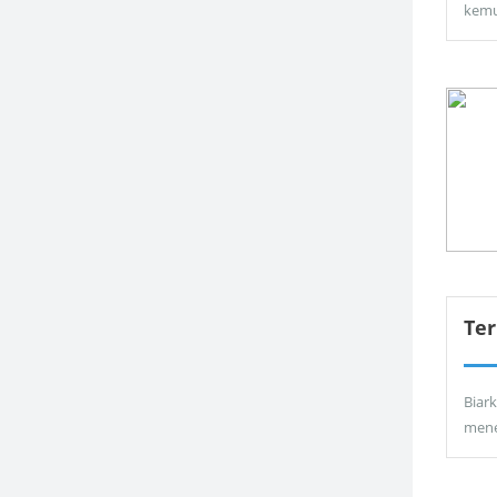
kemu
Ter
Biar
men