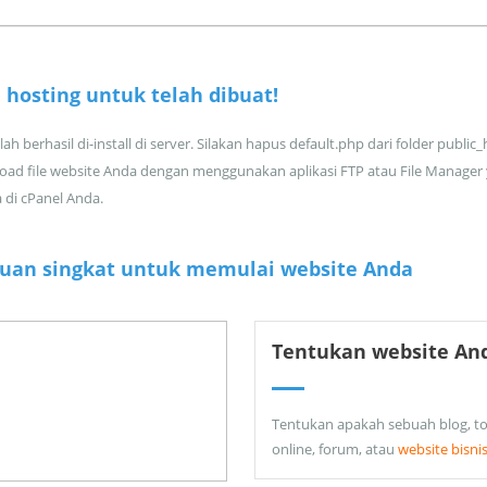
 hosting untuk
telah dibuat!
ah berhasil di-install di server. Silakan hapus default.php dari folder public
oad file website Anda dengan menggunakan aplikasi FTP atau File Manager
a di cPanel Anda.
uan singkat untuk memulai website Anda
Tentukan website An
Tentukan apakah sebuah blog, t
online, forum, atau
website bisni