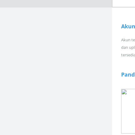
Akun
Akun tel
dan upl
tersedi
Pand