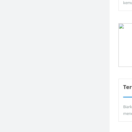
kemu
Ter
Biar
men