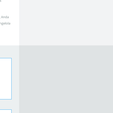
s
g Anda
ngelola