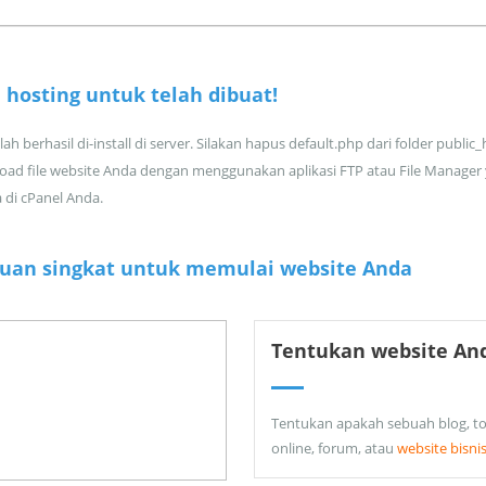
 hosting untuk
telah dibuat!
ah berhasil di-install di server. Silakan hapus default.php dari folder public
oad file website Anda dengan menggunakan aplikasi FTP atau File Manager
a di cPanel Anda.
uan singkat untuk memulai website Anda
Tentukan website An
Tentukan apakah sebuah blog, t
online, forum, atau
website bisni