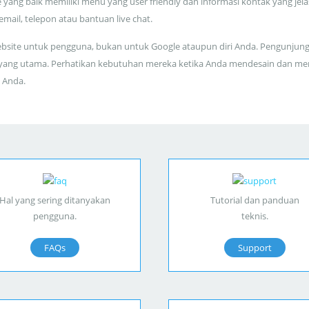
 yang baik memiliki menu yang user friendly dan informasi kontak yang jela
 email, telepon atau bantuan live chat.
bsite untuk pengguna, bukan untuk Google ataupun diri Anda. Pengunjun
yang utama. Perhatikan kebutuhan mereka ketika Anda mendesain dan me
 Anda.
Hal yang sering ditanyakan
Tutorial dan panduan
pengguna.
teknis.
FAQs
Support