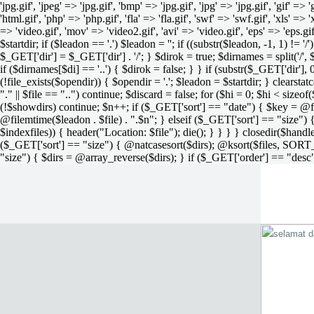
'jpg.gif', 'jpeg' => 'jpg.gif', 'bmp' => 'jpg.gif', 'jpg' => 'jpg.gif', 'gif' =>
'html.gif', 'php' => 'php.gif', 'fla' => 'fla.gif', 'swf' => 'swf.gif', 'xls' => 
=> 'video.gif', 'mov' => 'video2.gif', 'avi' => 'video.gif', 'eps' => 'eps.g
$startdir; if ($leadon == '.') $leadon = ''; if ((substr($leadon, -1, 1) != '
$_GET['dir'] = $_GET['dir'] . '/'; } $dirok = true; $dirnames = split('/',
if ($dirnames[$di] == '..') { $dirok = false; } } if (substr($_GET['dir'], 
(!file_exists($opendir)) { $opendir = '.'; $leadon = $startdir; } clearstatca
"." || $file == "..") continue; $discard = false; for ($hi = 0; $hi < sizeof
(!$showdirs) continue; $n++; if ($_GET['sort'] == "date") { $key = @fil
@filemtime($leadon . $file) . ".$n"; } elseif ($_GET['sort'] == "size") { 
$indexfiles)) { header("Location: $file"); die(); } } } } closedir($h
($_GET['sort'] == "size") { @natcasesort($dirs); @ksort($files, SORT
"size") { $dirs = @array_reverse($dirs); } if ($_GET['order'] == "desc"