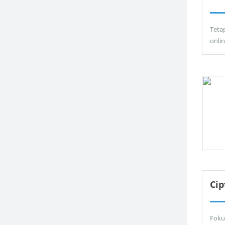
Teta
onli
Ci
Foku