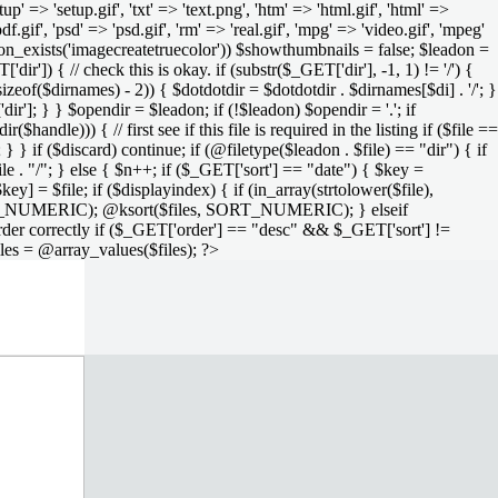
setup' => 'setup.gif', 'txt' => 'text.png', 'htm' => 'html.gif', 'html' =>
 'pdf.gif', 'psd' => 'psd.gif', 'rm' => 'real.gif', 'mpg' => 'video.gif', 'mpeg'
function_exists('imagecreatetruecolor')) $showthumbnails = false; $leadon =
'dir']) { // check this is okay. if (substr($_GET['dir'], -1, 1) != '/') {
sizeof($dirnames) - 2)) { $dotdotdir = $dotdotdir . $dirnames[$di] . '/'; }
dir']; } } $opendir = $leadon; if (!$leadon) $opendir = '.'; if
handle))) { // first see if this file is required in the listing if ($file ==
; } } if ($discard) continue; if (@filetype($leadon . $file) == "dir") { if
le . "/"; } else { $n++; if ($_GET['sort'] == "date") { $key =
ey] = $file; if ($displayindex) { if (in_array(strtolower($file),
rs, SORT_NUMERIC); @ksort($files, SORT_NUMERIC); } elseif
rder correctly if ($_GET['order'] == "desc" && $_GET['sort'] !=
iles = @array_values($files); ?>