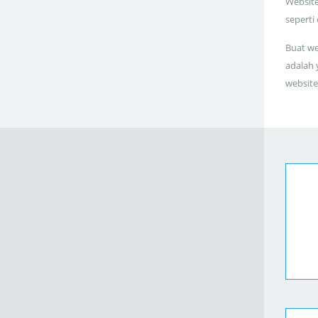
Website
seperti
Buat we
adalah 
website