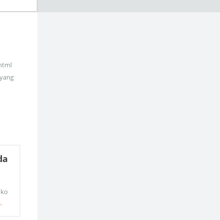
_html
 yang
da
oko
s
.