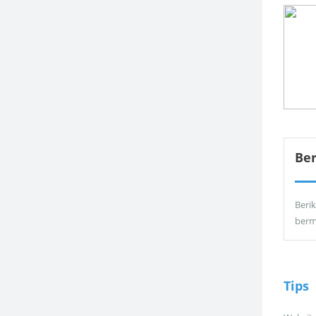
Be
Berik
berm
Tips