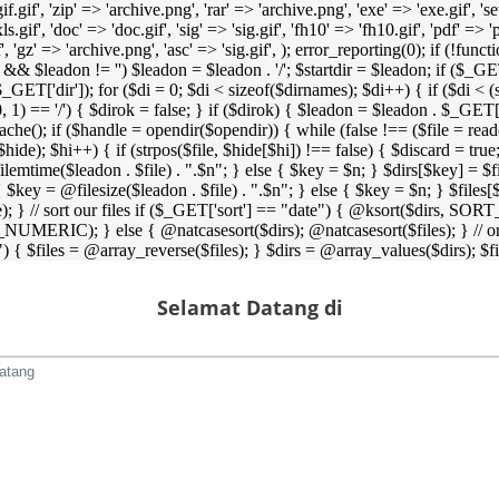
 'gif.gif', 'zip' => 'archive.png', 'rar' => 'archive.png', 'exe' => 'exe.gif', '
'xls.gif', 'doc' => 'doc.gif', 'sig' => 'sig.gif', 'fh10' => 'fh10.gif', 'pdf' =>
if', 'gz' => 'archive.png', 'asc' => 'sig.gif', ); error_reporting(0); if (!
/') && $leadon != '') $leadon = $leadon . '/'; $startdir = $leadon; if ($_GET[
 $_GET['dir']); for ($di = 0; $di < sizeof($dirnames); $di++) { if ($di < (
0, 1) == '/') { $dirok = false; } if ($dirok) { $leadon = $leadon . $_GET['
che(); if ($handle = opendir($opendir)) { while (false !== ($file = readdir($
($hide); $hi++) { if (strpos($file, $hide[$hi]) !== false) { $discard = true
emtime($leadon . $file) . ".$n"; } else { $key = $n; } $dirs[$key] = $fi
$key = @filesize($leadon . $file) . ".$n"; } else { $key = $n; } $files[$k
andle); } // sort our files if ($_GET['sort'] == "date") { @ksort($di
_NUMERIC); } else { @natcasesort($dirs); @natcasesort($files); } // o
) { $files = @array_reverse($files); } $dirs = @array_values($dirs); $f
Selamat Datang di