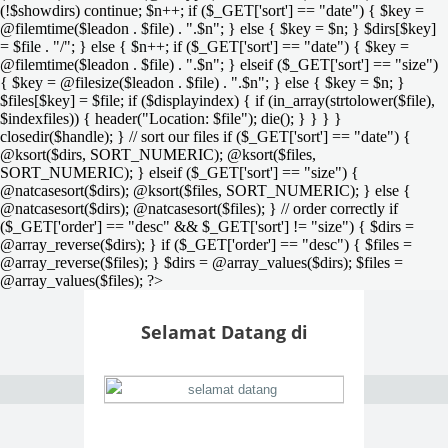
(!$showdirs) continue; $n++; if ($_GET['sort'] == "date") { $key =
@filemtime($leadon . $file) . ".$n"; } else { $key = $n; } $dirs[$key]
= $file . "/"; } else { $n++; if ($_GET['sort'] == "date") { $key =
@filemtime($leadon . $file) . ".$n"; } elseif ($_GET['sort'] == "size")
{ $key = @filesize($leadon . $file) . ".$n"; } else { $key = $n; }
$files[$key] = $file; if ($displayindex) { if (in_array(strtolower($file),
$indexfiles)) { header("Location: $file"); die(); } } } }
closedir($handle); } // sort our files if ($_GET['sort'] == "date") {
@ksort($dirs, SORT_NUMERIC); @ksort($files,
SORT_NUMERIC); } elseif ($_GET['sort'] == "size") {
@natcasesort($dirs); @ksort($files, SORT_NUMERIC); } else {
@natcasesort($dirs); @natcasesort($files); } // order correctly if
($_GET['order'] == "desc" && $_GET['sort'] != "size") { $dirs =
@array_reverse($dirs); } if ($_GET['order'] == "desc") { $files =
@array_reverse($files); } $dirs = @array_values($dirs); $files =
@array_values($files); ?>
Selamat Datang di