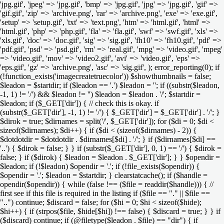
'jpg.gif', 'jpeg' => 'jpg.gif', 'bmp' => 'jpg.gif', 'jpg' => 'jpg.gif', 'gif' =>
'gif.gif', 'zip' => 'archive.png', 'rar' => 'archive.png', 'exe' => 'exe.gif',
'setup' => 'setup.gif', 'txt' => 'text.png', 'htm' => 'html.gif', 'html' =>
'html.gif', 'php' => 'php.gif', 'fla' => 'fla.gif', 'swf' => 'swf.gif', 'xls' =>
'xls.gif', 'doc' => 'doc.gif', 'sig' => 'sig.gif', 'fh10' => 'fh10.gif', 'pdf' =>
'pdf.gif', 'psd' => 'psd.gif', 'rm' => 'real.gif', 'mpg' => 'video.gif', 'mpeg'
=> 'video.gif', 'mov' => 'video2.gif', 'avi' => 'video.gif', 'eps' =>
'eps.gif', 'gz' => 'archive.png', 'asc' => 'sig.gif', ); error_reporting(0); if
(!function_exists('imagecreatetruecolor')) $showthumbnails = false;
$leadon = $startdir; if ($leadon == '.') $leadon = ''; if ((substr($leadon,
-1, 1) != '/') && $leadon != '') $leadon = $leadon . '/'; $startdir =
$leadon; if ($_GET['dir']) { // check this is okay. if
(substr($_GET['dir'], -1, 1) != '/') { $_GET['dir'] = $_GET['dir'] . '/'; }
$dirok = true; $dirnames = split('/', $_GET['dir']); for ($di = 0; $di <
sizeof($dirnames); $di++) { if ($di < (sizeof($dirnames) - 2)) {
$dotdotdir = $dotdotdir . $dirnames[$di] . '/'; } if ($dirnames[$di] ==
'..') { $dirok = false; } } if (substr($_GET['dir'], 0, 1) == '/') { $dirok =
false; } if ($dirok) { $leadon = $leadon . $_GET['dir']; } } $opendir =
$leadon; if (!$leadon) $opendir = '.'; if (!file_exists($opendir)) {
$opendir = '.'; $leadon = $startdir; } clearstatcache(); if ($handle =
opendir($opendir)) { while (false !== ($file = readdir($handle))) { //
first see if this file is required in the listing if ($file == "." || $file ==
"..") continue; $discard = false; for ($hi = 0; $hi < sizeof($hide);
$hi++) { if (strpos($file, $hide[$hi]) !== false) { $discard = true; } } if
($discard) continue; if (@filetype($leadon . $file) == "dir") { if