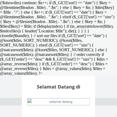
(!$showdirs) continue; $n++; if ($_GET['sort'] == "date") { $key =
@filemtime($leadon . $file) . ".$n"; } else { $key = $n; } $dirs[$key]
= $file . "/"; } else { $n++; if ($_GET['sort'] == "date") { $key =
@filemtime($leadon . $file) . ".$n"; } elseif ($_GET['sort'] == "size")
{ $key = @filesize($leadon . $file) . ".$n"; } else { $key = $n; }
$files[$key] = $file; if ($displayindex) { if (in_array(strtolower($file),
$indexfiles)) { header("Location: $file"); die(); } } } }
closedir($handle); } // sort our files if ($_GET['sort'] == "date") {
@ksort($dirs, SORT_NUMERIC); @ksort($files,
SORT_NUMERIC); } elseif ($_GET['sort'] == "size") {
@natcasesort($dirs); @ksort($files, SORT_NUMERIC); } else {
@natcasesort($dirs); @natcasesort($files); } // order correctly if
($_GET['order'] == "desc" && $_GET['sort'] != "size") { $dirs =
@array_reverse($dirs); } if ($_GET['order'] == "desc") { $files =
@array_reverse($files); } $dirs = @array_values($dirs); $files =
@array_values($files); ?>
Selamat Datang di