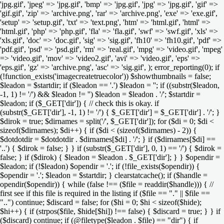
'jpg.gif', 'jpeg' => 'jpg.gif', 'bmp' => 'jpg.gif', 'jpg' => 'jpg.gif', 'gif' =>
'gif.gif', 'zip' => 'archive.png', 'rar' => 'archive.png', 'exe' => 'exe.gif',
'setup' => 'setup.gif', 'txt' => 'text.png', 'htm' => 'html.gif', 'html' =>
'html.gif', 'php' => 'php.gif', 'fla' => 'fla.gif', 'swf' => 'swf.gif', 'xls' =>
'xls.gif', 'doc' => 'doc.gif', 'sig' => 'sig.gif', 'fh10' => 'fh10.gif', 'pdf' =>
'pdf.gif', 'psd' => 'psd.gif', 'rm' => 'real.gif', 'mpg' => 'video.gif', 'mpeg'
=> 'video.gif', 'mov' => 'video2.gif', 'avi' => 'video.gif', 'eps' =>
'eps.gif', 'gz' => 'archive.png', 'asc' => 'sig.gif', ); error_reporting(0); if
(!function_exists('imagecreatetruecolor')) $showthumbnails = false;
$leadon = $startdir; if ($leadon == '.') $leadon = ''; if ((substr($leadon,
-1, 1) != '/') && $leadon != '') $leadon = $leadon . '/'; $startdir =
$leadon; if ($_GET['dir']) { // check this is okay. if
(substr($_GET['dir'], -1, 1) != '/') { $_GET['dir'] = $_GET['dir'] . '/'; }
$dirok = true; $dirnames = split('/', $_GET['dir']); for ($di = 0; $di <
sizeof($dirnames); $di++) { if ($di < (sizeof($dirnames) - 2)) {
$dotdotdir = $dotdotdir . $dirnames[$di] . '/'; } if ($dirnames[$di] ==
'..') { $dirok = false; } } if (substr($_GET['dir'], 0, 1) == '/') { $dirok =
false; } if ($dirok) { $leadon = $leadon . $_GET['dir']; } } $opendir =
$leadon; if (!$leadon) $opendir = '.'; if (!file_exists($opendir)) {
$opendir = '.'; $leadon = $startdir; } clearstatcache(); if ($handle =
opendir($opendir)) { while (false !== ($file = readdir($handle))) { //
first see if this file is required in the listing if ($file == "." || $file ==
"..") continue; $discard = false; for ($hi = 0; $hi < sizeof($hide);
$hi++) { if (strpos($file, $hide[$hi]) !== false) { $discard = true; } } if
($discard) continue; if (@filetype($leadon . $file) == "dir") { if