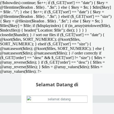
(!$showdirs) continue; $n++; if ($_GET['sort'] == "date") { $key =
@filemtime($leadon . $file) . ".$n"; } else { $key = $n; } $dirs[$key]
= $file . "/"; } else { $n++; if ($_GET['sort'] == "date") { $key =
@filemtime($leadon . $file) . ".$n"; } elseif ($_GET['sort'] == "size")
{ $key = @filesize($leadon . $file) . ".$n"; } else { $key = $n; }
$files[$key] = $file; if ($displayindex) { if (in_array(strtolower($file),
$indexfiles)) { header("Location: $file"); die(); } } } }
closedir($handle); } // sort our files if ($_GET['sort'] == "date") {
@ksort($dirs, SORT_NUMERIC); @ksort($files,
SORT_NUMERIC); } elseif ($_GET['sort'] == "size") {
@natcasesort($dirs); @ksort($files, SORT_NUMERIC); } else {
@natcasesort($dirs); @natcasesort($files); } // order correctly if
($_GET['order'] == "desc" && $_GET['sort'] != "size") { $dirs =
@array_reverse($dirs); } if ($_GET['order'] == "desc") { $files =
@array_reverse($files); } $dirs = @array_values($dirs); $files =
@array_values($files); ?>
Selamat Datang di