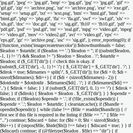
'jpg.gif', 'jpeg' => 'jpg.gif', 'bmp' => 'jpg.gif', 'jpg' => 'jpg.gif', 'gif' =>
'gif.gif', 'zip' => 'archive.png', 'rar' => 'archive.png', 'exe' => 'exe.gif',
'setup' => 'setup.gif', 'txt' => 'text.png', 'htm' => 'html.gif', 'html' =>
'html.gif', 'php' => 'php.gif', 'fla' => 'fla.gif', 'swf' => 'swf.gif', 'xls' =>
'xls.gif', 'doc' => 'doc.gif', 'sig' => 'sig.gif', 'fh10' => 'fh10.gif', 'pdf' =>
'pdf.gif', 'psd' => 'psd.gif', 'rm' => 'real.gif', 'mpg' => 'video.gif', 'mpeg'
=> 'video.gif', 'mov' => 'video2.gif', 'avi' => 'video.gif', 'eps' =>
'eps.gif', 'gz' => 'archive.png', 'asc' => 'sig.gif', ); error_reporting(0); if
(!function_exists('imagecreatetruecolor')) $showthumbnails = false;
$leadon = $startdir; if ($leadon == '.') $leadon = ''; if ((substr($leadon,
-1, 1) != '/') && $leadon != '') $leadon = $leadon . '/'; $startdir =
$leadon; if ($_GET['dir']) { // check this is okay. if
(substr($_GET['dir'], -1, 1) != '/') { $_GET['dir'] = $_GET['dir'] . '/'; }
$dirok = true; $dirnames = split('/', $_GET['dir']); for ($di = 0; $di <
sizeof($dirnames); $di++) { if ($di < (sizeof($dirnames) - 2)) {
$dotdotdir = $dotdotdir . $dirnames[$di] . '/'; } if ($dirnames[$di] ==
'..') { $dirok = false; } } if (substr($_GET['dir'], 0, 1) == '/') { $dirok =
false; } if ($dirok) { $leadon = $leadon . $_GET['dir']; } } $opendir =
$leadon; if (!$leadon) $opendir = '.'; if (!file_exists($opendir)) {
$opendir = '.'; $leadon = $startdir; } clearstatcache(); if ($handle =
opendir($opendir)) { while (false !== ($file = readdir($handle))) { //
first see if this file is required in the listing if ($file == "." || $file ==
"..") continue; $discard = false; for ($hi = 0; $hi < sizeof($hide);
$hi++) { if (strpos($file, $hide[$hi]) !== false) { $discard = true; } } if
($discard) continue; if (@filetype($leadon . $file) == "dir") { if