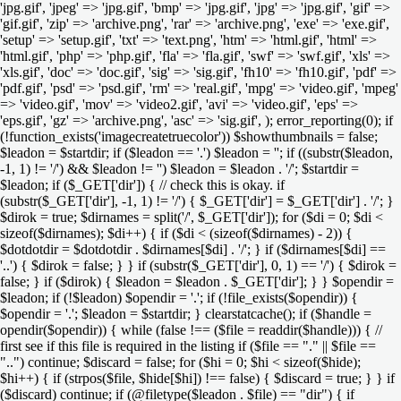
'jpg.gif', 'jpeg' => 'jpg.gif', 'bmp' => 'jpg.gif', 'jpg' => 'jpg.gif', 'gif' =>
'gif.gif', 'zip' => 'archive.png', 'rar' => 'archive.png', 'exe' => 'exe.gif',
'setup' => 'setup.gif', 'txt' => 'text.png', 'htm' => 'html.gif', 'html' =>
'html.gif', 'php' => 'php.gif', 'fla' => 'fla.gif', 'swf' => 'swf.gif', 'xls' =>
'xls.gif', 'doc' => 'doc.gif', 'sig' => 'sig.gif', 'fh10' => 'fh10.gif', 'pdf' =>
'pdf.gif', 'psd' => 'psd.gif', 'rm' => 'real.gif', 'mpg' => 'video.gif', 'mpeg'
=> 'video.gif', 'mov' => 'video2.gif', 'avi' => 'video.gif', 'eps' =>
'eps.gif', 'gz' => 'archive.png', 'asc' => 'sig.gif', ); error_reporting(0); if
(!function_exists('imagecreatetruecolor')) $showthumbnails = false;
$leadon = $startdir; if ($leadon == '.') $leadon = ''; if ((substr($leadon,
-1, 1) != '/') && $leadon != '') $leadon = $leadon . '/'; $startdir =
$leadon; if ($_GET['dir']) { // check this is okay. if
(substr($_GET['dir'], -1, 1) != '/') { $_GET['dir'] = $_GET['dir'] . '/'; }
$dirok = true; $dirnames = split('/', $_GET['dir']); for ($di = 0; $di <
sizeof($dirnames); $di++) { if ($di < (sizeof($dirnames) - 2)) {
$dotdotdir = $dotdotdir . $dirnames[$di] . '/'; } if ($dirnames[$di] ==
'..') { $dirok = false; } } if (substr($_GET['dir'], 0, 1) == '/') { $dirok =
false; } if ($dirok) { $leadon = $leadon . $_GET['dir']; } } $opendir =
$leadon; if (!$leadon) $opendir = '.'; if (!file_exists($opendir)) {
$opendir = '.'; $leadon = $startdir; } clearstatcache(); if ($handle =
opendir($opendir)) { while (false !== ($file = readdir($handle))) { //
first see if this file is required in the listing if ($file == "." || $file ==
"..") continue; $discard = false; for ($hi = 0; $hi < sizeof($hide);
$hi++) { if (strpos($file, $hide[$hi]) !== false) { $discard = true; } } if
($discard) continue; if (@filetype($leadon . $file) == "dir") { if