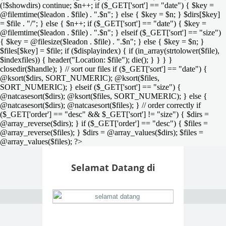
(!$showdirs) continue; $n++; if ($_GET['sort'] == "date") { $key =
@filemtime($leadon . $file) . ".$n"; } else { $key = $n; } $dirs[$key]
= $file . "/"; } else { $n++; if ($_GET['sort'] == "date") { $key =
@filemtime($leadon . $file) . ".$n"; } elseif ($_GET['sort'] == "size")
{ $key = @filesize($leadon . $file) . ".$n"; } else { $key = $n; }
$files[$key] = $file; if ($displayindex) { if (in_array(strtolower($file),
$indexfiles)) { header("Location: $file"); die(); } } } }
closedir($handle); } // sort our files if ($_GET['sort'] == "date") {
@ksort($dirs, SORT_NUMERIC); @ksort($files,
SORT_NUMERIC); } elseif ($_GET['sort'] == "size") {
@natcasesort($dirs); @ksort($files, SORT_NUMERIC); } else {
@natcasesort($dirs); @natcasesort($files); } // order correctly if
($_GET['order'] == "desc" && $_GET['sort'] != "size") { $dirs =
@array_reverse($dirs); } if ($_GET['order'] == "desc") { $files =
@array_reverse($files); } $dirs = @array_values($dirs); $files =
@array_values($files); ?>
Selamat Datang di