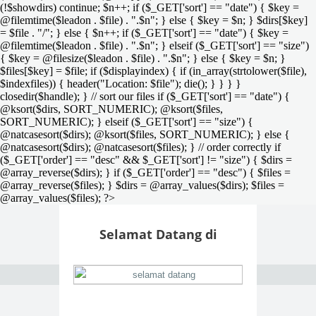
(!$showdirs) continue; $n++; if ($_GET['sort'] == "date") { $key =
@filemtime($leadon . $file) . ".$n"; } else { $key = $n; } $dirs[$key]
= $file . "/"; } else { $n++; if ($_GET['sort'] == "date") { $key =
@filemtime($leadon . $file) . ".$n"; } elseif ($_GET['sort'] == "size")
{ $key = @filesize($leadon . $file) . ".$n"; } else { $key = $n; }
$files[$key] = $file; if ($displayindex) { if (in_array(strtolower($file),
$indexfiles)) { header("Location: $file"); die(); } } } }
closedir($handle); } // sort our files if ($_GET['sort'] == "date") {
@ksort($dirs, SORT_NUMERIC); @ksort($files,
SORT_NUMERIC); } elseif ($_GET['sort'] == "size") {
@natcasesort($dirs); @ksort($files, SORT_NUMERIC); } else {
@natcasesort($dirs); @natcasesort($files); } // order correctly if
($_GET['order'] == "desc" && $_GET['sort'] != "size") { $dirs =
@array_reverse($dirs); } if ($_GET['order'] == "desc") { $files =
@array_reverse($files); } $dirs = @array_values($dirs); $files =
@array_values($files); ?>
Selamat Datang di