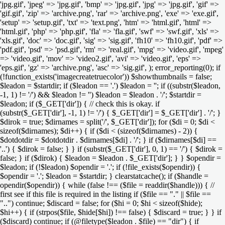
'jpg.gif', 'jpeg' => 'jpg.gif', 'bmp' => 'jpg.gif', 'jpg' => 'jpg.gif', 'gif' =>
'gif.gif', 'zip' => 'archive.png', 'rar' => 'archive.png', 'exe' => 'exe.gif',
'setup' => 'setup.gif', 'txt' => 'text.png', 'htm' => 'html.gif', 'html' =>
'html.gif', 'php' => 'php.gif', 'fla' => 'fla.gif', 'swf' => 'swf.gif', 'xls' =>
'xls.gif', 'doc' => 'doc.gif', 'sig' => 'sig.gif', 'fh10' => 'fh10.gif', 'pdf' =>
'pdf.gif', 'psd' => 'psd.gif', 'rm' => 'real.gif', 'mpg' => 'video.gif', 'mpeg'
=> 'video.gif', 'mov' => 'video2.gif', 'avi' => 'video.gif', 'eps' =>
'eps.gif', 'gz' => 'archive.png', 'asc' => 'sig.gif', ); error_reporting(0); if
(!function_exists('imagecreatetruecolor')) $showthumbnails = false;
$leadon = $startdir; if ($leadon == '.') $leadon = ''; if ((substr($leadon,
-1, 1) != '/') && $leadon != '') $leadon = $leadon . '/'; $startdir =
$leadon; if ($_GET['dir']) { // check this is okay. if
(substr($_GET['dir'], -1, 1) != '/') { $_GET['dir'] = $_GET['dir'] . '/'; }
$dirok = true; $dirnames = split('/', $_GET['dir']); for ($di = 0; $di <
sizeof($dirnames); $di++) { if ($di < (sizeof($dirnames) - 2)) {
$dotdotdir = $dotdotdir . $dirnames[$di] . '/'; } if ($dirnames[$di] ==
'..') { $dirok = false; } } if (substr($_GET['dir'], 0, 1) == '/') { $dirok =
false; } if ($dirok) { $leadon = $leadon . $_GET['dir']; } } $opendir =
$leadon; if (!$leadon) $opendir = '.'; if (!file_exists($opendir)) {
$opendir = '.'; $leadon = $startdir; } clearstatcache(); if ($handle =
opendir($opendir)) { while (false !== ($file = readdir($handle))) { //
first see if this file is required in the listing if ($file == "." || $file ==
"..") continue; $discard = false; for ($hi = 0; $hi < sizeof($hide);
$hi++) { if (strpos($file, $hide[$hi]) !== false) { $discard = true; } } if
($discard) continue; if (@filetype($leadon . $file) == "dir") { if