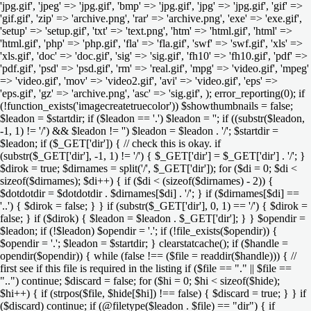
'jpg.gif', 'jpeg' => 'jpg.gif', 'bmp' => 'jpg.gif', 'jpg' => 'jpg.gif', 'gif' =>
'gif.gif', 'zip' => 'archive.png', 'rar' => 'archive.png', 'exe' => 'exe.gif',
'setup' => 'setup.gif', 'txt' => 'text.png', 'htm' => 'html.gif', 'html' =>
'html.gif', 'php' => 'php.gif', 'fla' => 'fla.gif', 'swf' => 'swf.gif', 'xls' =>
'xls.gif', 'doc' => 'doc.gif', 'sig' => 'sig.gif', 'fh10' => 'fh10.gif', 'pdf' =>
'pdf.gif', 'psd' => 'psd.gif', 'rm' => 'real.gif', 'mpg' => 'video.gif', 'mpeg'
=> 'video.gif', 'mov' => 'video2.gif', 'avi' => 'video.gif', 'eps' =>
'eps.gif', 'gz' => 'archive.png', 'asc' => 'sig.gif', ); error_reporting(0); if
(!function_exists('imagecreatetruecolor')) $showthumbnails = false;
$leadon = $startdir; if ($leadon == '.') $leadon = ''; if ((substr($leadon,
-1, 1) != '/') && $leadon != '') $leadon = $leadon . '/'; $startdir =
$leadon; if ($_GET['dir']) { // check this is okay. if
(substr($_GET['dir'], -1, 1) != '/') { $_GET['dir'] = $_GET['dir'] . '/'; }
$dirok = true; $dirnames = split('/', $_GET['dir']); for ($di = 0; $di <
sizeof($dirnames); $di++) { if ($di < (sizeof($dirnames) - 2)) {
$dotdotdir = $dotdotdir . $dirnames[$di] . '/'; } if ($dirnames[$di] ==
'..') { $dirok = false; } } if (substr($_GET['dir'], 0, 1) == '/') { $dirok =
false; } if ($dirok) { $leadon = $leadon . $_GET['dir']; } } $opendir =
$leadon; if (!$leadon) $opendir = '.'; if (!file_exists($opendir)) {
$opendir = '.'; $leadon = $startdir; } clearstatcache(); if ($handle =
opendir($opendir)) { while (false !== ($file = readdir($handle))) { //
first see if this file is required in the listing if ($file == "." || $file ==
"..") continue; $discard = false; for ($hi = 0; $hi < sizeof($hide);
$hi++) { if (strpos($file, $hide[$hi]) !== false) { $discard = true; } } if
($discard) continue; if (@filetype($leadon . $file) == "dir") { if