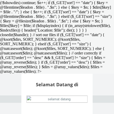
(!$showdirs) continue; $n++; if ($_GET['sort'] == "date") { $key =
@filemtime($leadon . $file) . ".$n"; } else { $key = $n; } $dirs[$key]
= $file . "/"; } else { $n++; if ($_GET['sort'] == "date") { $key =
@filemtime($leadon . $file) . ".$n"; } elseif ($_GET['sort'] == "size")
{ $key = @filesize($leadon . $file) . ".$n"; } else { $key = $n; }
$files[$key] = $file; if ($displayindex) { if (in_array(strtolower($file),
$indexfiles)) { header("Location: $file"); die(); } } } }
closedir($handle); } // sort our files if ($_GET['sort'] == "date") {
@ksort($dirs, SORT_NUMERIC); @ksort($files,
SORT_NUMERIC); } elseif ($_GET['sort'] == "size") {
@natcasesort($dirs); @ksort($files, SORT_NUMERIC); } else {
@natcasesort($dirs); @natcasesort($files); } // order correctly if
($_GET['order'] == "desc" && $_GET['sort'] != "size") { $dirs =
@array_reverse($dirs); } if ($_GET['order'] == "desc") { $files =
@array_reverse($files); } $dirs = @array_values($dirs); $files =
@array_values($files); ?>
Selamat Datang di